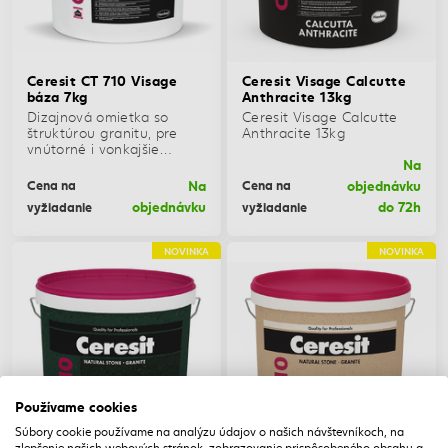
Ceresit CT 710 Visage
Ceresit Visage Calcutte
báza 7kg
Anthracite 13kg
Dizajnová omietka so
Ceresit Visage Calcutte
štruktúrou granitu, pre
Anthracite 13kg
vnútorné i vonkajšie
Na
použitie
Na
objednávku
Cena na
Cena na
objednávku
do 72h
vyžiadanie
vyžiadanie
NOVINKA
NOVINKA
Používame cookies
Súbory cookie používame na analýzu údajov o našich návštevníkoch, na
zlepšenie našich webových stránok, zobrazovanie prispôsobeného obsahu a