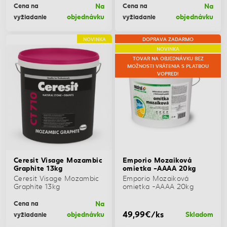
Na
Na
Cena na
Cena na
objednávku
objednávku
vyžiadanie
vyžiadanie
NOVINKA
DOPRAVA ZADARMO
NOVINKA
TOVAR NA OBJEDNÁVKU BEZ
MOŽNOSTI VRÁTENIA S PLATBOU
VOPRED!
Ceresit Visage Mozambic
Emporio Mozaiková
Graphite 13kg
omietka -AAAA 20kg
Ceresit Visage Mozambic
Emporio Mozaiková
Graphite 13kg
omietka -AAAA 20kg
Na
Cena na
49,99€/ks
objednávku
Skladom
vyžiadanie