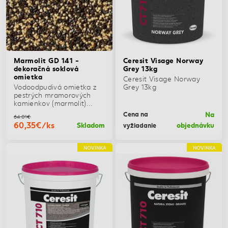
Marmolit GD 141 -
Ceresit Visage Norway
dekoračná soklová
Grey 13kg
omietka
Ceresit Visage Norway
Vodoodpudivá omietka z
Grey 13kg
pestrých mramorových
kamienkov (marmolit)
vhodná na dekoratívnu
Na
Cena na
64,01€
povrchovú úpravu
60,35€/ks
Skladom
objednávku
vyžiadanie
vonkajších a vnútorných
plôch, soklov, fasád,
schodíšť a stĺpov
NOVINKA
NOVINKA