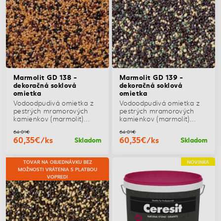
Marmolit GD 138 -
Marmolit GD 139 -
dekoračná soklová
dekoračná soklová
omietka
omietka
Vodoodpudivá omietka z
Vodoodpudivá omietka z
pestrých mramorových
pestrých mramorových
kamienkov (marmolit)
kamienkov (marmolit)
vhodná na dekoratívnu
vhodná na dekoratívnu
64,01€
64,01€
povrchovú úpravu
povrchovú úpravu
60,35€/ks
60,35€/ks
Skladom
Skladom
vonkajších a vnútorných
vonkajších a vnútorných
plôch, soklov, fasád,
plôch, soklov, fasád,
schodíšť a stĺpov
schodíšť a stĺpov
TOVAR NA OBJEDNÁVKU BEZ
NOVINKA
MOŽNOSTI VRÁTENIA S PLATBOU
VOPRED!