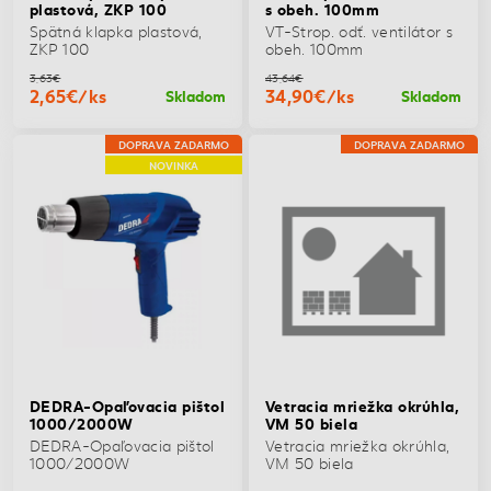
plastová, ZKP 100
s obeh. 100mm
Spätná klapka plastová,
VT-Strop. odť. ventilátor s
ZKP 100
obeh. 100mm
3,63€
43,64€
2,65€/ks
34,90€/ks
Skladom
Skladom
DOPRAVA ZADARMO
DOPRAVA ZADARMO
NOVINKA
DEDRA-Opaľovacia pištol
Vetracia mriežka okrúhla,
1000/2000W
VM 50 biela
DEDRA-Opaľovacia pištol
Vetracia mriežka okrúhla,
1000/2000W
VM 50 biela