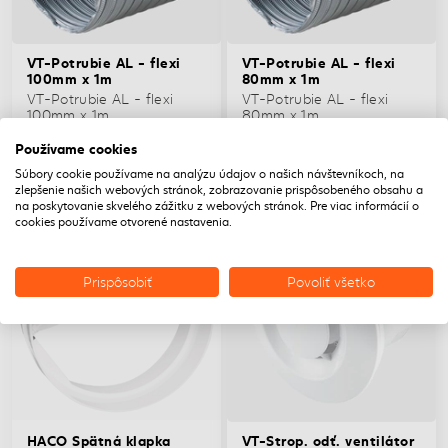
VT-Potrubie AL - flexi
VT-Potrubie AL - flexi
100mm x 1m
80mm x 1m
VT-Potrubie AL - flexi
VT-Potrubie AL - flexi
100mm x 1m
80mm x 1m
8,71€
Používame cookies
8,40€/ks
7,70€/ks
Skladom
Skladom
Súbory cookie používame na analýzu údajov o našich návštevníkoch, na
zlepšenie našich webových stránok, zobrazovanie prispôsobeného obsahu a
DOPRAVA ZADARMO
DOPRAVA ZADARMO
na poskytovanie skvelého zážitku z webových stránok. Pre viac informácií o
cookies používame otvorené nastavenia.
Prispôsobiť
Povoliť všetko
HACO Spätná klapka
VT-Strop. odť. ventilátor