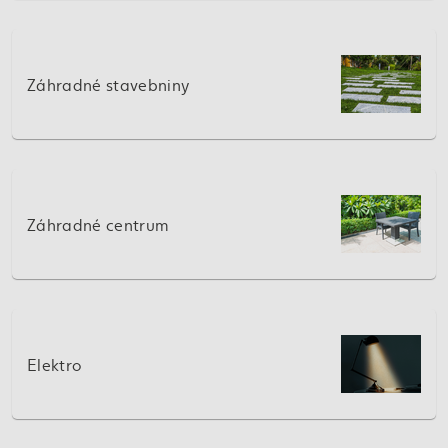
Záhradné stavebniny
Záhradné centrum
Elektro