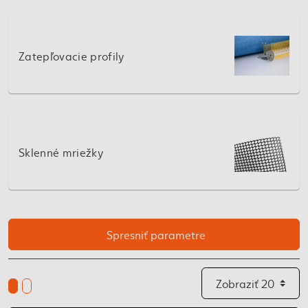
Zatepľovacie profily
Sklenné mriežky
Spresniť parametre