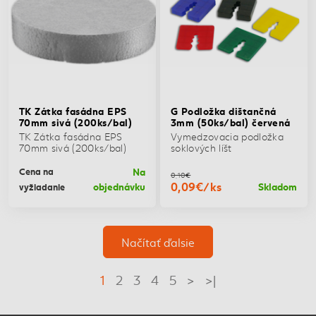
TK Zátka fasádna EPS
G Podložka dištančná
70mm sivá (200ks/bal)
3mm (50ks/bal) červená
TK Zátka fasádna EPS
Vymedzovacia podložka
70mm sivá (200ks/bal)
soklových líšt
Na
Cena na
0,10€
0,09€/ks
objednávku
Skladom
vyžiadanie
Načítať ďalsie
1
2
3
4
5
>
>|