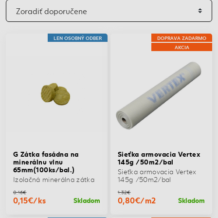
LEN OSOBNÝ ODBER
DOPRAVA ZADARMO
AKCIA
G Zátka fasádna na
Sieťka armovacia Vertex
minerálnu vlnu
145g /50m2/bal
65mm(100ks/bal.)
Sieťka armovacia Vertex
Izolačná minerálna zátka
145g /50m2/bal
0,16€
1,32€
0,15€/ks
0,80€/m2
Skladom
Skladom