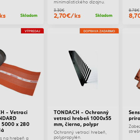
minimalistického dizajnu.
3,30€
8,78€
ks
2,70€/ks
8,7
Skladom
Skladom
VÝPREDAJ
DOPRAVA ZADARMO
 - Vetrací
TONDACH - Ochranný
Sens
ANDARD
vetrací hrebeň 1000x55
prír
ý 5000 x 280
mm, čierna, polypr
Zabez
dá
strešn
Ochranný vetrací hrebeň,
polypropylén.
ás na hrebeň a