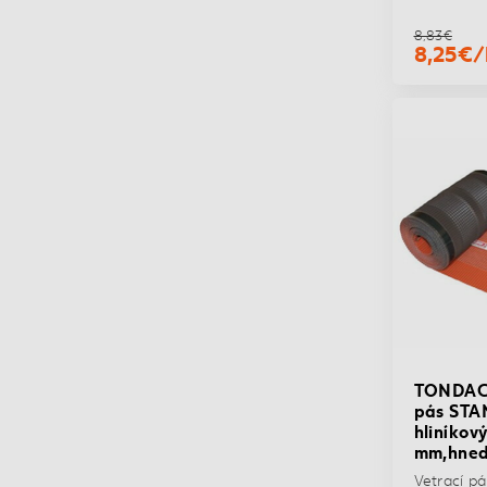
8,83€
8,25€/
TONDACH
pás ST
hliníkov
mm,hne
Vetrací p