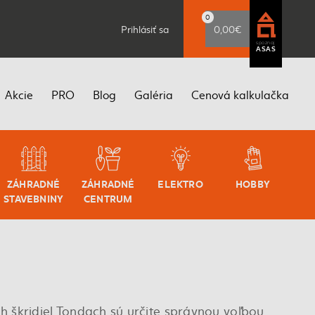
0
Prihlásiť sa
0,00€
spoznaj
ASAS
Akcie
PRO
Blog
Galéria
Cenová kalkulačka
ZÁHRADNÉ
ZÁHRADNÉ
ELEKTRO
HOBBY
STAVEBNINY
CENTRUM
h škridiel Tondach sú určite správnou voľbou.