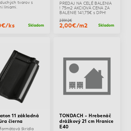
duchých tvarov s
PREDAJ NA CELÉ BALENIA
i líniami.
! 75m2 AKCIOVÁ CENA ZA
BALENIE 141,75€ s DPH!
239,12€
0€/ks
2,00€/m2
Skladom
Skladom
aton 11 základná
TONDACH - Hrebenáč
úra čierna
drážkový 21 cm Hranice
E40
formátová škridla