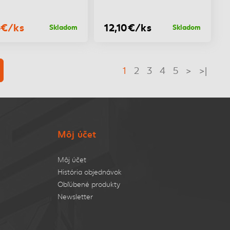
5€/ks
12,10€/ks
Skladom
Skladom
1
2
3
4
5
>
>|
Môj účet
Môj účet
História objednávok
Obľúbené produkty
Newsletter