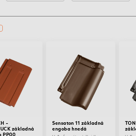
H -
Sensaton 11 základná
TON
UCK základná
engoba hnedá
zák
ko PP00