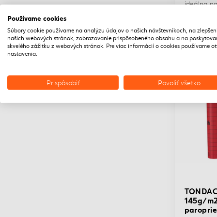
ideálna n
sklonom.
hneda
Používame cookies
Súbory cookie používame na analýzu údajov o našich návštevníkoch, na zlepšen
medeno hnedá
2,52€
našich webových stránok, zobrazovanie prispôsobeného obsahu a na poskytova
2,10€/
skvelého zážitku z webových stránok. Pre viac informácií o cookies používame o
natur
nastavenia.
nero
patina
Prispôsobiť
Povoliť všetko
piesková antik
prírodná
sivá
terakota
titánová
tmavo hnedá
TONDACH
višňová
145g/m
paroprie
višňová lesklá