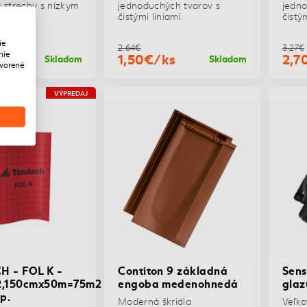
a strechy s nízkym
jednoduchých tvarov s
jedno
čistými líniami.
čistým
ie
2,64€
3,27€
nie
ks
1,50€/ks
2,7
Skladom
Skladom
tvorené
VÝPREDAJ
 - FOL K -
Contiton 9 základná
Sens
2,150cmx50m=75m2
engoba medenohnedá
glaz
p.
Moderná škridla
Veľko