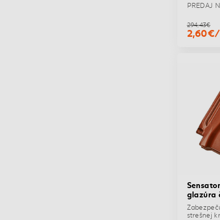
PREDAJ N
294,43€
2,60€
Sensaton
glazúra 
Zabezpeču
strešnej kr