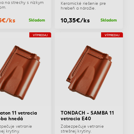
na na strechy s nízkym
Keramické riešenie pre
om.
hrebeň a nárožie.
5€/ks
10,35€/ks
Skladom
Skladom
VÝPREDAJ
VÝPREDAJ
aton 11 vetracia
TONDACH - SAMBA 11
oba hnedá
vetracia E40
pečuje vetranie
Zabezpečuje vetranie
ej krytiny.
strešnej krytiny.