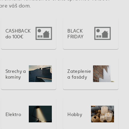
 pre váš dom.
CASHBACK
BLACK
do 100€
FRIDAY
Strechy a
Zateplenie
komíny
a fasády
Elektro
Hobby