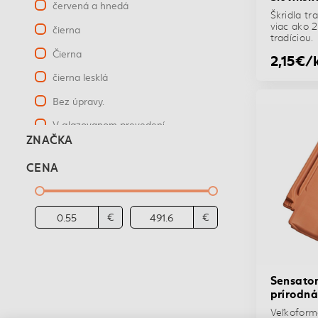
červená a hnedá
Škridla tr
viac ako 
čierna
tradíciou.
Čierna
2,15€/
čierna lesklá
Bez úpravy.
V glazovanom prevedení.
ZNAČKA
antik
CENA
antracit
bez úpravy
€
€
bridlicovo čierna
bronz
gaštanovo hnedá
Sensato
grafitovo-čierna
prírodn
Veľkoform
hnedá