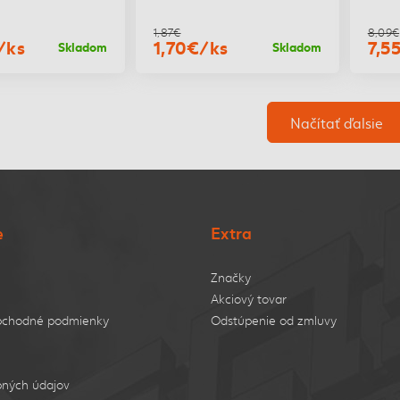
1,87€
8,09€
/ks
1,70€/ks
7,5
Skladom
Skladom
Načítať ďalsie
e
Extra
Značky
Akciový tovar
bchodné podmienky
Odstúpenie od zmluvy
ných údajov