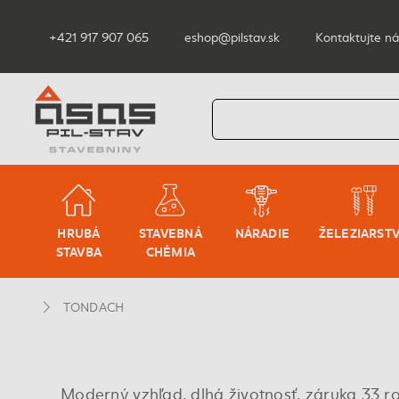
+421 917 907 065
eshop@pilstav.sk
Kontaktujte ná
HRUBÁ
STAVEBNÁ
NÁRADIE
ŽELEZIARST
STAVBA
CHÉMIA
TONDACH
Moderný vzhľad, dlhá životnosť, záruka 33 ro