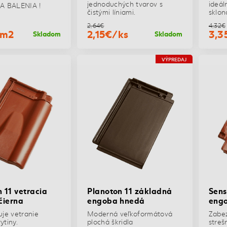
jednoduchých tvarov s
ideál
A BALENIA !
čistými líniami.
sklon
2,64€
4,32€
/m2
2,15€/ks
3,3
Skladom
Skladom
VÝPREDAJ
 11 vetracia
Planoton 11 základná
Sens
čierna
engoba hnedá
eng
je vetranie
Moderná veľkoformátová
Zabez
ytiny.
plochá škridla
strešn