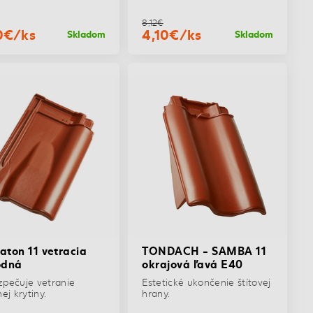
8,12€
0€/ks
4,10€/ks
Skladom
Skladom
aton 11 vetracia
TONDACH - SAMBA 11
odná
okrajová ľavá E40
pečuje vetranie
Estetické ukončenie štítovej
ej krytiny.
hrany.