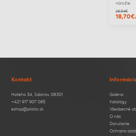
nárožie.
26,54€
18,70€
Kontakt
Informáci
Hollého 34, Sabinov 08301
Galéria
+421 917 907 065
Katalógy
eshop@pilstav.sk
Všeobecné o
O nás
Doručenie
Ochrana osob