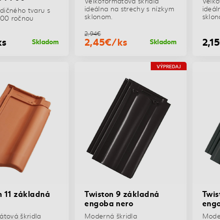
Veľkoformátová škridla
Veľko
ideálna na strechy s nízkym
ideál
adičného tvaru s
sklonom.
sklon
200 ročnou
2,94€
ks
2,45€/ks
2,1
Skladom
Skladom
VÝPREDAJ
n 11 základná
Twiston 9 základná
Twis
á
engoba nero
engo
átová škridla
Moderná škridla
Moder