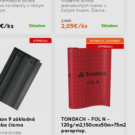
formátová škridla
Moderná škridla
na na strechy s nízkym
jednoduchých tvarov s
om.
čistými líniami. Čierna
matná.
2,64€
5€/ks
2,05€/ks
Skladom
Skladom
VÝPREDAJ
DOPRAVA ZADARMO
VÝPREDAJ
ton 9 základná
TONDACH - FOL N -
ba čierna
120g/m2,150cmx50m=75m2
paropriep.
ná škridla