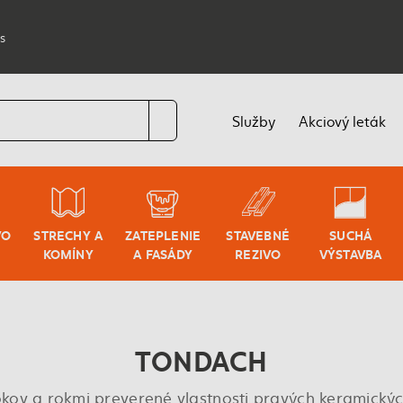
s
Služby
Akciový leták
VO
STRECHY A
ZATEPLENIE
STAVEBNÉ
SUCHÁ
KOMÍNY
A FASÁDY
REZIVO
VÝSTAVBA
TONDACH
kov a rokmi preverené vlastnosti pravých keramickýc