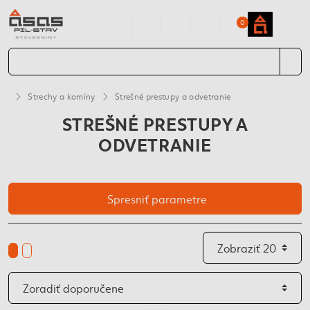
0
Strechy a komíny
Strešné prestupy a odvetranie
STREŠNÉ PRESTUPY A
ODVETRANIE
Spresniť parametre