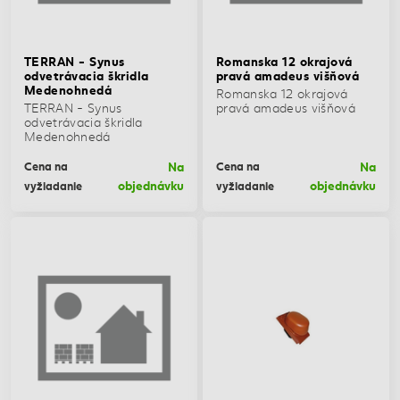
TERRAN - Synus
Romanska 12 okrajová
odvetrávacia škridla
pravá amadeus višňová
Medenohnedá
Romanska 12 okrajová
TERRAN - Synus
pravá amadeus višňová
odvetrávacia škridla
Medenohnedá
Na
Na
Cena na
Cena na
objednávku
objednávku
vyžiadanie
vyžiadanie