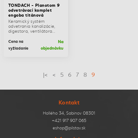
TONDACH - Planotom 9
odvetrávací komplet
engoba titánová
Keramický systém
odvetrania kanalizácie,
digestora, ventilátora...
Na
Cena na
objednávku
vyžiadanie
|<
<
5
6
7
8
9
Kontakt
Hollého 34, Sabinov 08301
+421 917 907 065
eshop@pilstav.sk