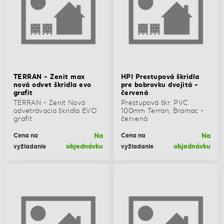
TERRAN - Zenit max
HPI Prestupová škridla
nová odvet škridla evo
pre bobrovku dvojitá -
grafit
červená
TERRAN - Zenit Nová
Prestupová škr. PVC
odvetrávacia škridla EVO
100mm Terran, Bramac -
grafit
červená
Na
Na
Cena na
Cena na
objednávku
objednávku
vyžiadanie
vyžiadanie