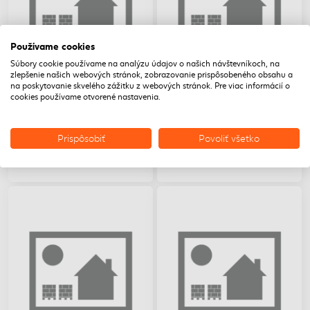
Používame cookies
Súbory cookie používame na analýzu údajov o našich návštevníkoch, na
zlepšenie našich webových stránok, zobrazovanie prispôsobeného obsahu a
na poskytovanie skvelého zážitku z webových stránok. Pre viac informácií o
Romanska 12 základná
Romanska 12 Odvetravaci
cookies používame otvorené nastavenia.
prírodná
komplet prírodná
Romanska 12 základná
Romanska 12 Odvetravaci
prírodná
komplet prírodná
Prispôsobiť
Povoliť všetko
Na
Na
Cena na
Cena na
objednávku
objednávku
vyžiadanie
vyžiadanie