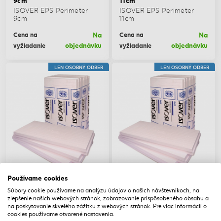
ISOVER EPS Perimeter
ISOVER EPS Perimeter
9cm
11cm
Na
Na
Cena na
Cena na
objednávku
objednávku
vyžiadanie
vyžiadanie
LEN OSOBNÝ ODBER
LEN OSOBNÝ ODBER
Používame cookies
ISOVER EPS Perimeter
ISOVER EPS Perimeter
Súbory cookie používame na analýzu údajov o našich návštevníkoch, na
12cm
14cm
zlepšenie našich webových stránok, zobrazovanie prispôsobeného obsahu a
ISOVER EPS Perimeter
ISOVER EPS Perimeter
na poskytovanie skvelého zážitku z webových stránok. Pre viac informácií o
12cm
14cm
cookies používame otvorené nastavenia.