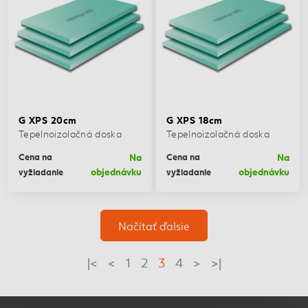
G XPS 20cm
G XPS 18cm
Tepelnoizolačná doska
Tepelnoizolačná doska
Na
Na
Cena na
Cena na
objednávku
objednávku
vyžiadanie
vyžiadanie
Načítať ďalsie
|<
<
1
2
3
4
>
>|