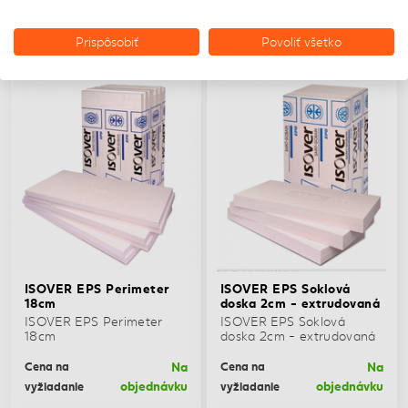
Na
Na
Cena na
Cena na
objednávku
objednávku
vyžiadanie
vyžiadanie
Prispôsobiť
Povoliť všetko
LEN OSOBNÝ ODBER
LEN OSOBNÝ ODBER
ISOVER EPS Perimeter
ISOVER EPS Soklová
18cm
doska 2cm - extrudovaná
ISOVER EPS Perimeter
ISOVER EPS Soklová
18cm
doska 2cm - extrudovaná
Na
Na
Cena na
Cena na
objednávku
objednávku
vyžiadanie
vyžiadanie