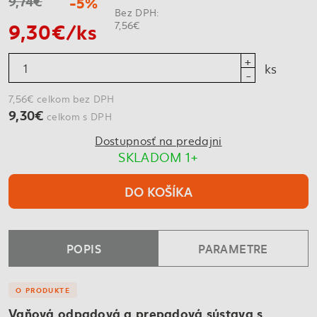
9,74€
-5%
Bez DPH:
9,30€/ks
7,56€
ks
7,56€ celkom bez DPH
9,30€
celkom s DPH
Dostupnosť na predajni
SKLADOM 1+
DO KOŠÍKA
POPIS
PARAMETRE
O PRODUKTE
Vaňová odpadová a prepadová sústava s