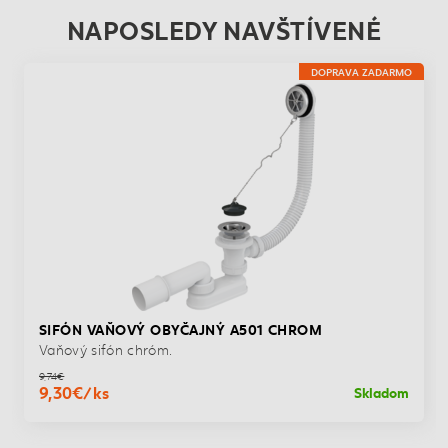
NAPOSLEDY NAVŠTÍVENÉ
DOPRAVA ZADARMO
SIFÓN VAŇOVÝ OBYČAJNÝ A501 CHROM
Vaňový sifón chróm.
9,74€
9,30€/ks
Skladom