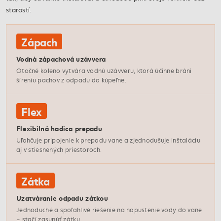
starostí.
Zápach
Vodná zápachová uzávvera
Otočné koleno vytvára vodnú uzávveru, ktorá účinne bráni
šíreniu pachov z odpadu do kúpeľne.
Flex
Flexibilná hadica prepadu
Uľahčuje pripojenie k prepadu vane a zjednodušuje inštaláciu
aj v stiesnených priestoroch.
Zátka
Uzatváranie odpadu zátkou
Jednoduché a spoľahlivé riešenie na napustenie vody do vane
– stačí zasunúť zátku.