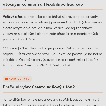
otočným kolenom a flexibilnou hadicou
Vaňový sifón
je praktická a spoľahlivá súprava na odtok vody z
vane do odpadu. Je navrhnutý pre vane štandardných rozmerov
s odtokovým otvorom Ø 52 mm. Vďaka vodnej zápachovej
uzávvere s otočným kolenom zabraňuje šíreniu nepríjemných
pachov z kanalizácie.
Súčasťou je flexibilná hadica prepadu a zátka na uzatváranie
odpadu. Dĺžka vaňového sifónu je 57 cm, čo postačuje na bežné
inštalácie. Oceníš ho pri výstavbe alebo rekonštrukcii kúpeľne,
kde potrebuješ rýchle a čisté riešenie odtoku.
HLAVNÉ VÝHODY
Prečo si vybrať tento vaňový sifón?
Tento sifón kombinuje praktickosť a spoľahlivosť. Je navrhnutý
tak, aby sa ľahko inštaloval a dlhodobo plnil svoju funkciu bez