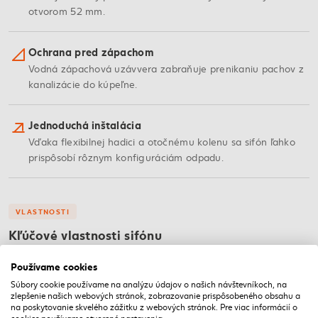
otvorom 52 mm.
Ochrana pred zápachom
Vodná zápachová uzávvera zabraňuje prenikaniu pachov z
kanalizácie do kúpeľne.
Jednoduchá inštalácia
Vďaka flexibilnej hadici a otočnému kolenu sa sifón ľahko
prispôsobí rôznym konfiguráciám odpadu.
VLASTNOSTI
Kľúčové vlastnosti sifónu
Používame cookies
Súbory cookie používame na analýzu údajov o našich návštevníkoch, na
Otočné
zlepšenie našich webových stránok, zobrazovanie prispôsobeného obsahu a
na poskytovanie skvelého zážitku z webových stránok. Pre viac informácií o
Otočné koleno