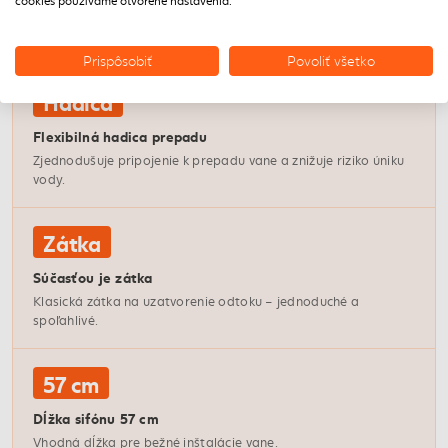
cookies používame otvorené nastavenia.
Umožňuje nastavenie sifónu do požadovanej polohy a vytvára
vodnú uzávveru.
Prispôsobiť
Povoliť všetko
Hadica
Flexibilná hadica prepadu
Zjednodušuje pripojenie k prepadu vane a znižuje riziko úniku
vody.
Zátka
Súčasťou je zátka
Klasická zátka na uzatvorenie odtoku – jednoduché a
spoľahlivé.
57 cm
Dĺžka sifónu 57 cm
Vhodná dĺžka pre bežné inštalácie vane.