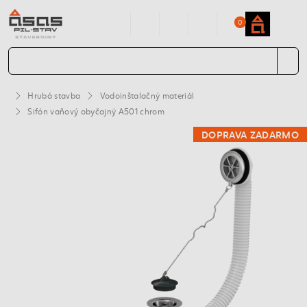
0
Hrubá stavba
Vodoinštalačný materiál
Sifón vaňový obyčajný A501 chrom
DOPRAVA ZADARMO