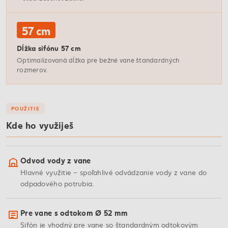
57 cm
Dĺžka sifónu 57 cm
Optimalizovaná dĺžka pre bežné vane štandardných
rozmerov.
POUŽITIE
Kde ho využiješ
Odvod vody z vane
Hlavné využitie – spoľahlivé odvádzanie vody z vane do
odpadového potrubia.
Pre vane s odtokom Ø 52 mm
Sifón je vhodný pre vane so štandardným odtokovým