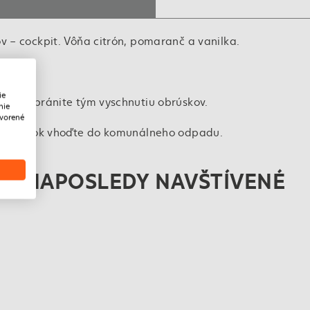
v – cockpit. Vôňa citrón, pomaranč a vanilka.
kov.
ie
pte, zabránite tým vyschnutiu obrúskov.
nie
tvorené
chu obrúsok vhoďte do komunálneho odpadu.
NAPOSLEDY NAVŠTÍVENÉ