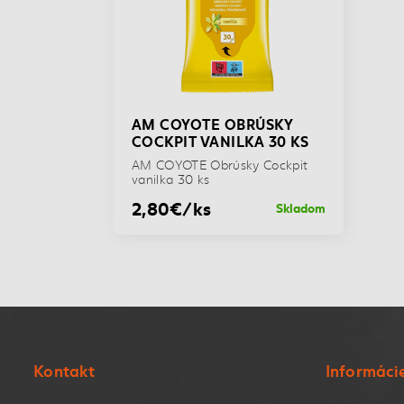
AM COYOTE OBRÚSKY
COCKPIT VANILKA 30 KS
AM COYOTE Obrúsky Cockpit
vanilka 30 ks
2,80€/ks
Skladom
Kontakt
Informáci