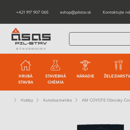
+421 917 907 065
eshop@pilstav.sk
Kontaktujte ná
HRUBÁ
STAVEBNÁ
NÁRADIE
ŽELEZIARST
STAVBA
CHÉMIA
Hobby
Autokozmetika
AM COYOTE Obrúsky Cock