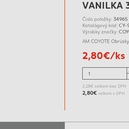
VANILKA 
Číslo položky:
34965
Katalógový kód:
CY-
Výrobky značky:
COY
AM COYOTE Obrúsky C
2,80€/ks
2,28€ celkom bez DPH
2,80€
celkom s DPH