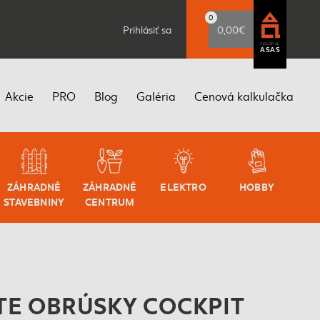
0
Prihlásiť sa
0,00€
spoznaj
ASAS
Akcie
PRO
Blog
Galéria
Cenová kalkulačka
ZÁHRADNÉ
ZÁHRADNÉ
ELEKTRO
HOBBY
STAVEBNINY
CENTRUM
E OBRÚSKY COCKPIT