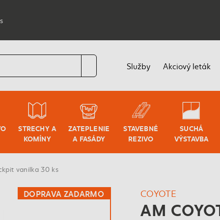
s
Služby
Akciový leták
VO
STRECHY A
ZATEPLENIE
STAVEBNÉ
SUCHÁ
KOMÍNY
A FASÁDY
REZIVO
VÝSTAVBA
pit vanilka 30 ks
COYOTE
DOPRAVA ZADARMO
AM COYOT