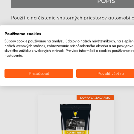
POPIS
Použitie na čistenie vnútorných priestorov automobilo
Na znečistené časti použite potrebné množstvo obrús
Používame cookies
Súbory cookie používame na analýzu údajov o našich návštevníkoch, na zlepšen
Obrúsok vyberte z balíčka a etiketu opäť riadne zale
našich webových stránok, zobrazovanie prispôsobeného obsahu a na poskytova
skvelého zážitku z webových stránok. Pre viac informácií o cookies používame o
nastavenia.
Povrch po aplikácii zostáva čistý. Po ošetrení povr
Prispôsobiť
Povoliť všetko
DOPRAVA ZADARMO