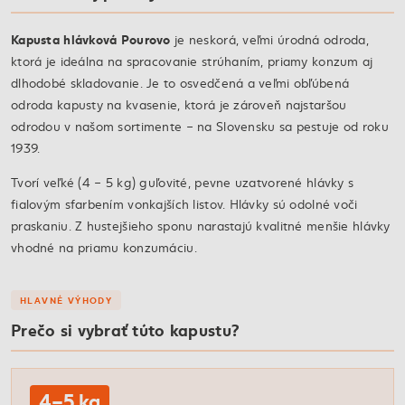
Kapusta hlávková Pourovo
je neskorá, veľmi úrodná odroda,
ktorá je ideálna na spracovanie strúhaním, priamy konzum aj
dlhodobé skladovanie. Je to osvedčená a veľmi obľúbená
odroda kapusty na kvasenie, ktorá je zároveň najstaršou
odrodou v našom sortimente – na Slovensku sa pestuje od roku
1939.
Tvorí veľké (4 – 5 kg) guľovité, pevne uzatvorené hlávky s
fialovým sfarbením vonkajších listov. Hlávky sú odolné voči
praskaniu. Z hustejšieho sponu narastajú kvalitné menšie hlávky
vhodné na priamu konzumáciu.
HLAVNÉ VÝHODY
Prečo si vybrať túto kapustu?
4–5 kg