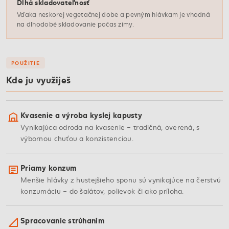
Dlhá skladovateľnosť
Vďaka neskorej vegetačnej dobe a pevným hlávkam je vhodná
na dlhodobé skladovanie počas zimy.
POUŽITIE
Kde ju využiješ
Kvasenie a výroba kyslej kapusty
Vynikajúca odroda na kvasenie – tradičná, overená, s
výbornou chuťou a konzistenciou.
Priamy konzum
Menšie hlávky z hustejšieho sponu sú vynikajúce na čerstvú
konzumáciu – do šalátov, polievok či ako príloha.
Spracovanie strúhaním