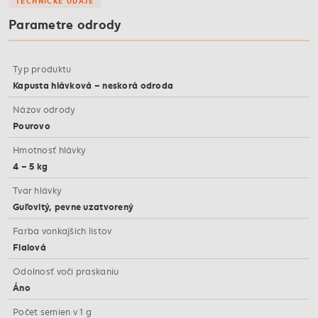
TECHNICKÉ ÚDAJE
Parametre odrody
Typ produktu
Kapusta hlávková – neskorá odroda
Názov odrody
Pourovo
Hmotnosť hlávky
4 – 5 kg
Tvar hlávky
Guľovitý, pevne uzatvorený
Farba vonkajších listov
Fialová
Odolnosť voči praskaniu
Áno
Počet semien v 1 g