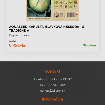
AQUASEED KAPUSTA HLAVKOVA NESKORÁ 1G
TRADIČNÉ A
Kapusta biela
0,62€
0,45€/ks
Skladom
Kontakt
Hollého 34, Sabinov 08301
+421 917 907 065
eshop@pilstav.sk
Informácie