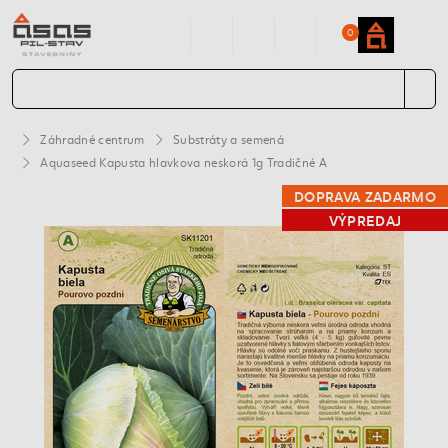
0
Záhradné centrum
Substráty a semená
Aquaseed Kapusta hlavkova neskorá 1g Tradičné A
DOPRAVA ZADARMO
VÝPREDAJ