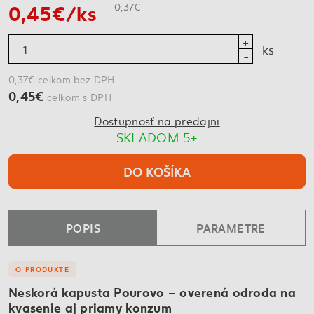
0,45€/ks
0,37€
ks
0,37€ celkom bez DPH
0,45€
celkom s DPH
Dostupnosť na predajni
SKLADOM 5+
DO KOŠÍKA
POPIS
PARAMETRE
O PRODUKTE
Neskorá kapusta Pourovo – overená odroda na
kvasenie aj priamy konzum