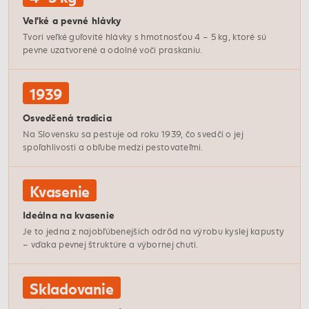
Veľké a pevné hlávky
Tvorí veľké guľovité hlávky s hmotnosťou 4 – 5 kg, ktoré sú
pevne uzatvorené a odolné voči praskaniu.
1939
Osvedčená tradícia
Na Slovensku sa pestuje od roku 1939, čo svedčí o jej
spoľahlivosti a obľube medzi pestovateľmi.
Kvasenie
Ideálna na kvasenie
Je to jedna z najobľúbenejších odrôd na výrobu kyslej kapusty
– vďaka pevnej štruktúre a výbornej chuti.
Skladovanie