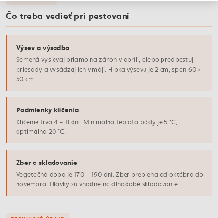
Čo treba vedieť pri pestovaní
Výsev a výsadba
Semená vysievaj priamo na záhon v apríli, alebo predpestuj
priesady a vysádzaj ich v máji. Hĺbka výsevu je 2 cm, spon 60 ×
50 cm.
Podmienky klíčenia
Klíčenie trvá 4 – 8 dní. Minimálna teplota pôdy je 5 °C,
optimálna 20 °C.
Zber a skladovanie
Vegetačná doba je 170 – 190 dní. Zber prebieha od októbra do
novembra. Hlávky sú vhodné na dlhodobé skladovanie.