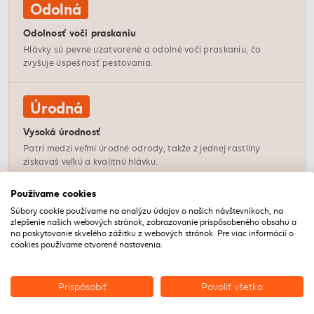
Odolná
Odolnosť voči praskaniu
Hlávky sú pevne uzatvorené a odolné voči praskaniu, čo
zvyšuje úspešnosť pestovania.
Úrodná
Vysoká úrodnosť
Patrí medzi veľmi úrodné odrody, takže z jednej rastliny
získavaš veľkú a kvalitnú hlávku.
Používame cookies
Univerzálna
Súbory cookie používame na analýzu údajov o našich návštevníkoch, na
zlepšenie našich webových stránok, zobrazovanie prispôsobeného obsahu a
Všestranné využitie
na poskytovanie skvelého zážitku z webových stránok. Pre viac informácií o
cookies používame otvorené nastavenia.
Vhodná na kvasenie, priamy konzum, strúhanie aj dlhodobé
skladovanie – jeden balíček, veľa možností.
Prispôsobiť
Povoliť všetko
UPOZORNENIA