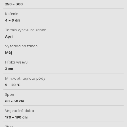
250 – 300
Klíčenie
4 – 8 dní
Termín výsevu na záhon
Apríl
Výsadba na záhon
Máj
Hĺbka výsevu
2 cm
Min./opt. teplota pôdy
5 – 20 °C
Spon
60 × 50 cm
Vegetačná doba
170 – 190 dní
Zber