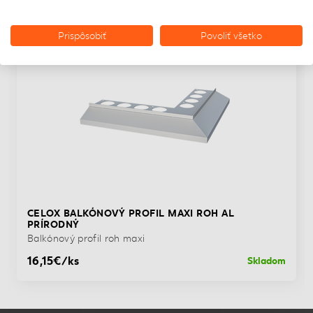
NAPOSLEDY NAVŠTÍVENÉ
DOPRAVA ZADARMO
Prispôsobiť
Povoliť všetko
CELOX BALKÓNOVÝ PROFIL MAXI ROH AL
PRÍRODNÝ
Balkónový profil roh maxi
16,15€/ks
Skladom