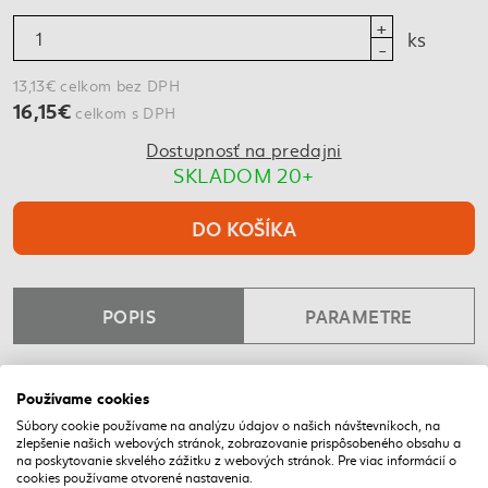
ks
13,13€ celkom bez DPH
16,15€
celkom s DPH
Dostupnosť na predajni
SKLADOM 20+
DO KOŠÍKA
POPIS
PARAMETRE
Slúži na vytvorenie vonkajšieho rohu , profil je zvarený a
Používame cookies
utesnený tmelom proti podtečeniu .
Súbory cookie používame na analýzu údajov o našich návštevníkoch, na
Všetky lakované profily spĺňajú certifikát Qualicoat.
zlepšenie našich webových stránok, zobrazovanie prispôsobeného obsahu a
na poskytovanie skvelého zážitku z webových stránok. Pre viac informácií o
cookies používame otvorené nastavenia.