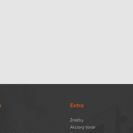
e
Extra
Značky
Akciový tovar