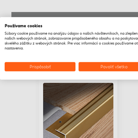
POPIS
Používame cookies
Súbory cookie používame na analýzu údajov o našich návštevníkoch, na zlepšen
Špeciálny profil na ukončenie hrany schodu.
našich webových stránok, zobrazovanie prispôsobeného obsahu a na poskytova
skvelého zážitku z webových stránok. Pre viac informácií o cookies používame o
nastavenia.
Prispôsobiť
Povoliť všetko