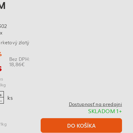
7M
302
x
rketový zlatý
%
Bez DPH:
s
18,86€
ks
0kg
ks
Dostupnosť na predajni
SKLADOM 1+
 1kg
DO KOŠÍKA