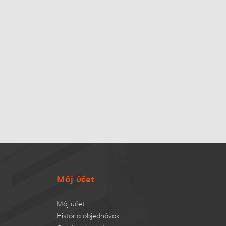
Môj účet
Môj účet
História objednávok