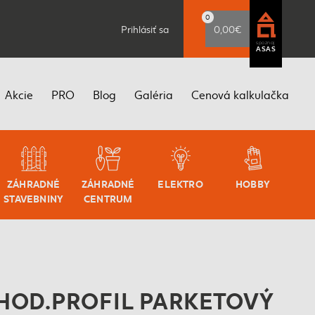
0
Prihlásiť sa
0,00€
spoznaj
ASAS
Akcie
PRO
Blog
Galéria
Cenová kalkulačka
ZÁHRADNÉ
ZÁHRADNÉ
ELEKTRO
HOBBY
STAVEBNINY
CENTRUM
HOD.PROFIL PARKETOVÝ