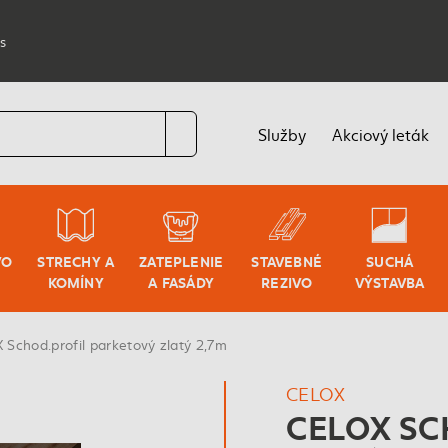
s
Služby
Akciový leták
VO
STRECHY A
ZATEPLENIE
STAVEBNÉ
SUCHÁ
KOMÍNY
A FASÁDY
REZIVO
VÝSTAVBA
Schod.profil parketový zlatý 2,7m
CELOX
CELOX SC