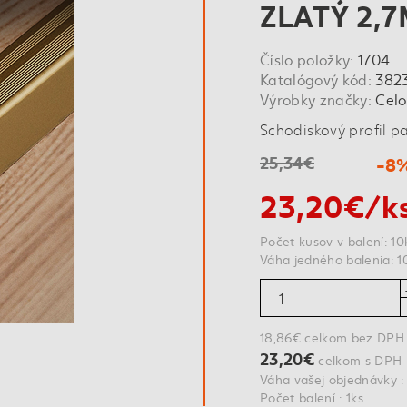
ZLATÝ 2,
Číslo položky:
1704
Katalógový kód:
382
Výrobky značky:
Celo
Schodiskový profil pa
25,34€
-8
23,20€/k
Počet kusov v balení: 10
Váha jedného balenia: 1
18,86€ celkom bez DPH
23,20€
celkom s DPH
Váha vašej objednávky :
Počet balení : 1ks