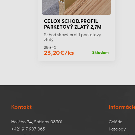
CELOX SCHOD.PROFIL
PARKETOVÝ ZLATÝ 2,7M
Schodiskový profil parketový
zlatý
25,34€
23,20€/ks
Skladom
Kontakt
Informáci
Hollého 34, Sabinov 08301
Galéria
+421 917 907 065
Katalógy