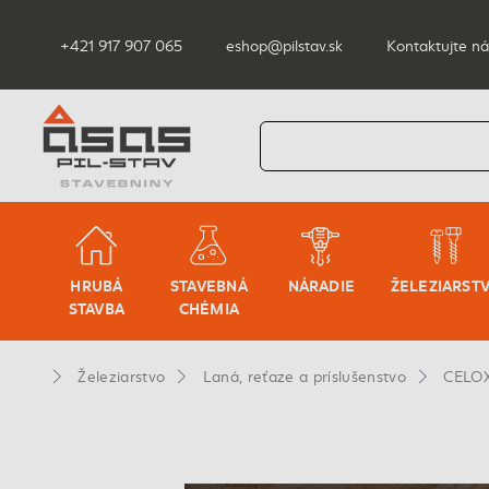
+421 917 907 065
eshop@pilstav.sk
Kontaktujte ná
HRUBÁ
STAVEBNÁ
NÁRADIE
ŽELEZIARST
STAVBA
CHÉMIA
Železiarstvo
Laná, reťaze a príslušenstvo
CELOX 