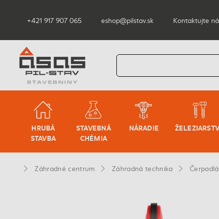
+421 917 907 065
eshop@pilstav.sk
Kontaktujte ná
HRUBÁ
STAVEBNÁ
NÁRADIE
ŽELEZIARST
STAVBA
CHÉMIA
Záhradné centrum
Záhradná technika
Čerpadlá