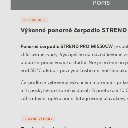
POPIS
O PRODUKTE
Výkonné ponorné čerpadlo STREND 
Ponorné čerpadlo STREND PRO MI550CW
je spoľ
chlórovanej vody. Využiješ ho na odvodňovanie z
alebo čerpanie vody zo studní. Nie je určené na p
nad 35 °C alebo s pevnými časticami väčšími ak
Čerpadlo je vybavené výkonným motorom s príko
m ti poskytne dostatočný dosah. S prietokom 10
záhradnými aplikáciami. Integrovaný plavákový
HLAVNÉ VÝHODY