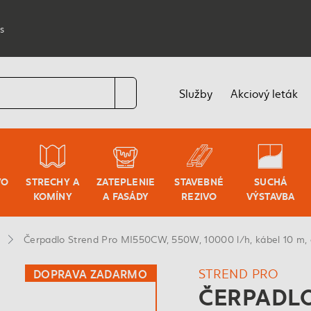
s
Služby
Akciový leták
VO
STRECHY A
ZATEPLENIE
STAVEBNÉ
SUCHÁ
KOMÍNY
A FASÁDY
REZIVO
VÝSTAVBA
Čerpadlo Strend Pro MI550CW, 550W, 10000 l/h, kábel 10 m,
STREND PRO
DOPRAVA ZADARMO
ČERPADLO