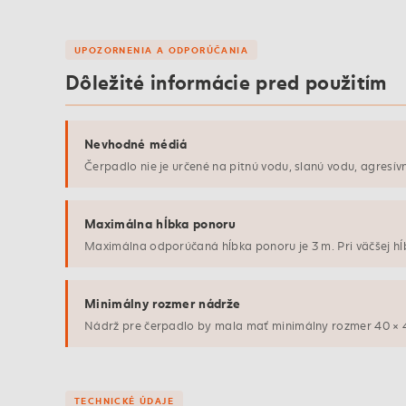
UPOZORNENIA A ODPORÚČANIA
Dôležité informácie pred použitím
Nevhodné médiá
Čerpadlo nie je určené na pitnú vodu, slanú vodu, agresív
Maximálna hĺbka ponoru
Maximálna odporúčaná hĺbka ponoru je 3 m. Pri väčšej hĺ
Minimálny rozmer nádrže
Nádrž pre čerpadlo by mala mať minimálny rozmer 40 × 4
TECHNICKÉ ÚDAJE