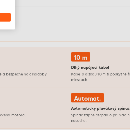
10 m
Dlhý napájací kábel
sné a bezpečné na dlhodobý
Kábel s dĺžkou 10 m ti poskytne fl
miestach.
Automat.
Automatický plavákový spínač
rického motora.
Spínač zapne čerpadlo pri hladi
nasucho.