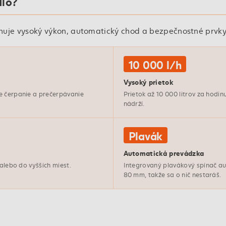
dlo?
 vysoký výkon, automatický chod a bezpečnostné prvky, k
10 000 l/h
Vysoký prietok
e čerpanie a prečerpávanie
Prietok až 10 000 litrov za hodi
nádrží.
Plavák
Automatická prevádzka
 alebo do vyšších miest.
Integrovaný plavákový spínač au
80 mm, takže sa o nič nestaráš.