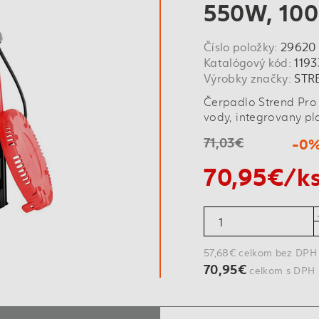
550W, 100
Číslo položky:
29620
Katalógový kód:
1193
Výrobky značky:
STR
Čerpadlo Strend Pro
vody, integrovany pl
71,03€
-0
70,95€/k
57,68€ celkom bez DPH
70,95€
celkom s DPH