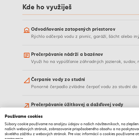
Kde ho využiješ
Odvodňovanie zatopených priestorov
Rýchlo odčerpá vodu z pivníc, garáží, šácht alebo i
Prečerpávanie nádrží a bazénov
Využi ho na vypúšťanie záhradných jazierok, sudov,
Čerpanie vody zo studní
Ponorné čerpadlo zvládne čerpať vodu zo studní do 
Prečerpávanie úžitkovej a dažďovej vody
Vhodné na presun vody z jednej nádrže do druhej a
Používame cookies
Súbory cookie používame na analýzu údajov o našich návštevníkoch, na zlepšen
Čerpanie chlórovanej vody z bazénov
našich webových stránok, zobrazovanie prispôsobeného obsahu a na poskytova
skvelého zážitku z webových stránok. Pre viac informácií o cookies používame o
Bez problémov zvládne aj chlórovanú vodu, takže j
nastavenia.