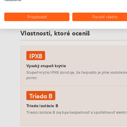
Prispôsobiť
Povoliť všetko
VLASTNOSTI
Vlastnosti, ktoré oceníš
IPX8
Vysoký stupeň krytia
Stupeň krytia IPX8 zaručuje, že čerpadlo je plne vodote
ponor.
Trieda B
Trieda izolácie B
Trieda izolácie B zvyšuje bezpečnosť a spoľahlivosť elekt