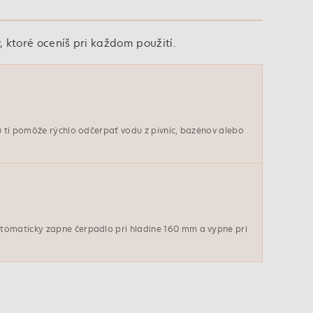
toré oceníš pri každom použití.
nu ti pomôže rýchlo odčerpať vodu z pivníc, bazénov alebo
tomaticky zapne čerpadlo pri hladine 160 mm a vypne pri