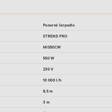
Ponorné čerpadlo
STREND PRO
MI550CW
550 W
230 V
10 000 l/h
8,5 m
3 m