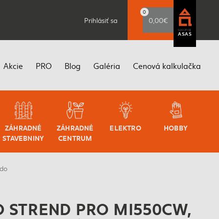
0
Prihlásiť sa
0,00€
spoznaj
ASAS
Akcie
PRO
Blog
Galéria
Cenová kalkulačka
ZÁHRADNÉ
ZÁHRADNÉ
ELEKTRO
HOBBY
STAVEBNINY
CENTRUM
 do
 STREND PRO MI550CW,