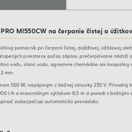
PRO MI550CW na čerpanie čistej a úžitkov
ahlivý pomocník pri čerpaní čistej, dažďovej, úžitkovej ale
atopených priestorov počas záplav, prečerpávanie nádrží 
itnú vodu, slanú vodu, agresívne chemikálie ani kvapaliny 
o 2 mm.
nom 550 W, napájaným z bežnej zásuvky 230 V. Prívodný k
 000 l/h a maximálnym výtlakom 8,5 m si poradí s bežnými
 spínač zabezpečuje automatickú prevádzku.