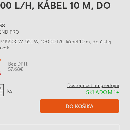
00 L/H, KÁBEL 10 M, DO
38
END PRO
 MI550CW, 550W, 10000 l/h, kábel 10 m, do čistej
avak
%
Bez DPH:
s
57,68€
Dostupnosť na predajni
ks
SKLADOM 1+
DO KOŠÍKA