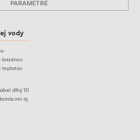
PARAMETRE
ej vody
bo
a bazénov
s teplotou
ábel dlhý 10
 domácimi aj