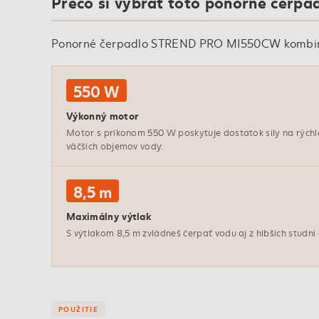
Prečo si vybrať toto ponorné čerpa
Ponorné čerpadlo STREND PRO MI550CW kombinuje
550 W
Výkonný motor
Motor s príkonom 550 W poskytuje dostatok sily na rýchl
väčších objemov vody.
8,5 m
Maximálny výtlak
S výtlakom 8,5 m zvládneš čerpať vodu aj z hlbších studní
POUŽITIE