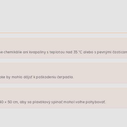
ne chemikálie ani kvapaliny s teplotou nad 35 °C alebo s pevnými častica
bke by mohlo dôjsť k poškodeniu čerpadla.
0 × 50 cm, aby sa plavákový spínač mohol voľne pohybovať.