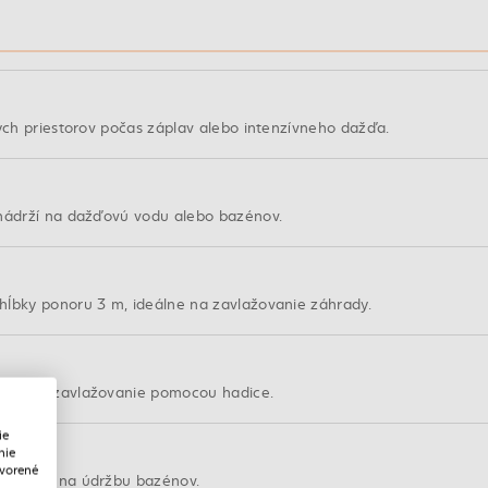
ných priestorov počas záplav alebo intenzívneho dažďa.
 nádrží na dažďovú vodu alebo bazénov.
hĺbky ponoru 3 m, ideálne na zavlažovanie záhrady.
lebo na zavlažovanie pomocou hadice.
ie
nie
tvorené
e vhodný na údržbu bazénov.