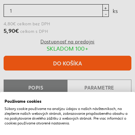
ks
4,80€ celkom bez DPH
5,90€
celkom s DPH
Dostupnosť na predajni
SKLADOM 100+
DO KOŠÍKA
POPIS
PARAMETRE
Používame cookies
Zimná kvapalina do ostrekovačov -20 °C .Objem 5L
Súbory cookie používame na analýzu údajov o našich návštevníkoch, na
zlepšenie našich webových stránok, zobrazovanie prispôsobeného obsahu a
NAPOSLEDY NAVŠTÍVENÉ
na poskytovanie skvelého zážitku z webových stránok. Pre viac informácií o
cookies používame otvorené nastavenia.
DOPRAVA ZADARMO