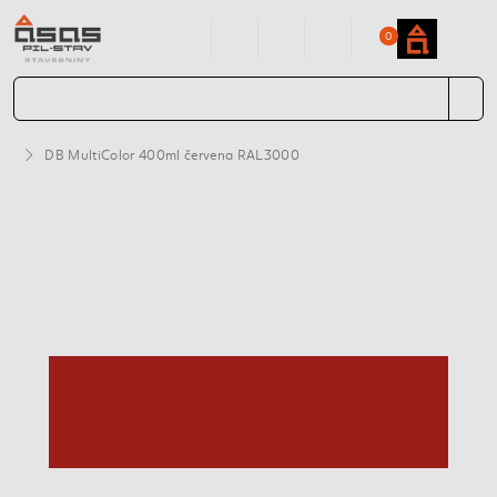
0
DB MultiColor 400ml červena RAL3000