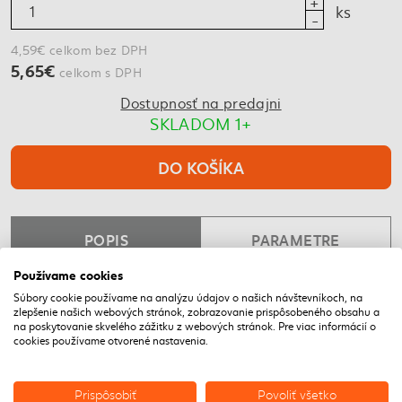
ks
4,59€ celkom bez DPH
5,65€
celkom s DPH
Dostupnosť na predajni
SKLADOM 1+
DO KOŠÍKA
POPIS
PARAMETRE
Používame cookies
Súbory cookie používame na analýzu údajov o našich návštevníkoch, na
NAPOSLEDY NAVŠTÍVENÉ
zlepšenie našich webových stránok, zobrazovanie prispôsobeného obsahu a
na poskytovanie skvelého zážitku z webových stránok. Pre viac informácií o
cookies používame otvorené nastavenia.
Prispôsobiť
Povoliť všetko