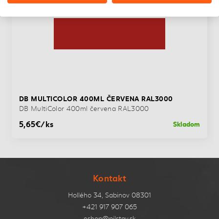
DB MULTICOLOR 400ML ČERVENA RAL3000
DB MultiColor 400ml červena RAL3000
5,65€/ks
Skladom
Kontakt
Hollého 34, Sabinov 08301
+421 917 907 065
eshop@pilstav.sk