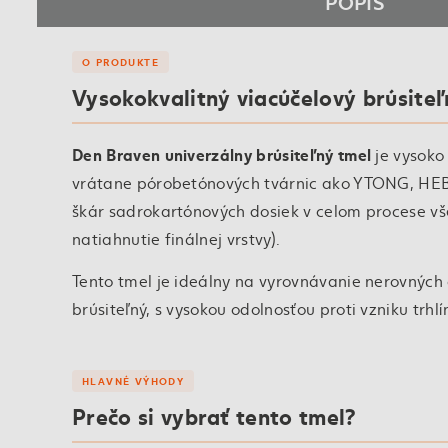
POPIS
O PRODUKTE
Vysokokvalitný viacúčelový brúsiteľ
Den Braven univerzálny brúsiteľný tmel
je vysoko
vrátane pórobetónových tvárnic ako YTONG, HEBE
škár sadrokartónových dosiek v celom procese vše
natiahnutie finálnej vrstvy).
Tento tmel je ideálny na vyrovnávanie nerovných
brúsiteľný, s vysokou odolnosťou proti vzniku tr
HLAVNÉ VÝHODY
Prečo si vybrať tento tmel?