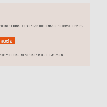
a
dnoducho brúsi, čo uľahčuje dosiahnutie hladkého povrchu.
nutia
máš viac času na nanášanie a úpravu tmelu.