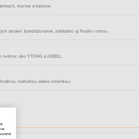
etkach, murive a betóne.
ých dosiek: bandážovanie, základnú aj finálnu vrstvu.
h tvárnic ako YTONG a HEBEL.
finálnou maľovkou alebo omietkou.
ie
nie
tvorené