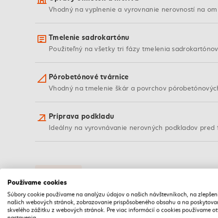
Vhodný na vyplnenie a vyrovnanie nerovností na omi
Tmelenie sadrokartónu
Použiteľný na všetky tri fázy tmelenia sadrokartónov
Pórobetónové tvárnice
Vhodný na tmelenie škár a povrchov pórobetónovýc
Príprava podkladu
Ideálny na vyrovnávanie nerovných podkladov pred 
VLASTNOSTI
Používame cookies
Kľúčové vlastnosti tmelu
Súbory cookie používame na analýzu údajov o našich návštevníkoch, na zlepšen
našich webových stránok, zobrazovanie prispôsobeného obsahu a na poskytova
skvelého zážitku z webových stránok. Pre viac informácií o cookies používame o
nastavenia.