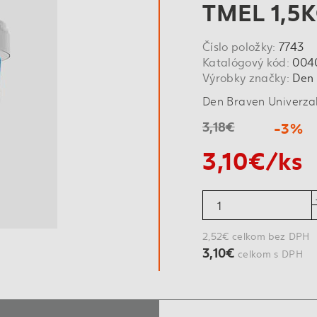
TMEL 1,5
Číslo položky:
7743
Katalógový kód:
004
Výrobky značky:
Den
Den Braven Univerzal
3,18€
-3%
3,10€/ks
2,52€ celkom bez DPH
3,10€
celkom s DPH