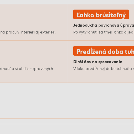
Ľahko brúsiteľný
Jednoduchá povrchová úprav
prácu v interiéri aj exteriéri.
Po vytvrdnutí sa tmel ľahko a je
Predĺžená doba tuh
Dlhší čas na spracovanie
otnosť a stabilitu opravených
Vďaka predĺženej dobe tuhnutia 