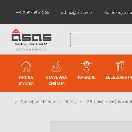
+421 917 907 065
eshop@pilstav.sk
Kontaktujte ná
HRUBÁ
STAVEBNÁ
NÁRADIE
ŽELEZIARST
STAVBA
CHÉMIA
Stavebná chémia
Tmely
DB Univerzalný brusite