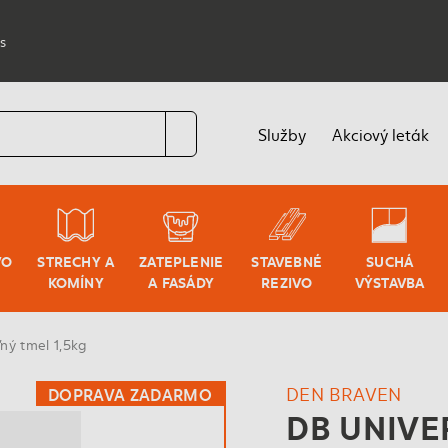
s
Služby
Akciový leták
VO
STRECHY A
ZATEPLENIE
STAVEBNÉ
SUCHÁ
KOMÍNY
A FASÁDY
REZIVO
VÝSTAVBA
ľný tmel 1,5kg
DEN BRAVEN
DOPRAVA ZADARMO
DB UNIVE