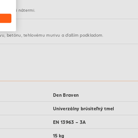
atexovými nátermi.
evu, betónu, tehlovému murivu a ďalším podkladom.
Den Braven
Univerzálny brúsiteľný tmel
EN 13963 – 3A
15 kg