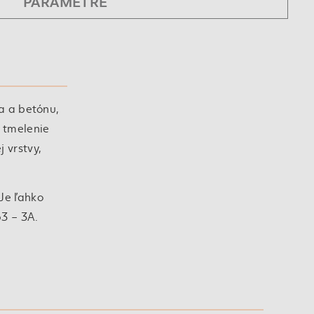
PARAMETRE
a a betónu,
 tmelenie
 vrstvy,
Je ľahko
63 – 3A.