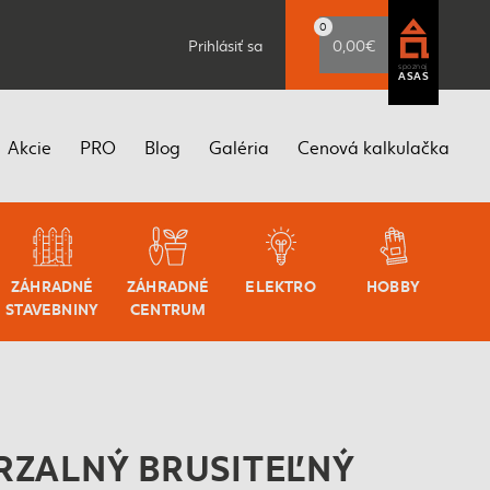
0
Prihlásiť sa
0,00€
spoznaj
ASAS
Akcie
PRO
Blog
Galéria
Cenová kalkulačka
ZÁHRADNÉ
ZÁHRADNÉ
ELEKTRO
HOBBY
STAVEBNINY
CENTRUM
RZALNÝ BRUSITEĽNÝ