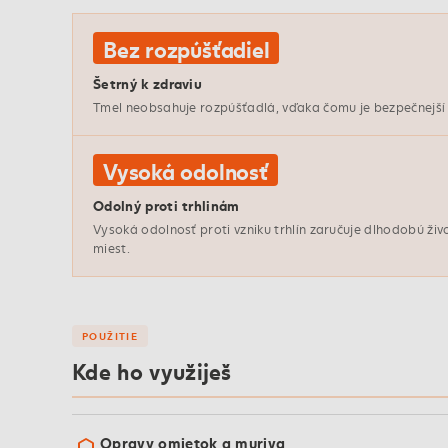
Bez rozpúšťadiel
Šetrný k zdraviu
Tmel neobsahuje rozpúšťadlá, vďaka čomu je bezpečnejší na 
Vysoká odolnosť
Odolný proti trhlinám
Vysoká odolnosť proti vzniku trhlín zaručuje dlhodobú živ
miest.
POUŽITIE
Kde ho využiješ
Opravy omietok a muriva