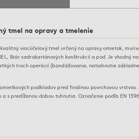
ný tmel na opravy a tmelenie
 kvalitný viacúčelový tmel určený na opravy omietok, muriv
L, škár sadrokartónových konštrukcií a pod. Je vhodný na
tkých troch operácií (bandážovanie, natiahnutie základnej
 omietkových podkladov pred finálnou povrchovou vrstvou. 
hlín a s predĺženou dobou tuhnutia. Označenie podľa EN 139