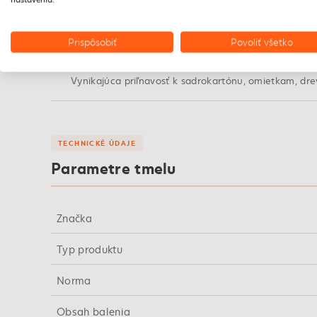
Pretierateľný
Po vytvrdnutí je tmel pretierateľný akrylátovými a l
Prispôsobiť
Povoliť všetko
Vysoká priľnavosť
Vynikajúca priľnavosť k sadrokartónu, omietkam, dr
TECHNICKÉ ÚDAJE
Parametre tmelu
Značka
Typ produktu
Norma
Obsah balenia