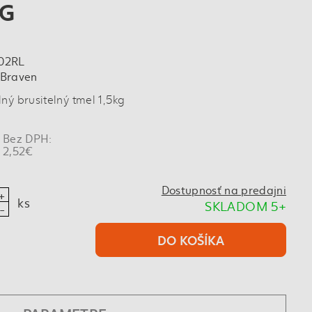
KG
02RL
 Braven
ný brusitelný tmel 1,5kg
Bez DPH:
2,52€
Dostupnosť na predajni
ks
SKLADOM 5+
DO KOŠÍKA