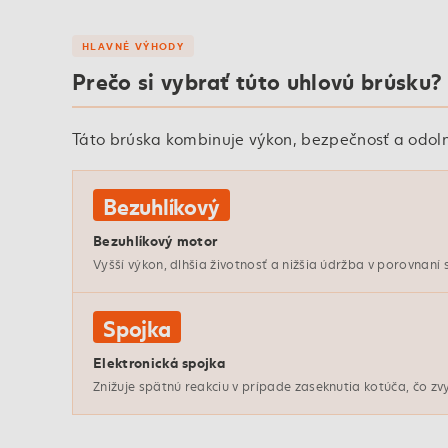
HLAVNÉ VÝHODY
Prečo si vybrať túto uhlovú brúsku?
Táto brúska kombinuje výkon, bezpečnosť a odolno
Bezuhlíkový
Bezuhlíkový motor
Vyšší výkon, dlhšia životnosť a nižšia údržba v porovnaní
Spojka
Elektronická spojka
Znižuje spätnú reakciu v prípade zaseknutia kotúča, čo zv