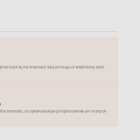
acovať aj na miestach bez prístupu k elektrickej sieti.
a
itia náradia, čo zjednodušuje prispôsobenie pri rôznych