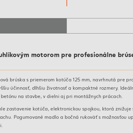
uhlíkovým motorom pre profesionálne brús
ová brúska s priemerom kotúča 125 mm, navrhnutá pre pr
šiu účinnosť, dlhšiu životnosť a kompaktné rozmery. Ideál
 betónu na stavbe, v dielni aj pri montážnych prácach.
le zastavenie kotúča, elektronickou spojkou, ktorá znižuje
 prachu. Pogumované madlo a bočná rukoväť s možnosťou u
i.