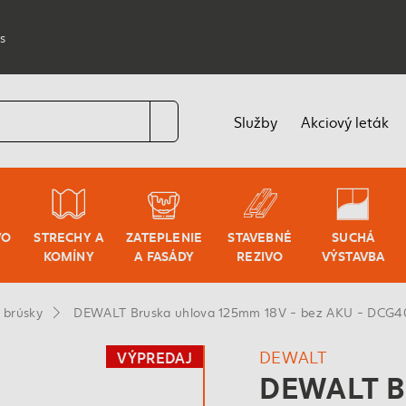
s
Služby
Akciový leták
VO
STRECHY A
ZATEPLENIE
STAVEBNÉ
SUCHÁ
KOMÍNY
A FASÁDY
REZIVO
VÝSTAVBA
 brúsky
DEWALT Bruska uhlova 125mm 18V - bez AKU - DCG
DEWALT
VÝPREDAJ
DEWALT 