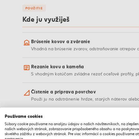
POUŽITIE
Kde ju využiješ
Brúsenie kovov a zváranie
Vhodná na brúsenie zvarov, odstraňovanie otrepov a
Rezanie kovu a kameňa
S vhodným kotúčom zvládne rezať oceľové profily, pl
Čistenie a príprava povrchov
Použi ju na odstránenie hrdze, starých náterov ale
Používame cookies
Stavebné práce
Vhodná na rezanie a brúsenie stavebných materiálov,
Súbory cookie používame na analýzu údajov o našich návštevníkoch, na zlepšen
našich webových stránok, zobrazovanie prispôsobeného obsahu a na poskytova
skvelého zážitku z webových stránok. Pre viac informácií o cookies používame o
nastavenia.