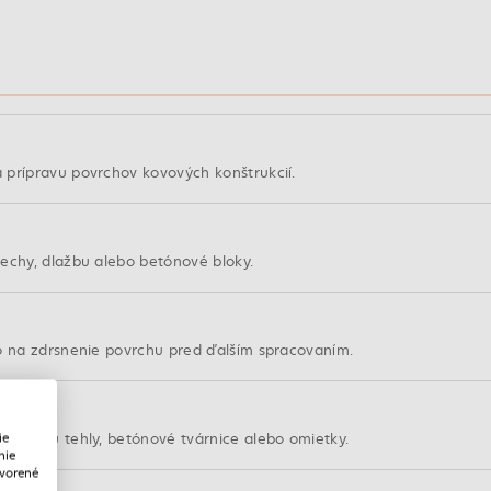
 prípravu povrchov kovových konštrukcií.
echy, dlažbu alebo betónové bloky.
bo na zdrsnenie povrchu pred ďalším spracovaním.
 ako sú tehly, betónové tvárnice alebo omietky.
ie
nie
tvorené