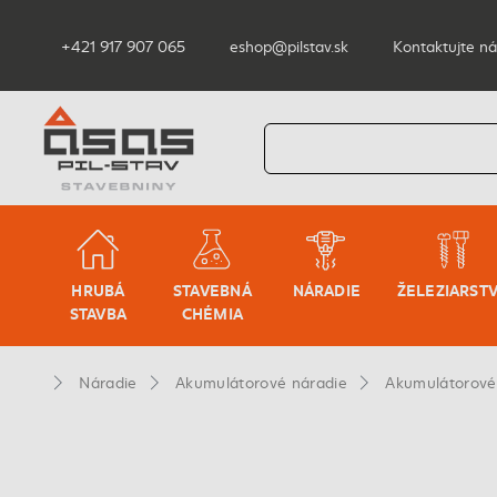
+421 917 907 065
eshop@pilstav.sk
Kontaktujte ná
HRUBÁ
STAVEBNÁ
NÁRADIE
ŽELEZIARST
STAVBA
CHÉMIA
Náradie
Akumulátorové náradie
Akumulátorové