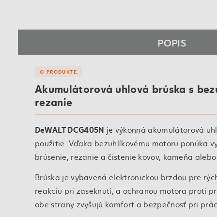
POPIS
O PRODUKTE
Akumulátorová uhlová brúska s bez
rezanie
DeWALT DCG405N
je výkonná akumulátorová uhl
použitie. Vďaka bezuhlíkovému motoru ponúka vyš
brúsenie, rezanie a čistenie kovov, kameňa alebo
Brúska je vybavená elektronickou brzdou pre rých
reakciu pri zaseknutí, a ochranou motora proti
obe strany zvyšujú komfort a bezpečnosť pri prác