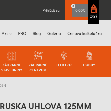
0
Prihlásiť sa
0,00€
spoznaj
ASAS
Akcie
PRO
Blog
Galéria
Cenová kalkulačka
ZÁHRADNÉ
ZÁHRADNÉ
ELEKTRO
HOBBY
STAVEBNINY
CENTRUM
405N
BRUSKA UHLOVA 125MM