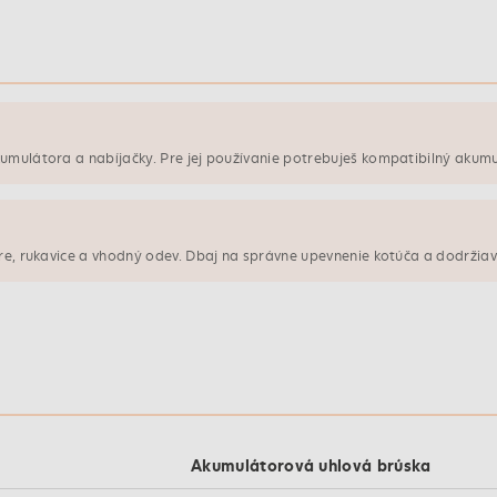
kumulátora a nabíjačky. Pre jej používanie potrebuješ kompatibilný akum
are, rukavice a vhodný odev. Dbaj na správne upevnenie kotúča a dodržia
Akumulátorová uhlová brúska