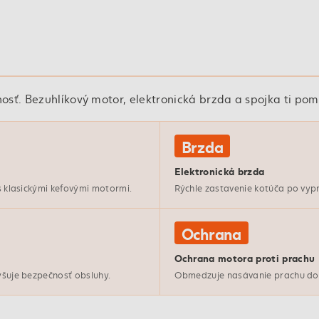
sť. Bezuhlíkový motor, elektronická brzda a spojka ti pom
Brzda
Elektronická brzda
 s klasickými kefovými motormi.
Rýchle zastavenie kotúča po vypnu
Ochrana
Ochrana motora proti prachu
yšuje bezpečnosť obsluhy.
Obmedzuje nasávanie prachu do m