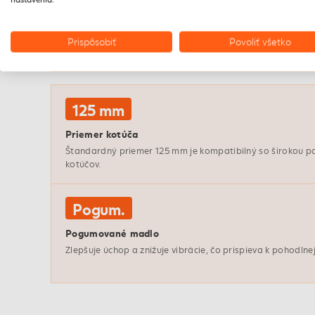
FUNKCIE
Prispôsobiť
Povoliť všetko
Funkcie, ktoré oceníš
125 mm
Priemer kotúča
Štandardný priemer 125 mm je kompatibilný so širokou p
kotúčov.
Pogum.
Pogumované madlo
Zlepšuje úchop a znižuje vibrácie, čo prispieva k pohodlnej