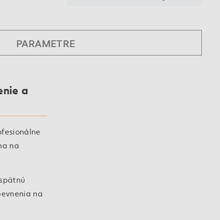
PARAMETRE
enie a
ofesionálne
na na
 spätnú
pevnenia na