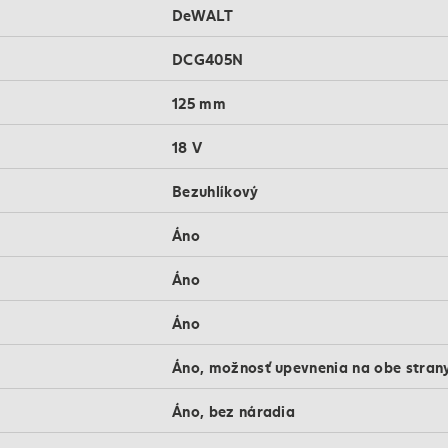
DeWALT
DCG405N
125 mm
18 V
Bezuhlíkový
Áno
Áno
Áno
Áno, možnosť upevnenia na obe stran
Áno, bez náradia