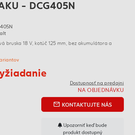
 AKU - DCG405N
405N
alt
vá bruska 18 V, kotúč 125 mm, bez akumulátora a
variantov
yžiadanie
Dostupnosť na predajni
NA OBJEDNÁVKU
KONTAKTUJTE NÁS
mail_outline
Upozorniť keď bude
produkt dostupný