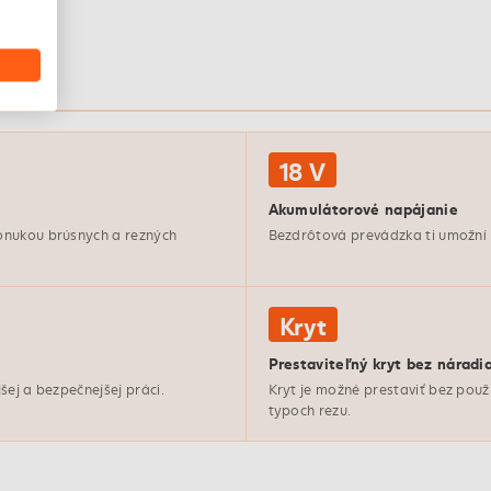
18 V
Akumulátorové napájanie
onukou brúsnych a rezných
Bezdrôtová prevádzka ti umožní pr
Kryt
Prestaviteľný kryt bez náradi
šej a bezpečnejšej práci.
Kryt je možné prestaviť bez použ
typoch rezu.