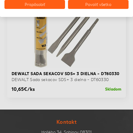
Prispôsobiť
Povoliť všetko
DEWALT SADA SEKACOV SDS+ 3 DIELNA - DT60330
DEWALT Sada sekacov SDS+ 3 dielna - DT60330
10,65€/ks
Skladom
Kontakt
Hollého 34, Sabinov 08301