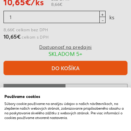
10,65€/ks
8,66€
ks
8,66€ celkom bez DPH
10,65€
celkom s DPH
Dostupnosť na predajni
SKLADOM 5+
DO KOŠÍKA
POPIS
PARAMETRE
Používame cookies
Súbory cookie používame na analýzu údajov o našich návštevníkoch, na
zlepšenie našich webových stránok, zobrazovanie prispôsobeného obsahu a
NAPOSLEDY NAVŠTÍVENÉ
na poskytovanie skvelého zážitku z webových stránok. Pre viac informácií o
cookies používame otvorené nastavenia.
DOPRAVA ZADARMO