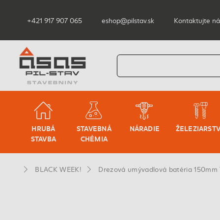
+421 917 907 065
eshop@pilstav.sk
Kontaktujte ná
HRUBÁ
STAVEBNÁ
NÁRADIE
ŽELEZIARST
STAVBA
CHÉMIA
BLACK WEEK!
Drezová umývadlová batéria 150mm 