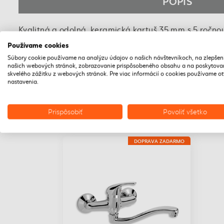
POPIS
Kvalitná a odolná, keramická kartuš 35 mm s 5 ročno
Používame cookies
Prvotriedne chrómové prevedenie.
Súbory cookie používame na analýzu údajov o našich návštevníkoch, na zlepšen
našich webových stránok, zobrazovanie prispôsobeného obsahu a na poskytova
Drezová, nástenná batéria s rozostupom 150mm a e
skvelého zážitku z webových stránok. Pre viac informácií o cookies používame o
nastavenia.
Prispôsobiť
Povoliť všetko
DOPRAVA ZADARMO