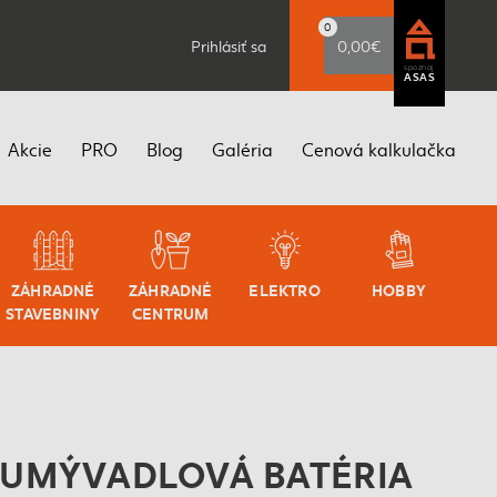
0
Prihlásiť sa
0,00€
spoznaj
ASAS
Akcie
PRO
Blog
Galéria
Cenová kalkulačka
ZÁHRADNÉ
ZÁHRADNÉ
ELEKTRO
HOBBY
STAVEBNINY
CENTRUM
 UMÝVADLOVÁ BATÉRIA