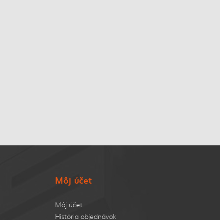
Môj účet
Môj účet
História objednávok