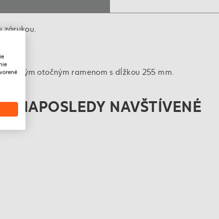
u zárukou.
ie
nie
legantným otočným ramenom s dĺžkou 255 mm.
tvorené
NAPOSLEDY NAVŠTÍVENÉ