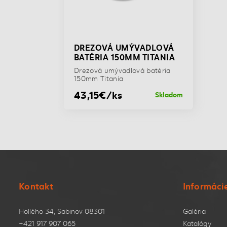
DREZOVÁ UMÝVADLOVÁ
BATÉRIA 150MM TITANIA
Drezová umývadlová batéria
150mm Titania
43,15€/ks
Skladom
Kontakt
Informáci
Hollého 34, Sabinov 08301
Galéria
+421 917 907 065
Katalógy