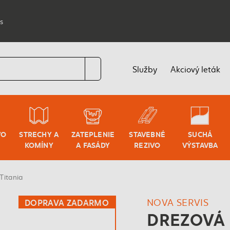
s
Služby
Akciový leták
VO
STRECHY A
ZATEPLENIE
STAVEBNÉ
SUCHÁ
KOMÍNY
A FASÁDY
REZIVO
VÝSTAVBA
Titania
NOVA SERVIS
DOPRAVA ZADARMO
DREZOVÁ