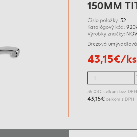
150MM TI
Číslo položky:
32
Katalógový kód:
920
Výrobky značky:
NOV
Drezová umývadlová 
43,15€/ks
35,08€ celkom bez DPH
43,15€
celkom s DPH