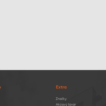
e
Extra
Značky
Akciový tovar