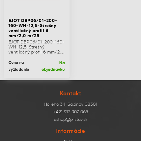
EJOT DBP06/01-200-
160-WN-12,5-Strešný
ventilačný profil 6
mm/2,0 m/25
EJOT DBP06/01-200-160-
WN-12,5-Strešný
ventilačný profil 6 mm/2,0
m/25
Na
Cena na
objednávku
vyžiadanie
Kontakt
Hollého 34, Sabinov 08301
+421 917 907 065
eshop@pilstav.sk
Informácie