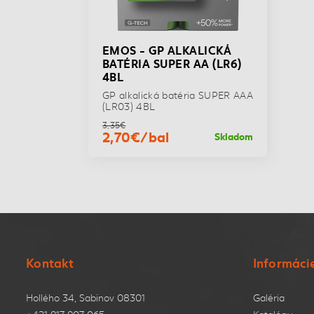
EMOS - GP ALKALICKÁ
BATÉRIA SUPER AA (LR6)
4BL
GP alkalická batéria SUPER AAA
(LR03) 4BL
3,35€
2,70€/bal
Skladom
Kontakt
Informáci
Hollého 34, Sabinov 08301
Galéria