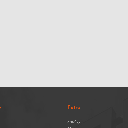
e
Extra
Značky