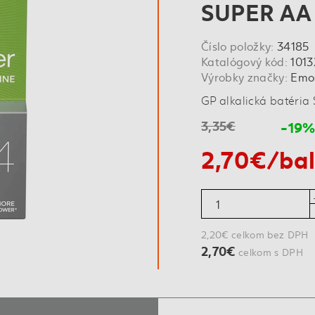
SUPER AA 
Číslo položky:
34185
Katalógový kód:
101
Výrobky značky:
Emo
GP alkalická batéri
3,35€
-19
2,70€/ba
2,20€ celkom bez DPH
2,70€
celkom s DPH