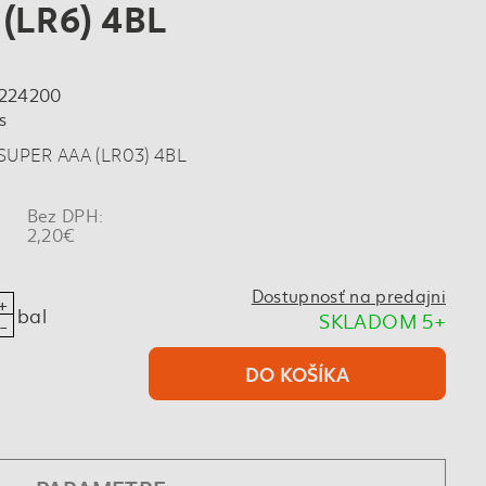
(LR6) 4BL
3224200
s
a SUPER AAA (LR03) 4BL
%
Bez DPH:
l
2,20€
Dostupnosť na predajni
bal
SKLADOM 5+
DO KOŠÍKA