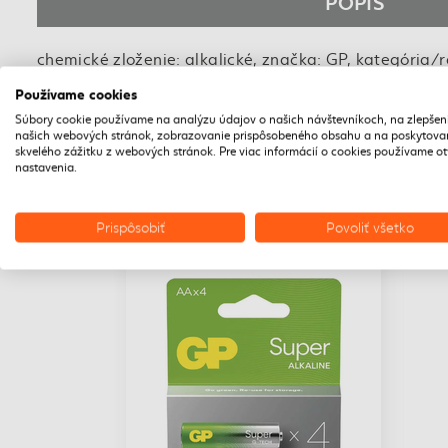
POPIS
chemické zloženie: alkalické, značka: GP, kategória/r
nabíjania: nie,
Používame cookies
rozmer: 10,5 × 44,5 mm, hmotnosť: 11,4 g, prevádzková
Súbory cookie používame na analýzu údajov o našich návštevníkoch, na zlepšen
blister, záručná doba: 2 roky
našich webových stránok, zobrazovanie prispôsobeného obsahu a na poskytova
skvelého zážitku z webových stránok. Pre viac informácií o cookies používame o
nastavenia.
Prispôsobiť
Povoliť všetko
DOPRAVA ZADARMO