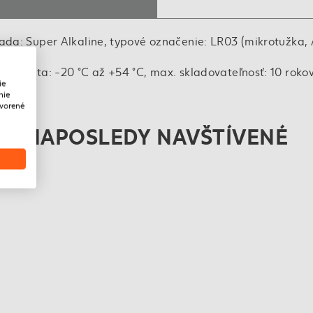
ada: Super Alkaline, typové označenie: LR03 (mikrotužka, 
 teplota: -20 °C až +54 °C, max. skladovateľnosť: 10 rokov
ie
nie
tvorené
NAPOSLEDY NAVŠTÍVENÉ