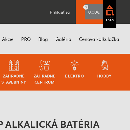
0
Prihlásiť sa
0,00€
spoznaj
ASAS
Akcie
PRO
Blog
Galéria
Cenová kalkulačka
ZÁHRADNÉ
ZÁHRADNÉ
ELEKTRO
HOBBY
STAVEBNINY
CENTRUM
P ALKALICKÁ BATÉRIA