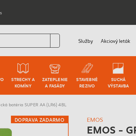
s
Služby
Akciový leták
VO
STRECHY A
ZATEPLENIE
STAVEBNÉ
SUCHÁ
KOMÍNY
A FASÁDY
REZIVO
VÝSTAVBA
ická batéria SUPER AA (LR6) 4BL
EMOS
DOPRAVA ZADARMO
EMOS - G