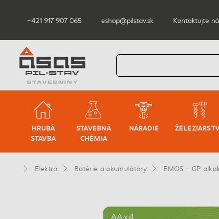
+421 917 907 065
eshop@pilstav.sk
Kontaktujte ná
HRUBÁ
STAVEBNÁ
NÁRADIE
ŽELEZIARST
STAVBA
CHÉMIA
Elektro
Batérie a akumulátory
EMOS - GP alkal