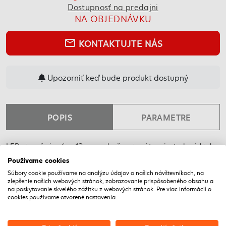
Dostupnosť na predajni
NA OBJEDNÁVKU
KONTAKTUJTE NÁS
mail_outline
Upozorniť keď bude produkt dostupný
POPIS
PARAMETRE
LED vianočná reťaz, 12 m, vonkajšia aj vnútorná, studená biela,
časovač
Používame cookies
Súbory cookie používame na analýzu údajov o našich návštevníkoch, na
NAPOSLEDY NAVŠTÍVENÉ
zlepšenie našich webových stránok, zobrazovanie prispôsobeného obsahu a
na poskytovanie skvelého zážitku z webových stránok. Pre viac informácií o
cookies používame otvorené nastavenia.
DOPRAVA ZADARMO