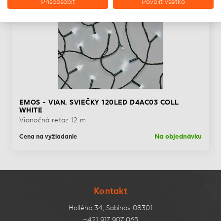
Prispôsobiť
Povoliť všetko
EMOS - VIAN. SVIEČKY 120LED D4AC03 COLL
WHITE
Vianočná reťaz 12 m
Na objednávku
Cena na vyžiadanie
Kontakt
Hollého 34, Sabinov 08301
+421 917 907 065