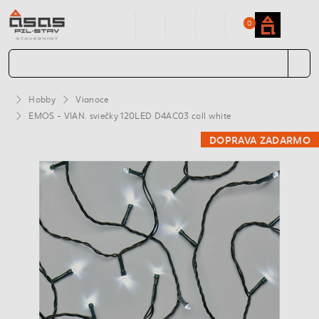
0
Hobby
Vianoce
EMOS - VIAN. sviečky 120LED D4AC03 coll white
DOPRAVA ZADARMO