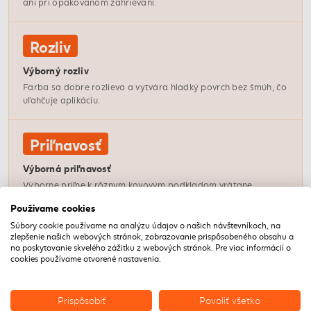
ani pri opakovanom zahrievaní.
Rozliv
Výborný rozliv
Farba sa dobre rozlieva a vytvára hladký povrch bez šmúh, čo
uľahčuje aplikáciu.
Priľnavosť
Výborná priľnavosť
Výborne priľne k rôznym kovovým podkladom vrátane
pozinkovaného plechu, hliníka a medi.
Používame cookies
Súbory cookie používame na analýzu údajov o našich návštevníkoch, na
zlepšenie našich webových stránok, zobrazovanie prispôsobeného obsahu a
Dekor
na poskytovanie skvelého zážitku z webových stránok. Pre viac informácií o
cookies používame otvorené nastavenia.
Atraktívny vzhľad
Povrch je estetický a dekoratívny, vhodný aj na viditeľné
miesta v interiéri.
Prispôsobiť
Povoliť všetko