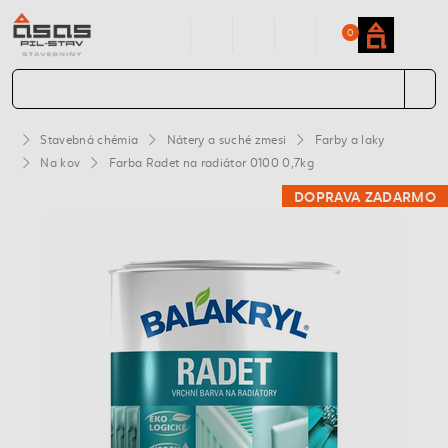
0
Stavebná chémia
Nátery a suché zmesi
Farby a laky
Na kov
Farba Radet na radiátor 0100 0,7kg
DOPRAVA ZADARMO