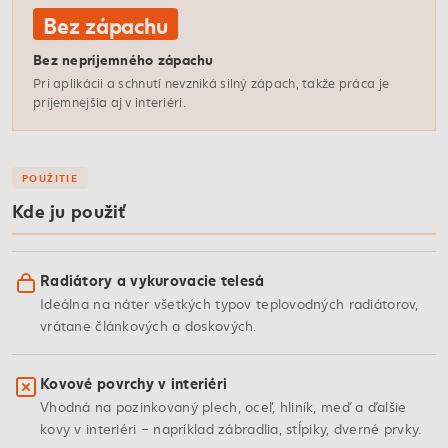
Bez zápachu
Bez nepríjemného zápachu
Pri aplikácii a schnutí nevzniká silný zápach, takže práca je
príjemnejšia aj v interiéri.
POUŽITIE
Kde ju použiť
Radiátory a vykurovacie telesá
Ideálna na náter všetkých typov teplovodných radiátorov,
vrátane článkových a doskových.
Kovové povrchy v interiéri
Vhodná na pozinkovaný plech, oceľ, hliník, meď a ďalšie
kovy v interiéri – napríklad zábradlia, stĺpiky, dverné prvky.