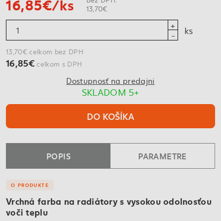
16,85€/ks
13,70€
ks
13,70€ celkom bez DPH
16,85€
celkom s DPH
Dostupnosť na predajni
SKLADOM 5+
DO KOŠÍKA
POPIS
PARAMETRE
O PRODUKTE
Vrchná farba na radiátory s vysokou odolnosťou
voči teplu