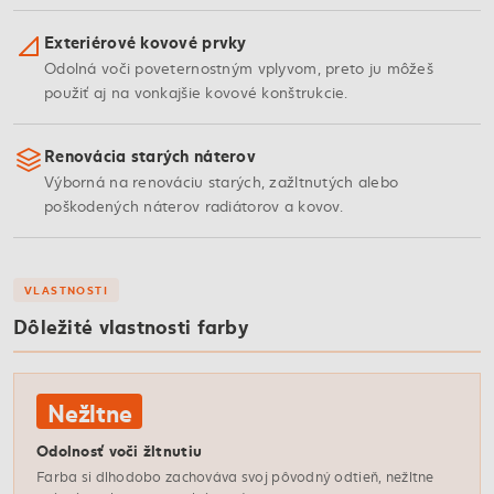
Exteriérové kovové prvky
Odolná voči poveternostným vplyvom, preto ju môžeš
použiť aj na vonkajšie kovové konštrukcie.
Renovácia starých náterov
Výborná na renováciu starých, zažltnutých alebo
poškodených náterov radiátorov a kovov.
VLASTNOSTI
Dôležité vlastnosti farby
Nežltne
Odolnosť voči žltnutiu
Farba si dlhodobo zachováva svoj pôvodný odtieň, nežltne