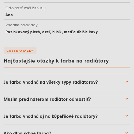
Odolnosť voči žltnutiu
Áno
Vhodné podklady
Pozinkovaný plech, oceľ, hliník, meď a ďalšie kovy
ČASTÉ OTÁZKY
Najčastejšie otázky k farbe na radiátory
Je farba vhodná na všetky typy radiátorov?
Musím pred náterom radiátor odmastiť?
Je farba vhodná aj na kúpeľňové radiátory?
Ako dlho schne farba?