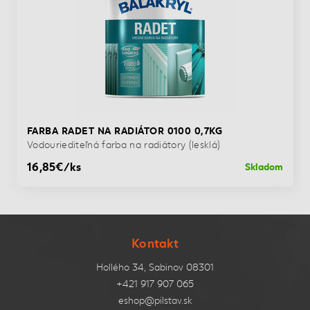
FARBA RADET NA RADIÁTOR 0100 0,7KG
Vodouriediteľná farba na radiátory (lesklá)
16,85€/ks
Skladom
Kontakt
Hollého 34, Sabinov 08301
+421 917 907 065
eshop@pilstav.sk