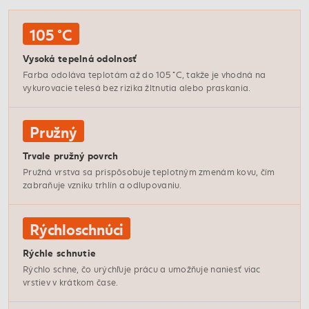
105 °C
Vysoká tepelná odolnosť
Farba odoláva teplotám až do 105 °C, takže je vhodná na
vykurovacie telesá bez rizika žltnutia alebo praskania.
Pružný
Trvale pružný povrch
Pružná vrstva sa prispôsobuje teplotným zmenám kovu, čím
zabraňuje vzniku trhlín a odlupovaniu.
Rýchloschnúci
Rýchle schnutie
Rýchlo schne, čo urýchľuje prácu a umožňuje naniesť viac
vrstiev v krátkom čase.