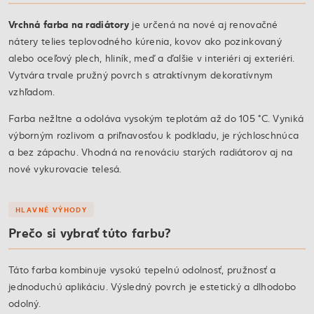
Vrchná farba na radiátory
je určená na nové aj renovačné
nátery telies teplovodného kúrenia, kovov ako pozinkovaný
alebo oceľový plech, hliník, meď a ďalšie v interiéri aj exteriéri.
Vytvára trvale pružný povrch s atraktívnym dekoratívnym
vzhľadom.
Farba nežltne a odoláva vysokým teplotám až do 105 °C. Vyniká
výborným rozlivom a priľnavosťou k podkladu, je rýchloschnúca
a bez zápachu. Vhodná na renováciu starých radiátorov aj na
nové vykurovacie telesá.
HLAVNÉ VÝHODY
Prečo si vybrať túto farbu?
Táto farba kombinuje vysokú tepelnú odolnosť, pružnosť a
jednoduchú aplikáciu. Výsledný povrch je estetický a dlhodobo
odolný.