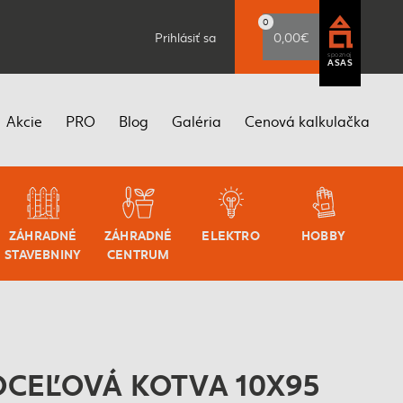
0
Prihlásiť sa
0,00€
spoznaj
ASAS
Akcie
PRO
Blog
Galéria
Cenová kalkulačka
ZÁHRADNÉ
ZÁHRADNÉ
ELEKTRO
HOBBY
STAVEBNINY
CENTRUM
OCEĽOVÁ KOTVA 10X95