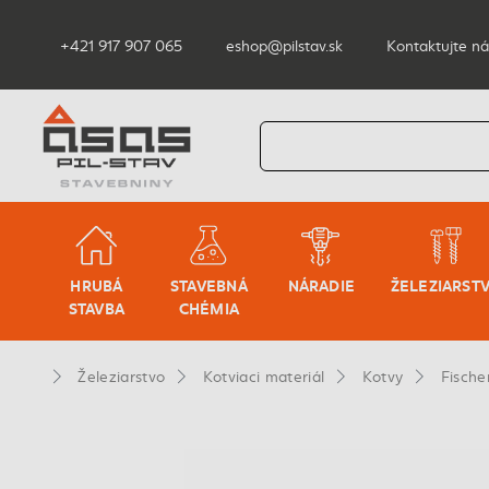
+421 917 907 065
eshop@pilstav.sk
Kontaktujte ná
HRUBÁ
STAVEBNÁ
NÁRADIE
ŽELEZIARST
STAVBA
CHÉMIA
Železiarstvo
Kotviaci materiál
Kotvy
Fische