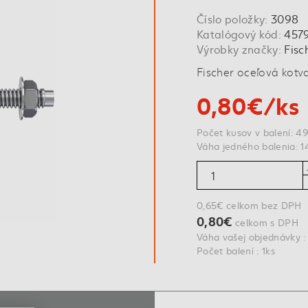
Číslo položky:
3098
Katalógový kód:
457
Výrobky značky:
Fisc
Fischer oceľová kotv
0,80€/ks
Počet kusov v balení: 4
Váha jedného balenia: 1
0,65€ celkom bez DPH
0,80€
celkom s DPH
Váha vašej objednávky :
Počet balení : 1ks