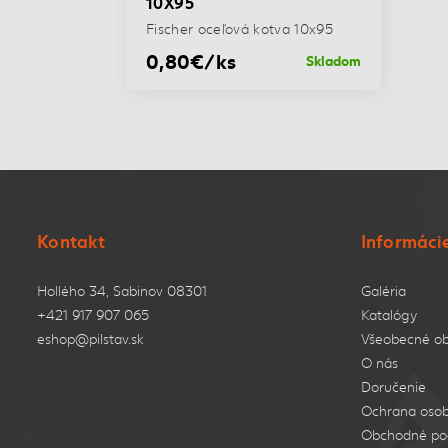
10X95
Fischer oceľová kotva 10x95
0,80€/ks
Skladom
Kontakt
Informáci
Hollého 34, Sabinov 08301
Galéria
+421 917 907 065
Katalógy
eshop@pilstav.sk
Všeobecné o
O nás
Doručenie
Ochrana osob
Obchodné po