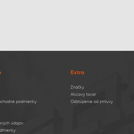
e
Extra
Značky
Akciový tovar
bchodné podmienky
Odstúpenie od zmluvy
ných údajov
dmienky