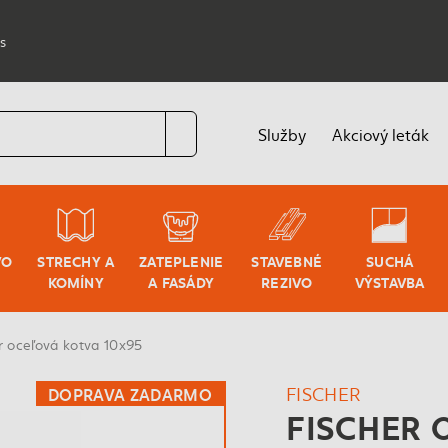
s
Služby
Akciový leták
VO
STRECHY A
ZATEPLENIE
STAVEBNÉ
SUCHÁ
KOMÍNY
A FASÁDY
REZIVO
VÝSTAVBA
r oceľová kotva 10x95
FISCHER
DOPRAVA ZADARMO
FISCHER 