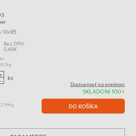
93
her
a 10x95
Bez DPH:
0,65€
9ks
49.7kg
ks
Dostupnosť na predajni
SKLADOM 100+
 2.99kg
DO KOŠÍKA