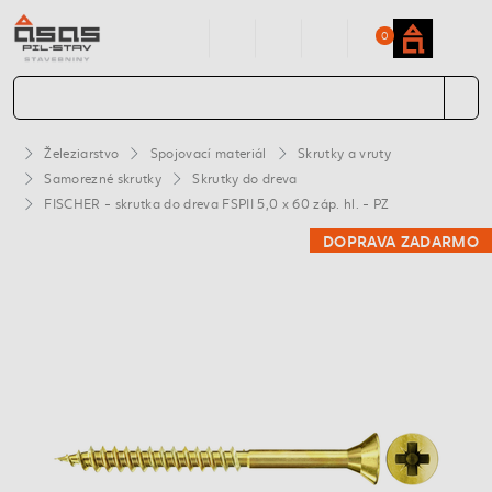
0
Železiarstvo
Spojovací materiál
Skrutky a vruty
Samorezné skrutky
Skrutky do dreva
FISCHER - skrutka do dreva FSPII 5,0 x 60 záp. hl. - PZ
DOPRAVA ZADARMO