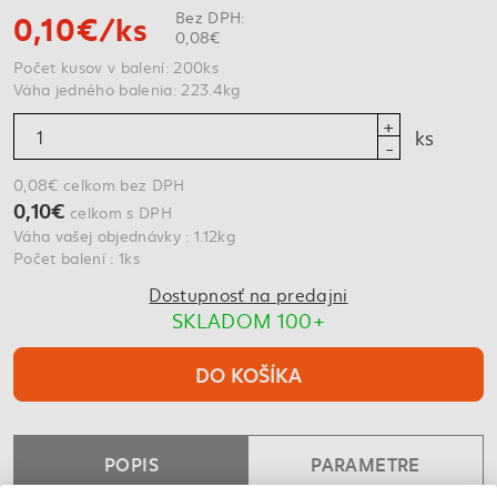
0,10€/ks
Bez DPH:
0,08€
Počet kusov v balení: 200ks
Váha jedného balenia: 223.4kg
ks
0,08€ celkom bez DPH
0,10€
celkom s DPH
Váha vašej objednávky : 1.12kg
Počet balení : 1ks
Dostupnosť na predajni
SKLADOM 100+
DO KOŠÍKA
POPIS
PARAMETRE