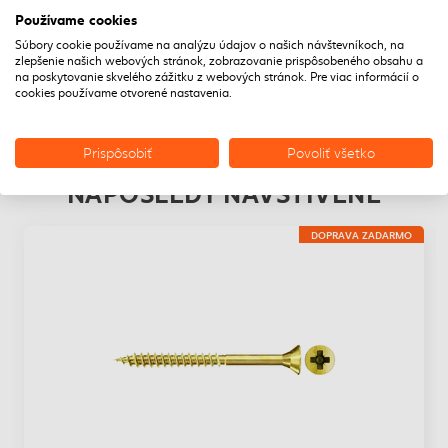
Používame cookies
fischer FSP II CZP YC je skrutka z žltého zinku do dreva so
Súbory cookie používame na analýzu údajov o našich návštevníkoch, na
zapustenou hlavou, drážkou PZ a čiastočným závitom.
zlepšenie našich webových stránok, zobrazovanie prispôsobeného obsahu a
Nákladovo efektívna skrutka do dreva je vhodná na prácu v
na poskytovanie skvelého zážitku z webových stránok. Pre viac informácií o
mnohých typoch dreva. Zápustná hlava s drážkou PZ umožňuje
cookies používame otvorené nastavenia.
jednoduché a bezpečné nastavenie nástroja. Čiastočný závit
umožňuje pevnú fixáciu drevených prvkov navzájom. Zhoda CE
zaručuje zvýšenú bezpečnosť.
Prispôsobiť
Povoliť všetko
NAPOSLEDY NAVŠTÍVENÉ
DOPRAVA ZADARMO