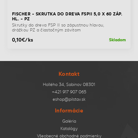
FISCHER - SKRUTKA DO DREVA FSPII 5,0 X 60 ZÁP.
HL. - PZ
Skrutky do dreva FSP II so zápustnou hlavou,
drážkou PZ a čiastočným závitom
0,10€/ks
Skladom
Kontakt
Hollého 34, Sabinov 08301
+421 917 907 065
eshop@pilstav.sk
Informácie
Galéria
Katalógy
Všeobecné obchodné podmienky