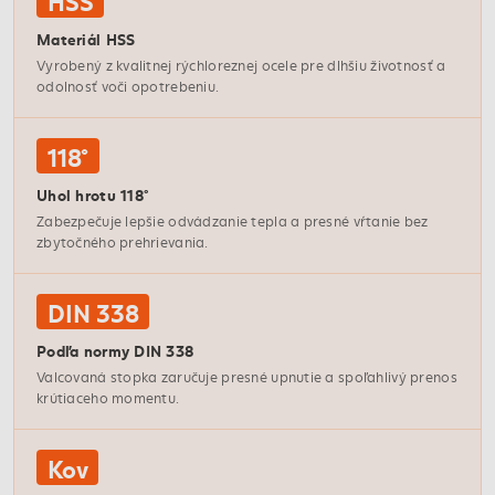
HSS
Materiál HSS
Vyrobený z kvalitnej rýchloreznej ocele pre dlhšiu životnosť a
odolnosť voči opotrebeniu.
118°
Uhol hrotu 118°
Zabezpečuje lepšie odvádzanie tepla a presné vŕtanie bez
zbytočného prehrievania.
DIN 338
Podľa normy DIN 338
Valcovaná stopka zaručuje presné upnutie a spoľahlivý prenos
krútiaceho momentu.
Kov