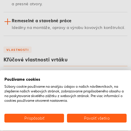
a presné otvory.
Remeselné a stavebné práce
Ideálny na montáže, opravy a výrobu kovových konštrukcií.
VLASTNOSTI
Kľúčové vlastnosti vrtáku
Používame cookies
Materiál
Súbory cookie používame na analýzu údajov o našich návštevníkoch, na
zlepšenie našich webových stránok, zobrazovanie prispôsobeného obsahu a
Oceľ HSS
na poskytovanie skvelého zážitku z webových stránok. Pre viac informácií o
Rýchlorezná oceľ zaručuje vysokú odolnosť a dlhú životnosť.
cookies používame otvorené nastavenia.
Stopka
Prispôsobiť
Povoliť všetko
Valcovaná stopka