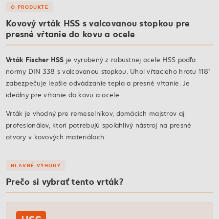
O PRODUKTE
Kovový vrták HSS s valcovanou stopkou pre
presné vŕtanie do kovu a ocele
Vrták Fischer HSS
je vyrobený z robustnej ocele HSS podľa
normy DIN 338 s valcovanou stopkou. Uhol vŕtacieho hrotu 118°
zabezpečuje lepšie odvádzanie tepla a presné vŕtanie. Je
ideálny pre vŕtanie do kovu a ocele.
Vrták je vhodný pre remeselníkov, domácich majstrov aj
profesionálov, ktorí potrebujú spoľahlivý nástroj na presné
otvory v kovových materiáloch.
HLAVNÉ VÝHODY
Prečo si vybrať tento vrták?