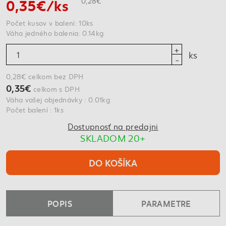
0,35€/ks
0,28€
Počet kusov v balení: 10ks
Váha jedného balenia: 0.14kg
ks
0,28€ celkom bez DPH
0,35€
celkom s DPH
Váha vašej objednávky : 0.01kg
Počet balení : 1ks
Dostupnosť na predajni
SKLADOM 20+
DO KOŠÍKA
POPIS
PARAMETRE