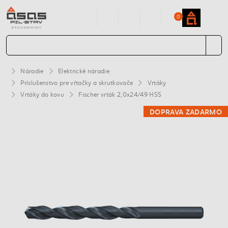
0
Náradie
Elektrické náradie
Príslušenstvo pre vŕtačky a skrutkovače
Vrtáky
Vrtáky do kovu
Fischer vrták 2,0x24/49 HSS
DOPRAVA ZADARMO