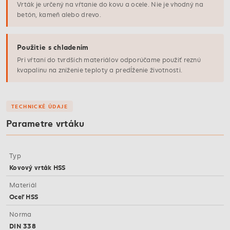
Vrták je určený na vŕtanie do kovu a ocele. Nie je vhodný na
betón, kameň alebo drevo.
Použitie s chladením
Pri vŕtaní do tvrdších materiálov odporúčame použiť reznú
kvapalinu na zníženie teploty a predĺženie životnosti.
TECHNICKÉ ÚDAJE
Parametre vrtáku
Typ
Kovový vrták HSS
Materiál
Oceľ HSS
Norma
DIN 338