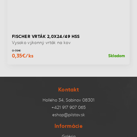
FISCHER VRTÁK 2,0X24/49 HSS
Vysoko výkonný vrták na kov
0,39€
0,35€/ks
Skladom
Kontakt
Hollého 34, Sabinov 08301
+421 917 907 065
eshop@pilstav.sk
Informácie
Galéria