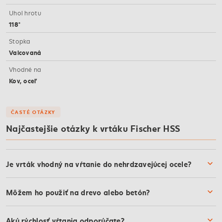
Uhol hrotu
118°
Stopka
Valcovaná
Vhodné na
Kov, oceľ
ČASTÉ OTÁZKY
Najčastejšie otázky k vrtáku Fischer HSS
Je vrták vhodný na vŕtanie do nehrdzavejúcej ocele?
Môžem ho použiť na drevo alebo betón?
Akú rýchlosť vŕtania odporúčate?