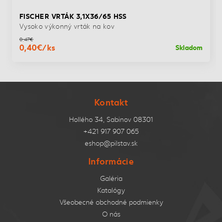
FISCHER VRTÁK 3,1X36/65 HSS
Vysoko výkonný vrták na kov
0,47€
0,40€/ks
Skladom
Kontakt
Hollého 34, Sabinov 08301
+421 917 907 065
eshop@pilstav.sk
Informácie
Galéria
Katalógy
Všeobecné obchodné podmienky
O nás