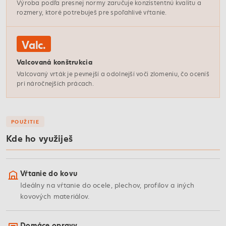
Výroba podľa presnej normy zaručuje konzistentnú kvalitu a
rozmery, ktoré potrebuješ pre spoľahlivé vŕtanie.
Valc.
Valcovaná konštrukcia
Valcovaný vrták je pevnejší a odolnejší voči zlomeniu, čo oceníš
pri náročnejších prácach.
POUŽITIE
Kde ho využiješ
Vŕtanie do kovu
Ideálny na vŕtanie do ocele, plechov, profilov a iných
kovových materiálov.
Domáce opravy