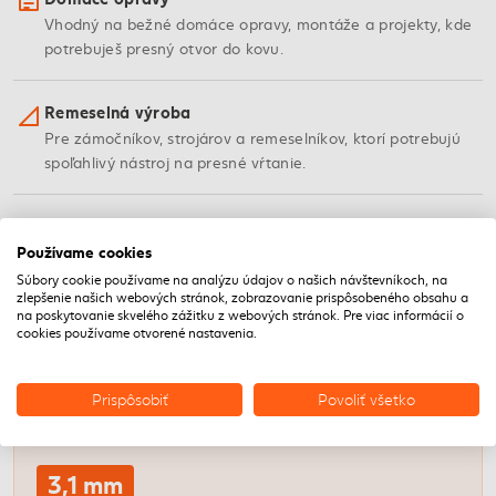
Vhodný na bežné domáce opravy, montáže a projekty, kde
potrebuješ presný otvor do kovu.
Remeselná výroba
Pre zámočníkov, strojárov a remeselníkov, ktorí potrebujú
spoľahlivý nástroj na presné vŕtanie.
Profesionálne použitie
Používame cookies
Vhodný pre profesionálov v stavebníctve, priemysle a
údržbe, ktorí vyžadujú vysokú kvalitu a presnosť.
Súbory cookie používame na analýzu údajov o našich návštevníkoch, na
zlepšenie našich webových stránok, zobrazovanie prispôsobeného obsahu a
na poskytovanie skvelého zážitku z webových stránok. Pre viac informácií o
cookies používame otvorené nastavenia.
VLASTNOSTI
Vlastnosti vrtáku fischer HSS
Prispôsobiť
Povoliť všetko
3,1 mm