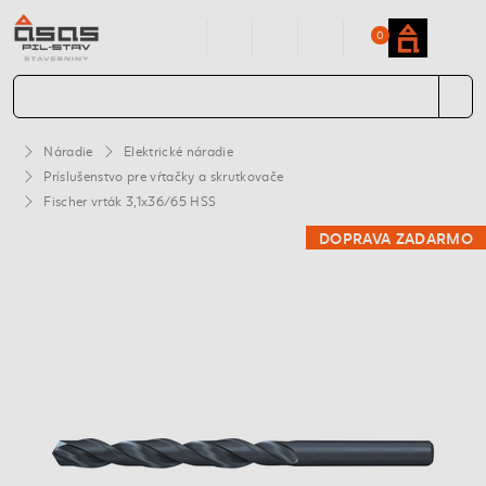
0
Náradie
Elektrické náradie
Príslušenstvo pre vŕtačky a skrutkovače
Fischer vrták 3,1x36/65 HSS
DOPRAVA ZADARMO