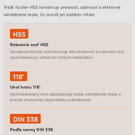
Vrták fischer HSS kombinuje presnosť, odolnosť a efektívne
odvádzanie tepla, čo oceníš pri každom vŕtaní.
HSS
Robustná oceľ HSS
Vysokorýchlostná oceľ zaručuje dlhú životnosť a odolnosť voči
opotrebeniu pri vŕtaní do tvrdých materiálov.
118°
Uhol hrotu 118°
Optimalizovaný uhol zabezpečuje lepšie odvádzanie tepla a
presné vŕtanie bez zbytočného prehrievania.
DIN 338
Podľa normy DIN 338