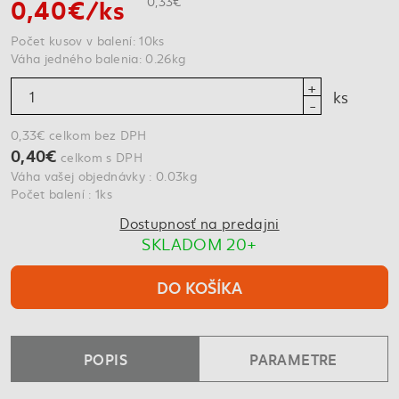
0,40€/ks
0,33€
Počet kusov v balení: 10ks
Váha jedného balenia: 0.26kg
ks
0,33€ celkom bez DPH
0,40€
celkom s DPH
Váha vašej objednávky : 0.03kg
Počet balení : 1ks
Dostupnosť na predajni
SKLADOM 20+
DO KOŠÍKA
POPIS
PARAMETRE