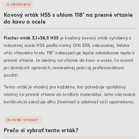
O PRODUKTE
Kovový vrták HSS s uhlom 118° na presné vŕtanie
do kovu a ocele
Fischer vrták 3,1×36,5 HSS
je kvalitný kovový vrták vyrobený z
robustnej ocele HSS podľa normy DIN 338, valcovanej. Vďaka
uhlu vŕtacieho hrotu 118° zabezpečuje lepšie odvádzanie tepla a
presné vŕtanie. Je ideálny na vŕtanie do kovu a ocele, čo oceníš
pri domácich opravách, remeselnej práci aj profesionálnom
použití.
Tento vrták je vhodný pre každého, kto potrebuje spoľahlivý
nástroj na presné vŕtanie do tvrdších materiálov. Jeho valcovaná
konštrukcia zaručuje dlhú životnosť a odolnosť voči opotrebeniu.
HLAVNÉ VÝHODY
Prečo si vybrať tento vrták?