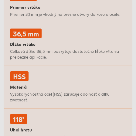
Priemer vrtáku
Priemer 3,1 mm je vhodný na presné otvory do kovu a ocele.
36,5 mm
Dĺžka vrtáku
Celková dĺžka 36,5 mm poskytuje dostatočnú hĺbku vŕtania
pre bežné aplikácie.
HSS
Materiál
Vysokorýchlostná oceľ (HSS) zaručuje odolnosť a dlhú
životnosť.
118°
Uhol hrotu