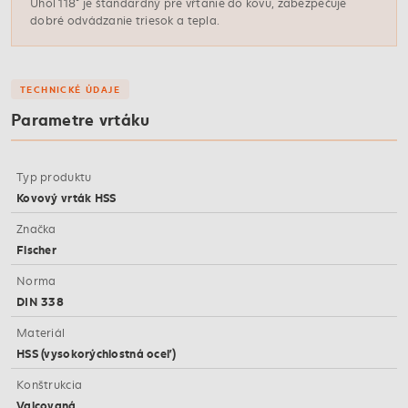
Uhol 118° je štandardný pre vŕtanie do kovu, zabezpečuje
dobré odvádzanie triesok a tepla.
TECHNICKÉ ÚDAJE
Parametre vrtáku
Typ produktu
Kovový vrták HSS
Značka
Fischer
Norma
DIN 338
Materiál
HSS (vysokorýchlostná oceľ)
Konštrukcia
Valcovaná