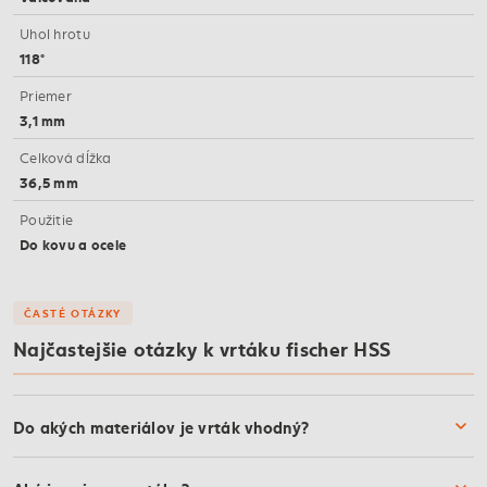
Uhol hrotu
118°
Priemer
3,1 mm
Celková dĺžka
36,5 mm
Použitie
Do kovu a ocele
ČASTÉ OTÁZKY
Najčastejšie otázky k vrtáku fischer HSS
Do akých materiálov je vrták vhodný?