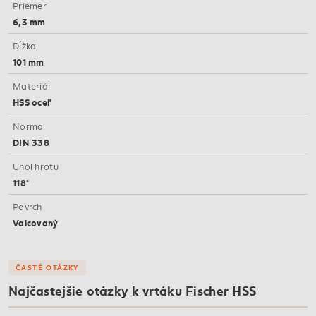
Priemer
6,3 mm
Dĺžka
101 mm
Materiál
HSS oceľ
Norma
DIN 338
Uhol hrotu
118°
Povrch
Valcovaný
ČASTÉ OTÁZKY
Najčastejšie otázky k vrtáku Fischer HSS