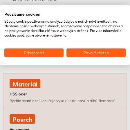
Používame cookies
Profesionálne použitie
Súbory cookie používame na analýzu údajov o našich návštevníkoch, na
Vhodný pre remeselníkov a priemyselné dielne, kde sa
zlepšenie našich webových stránok, zobrazovanie prispôsobeného obsahu a
vyžaduje presné a spoľahlivé vŕtanie.
na poskytovanie skvelého zážitku z webových stránok. Pre viac informácií o
cookies používame otvorené nastavenia.
VLASTNOSTI
Prispôsobiť
Povoliť všetko
Technické vlastnosti vrtáka
Materiál
HSS oceľ
Rýchlorezná oceľ zaručuje vysokú odolnosť a dlhú životnosť.
Povrch
Valcovaný