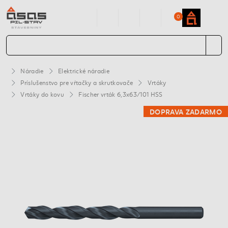
0
Náradie
Elektrické náradie
Príslušenstvo pre vŕtačky a skrutkovače
Vrtáky
Vrtáky do kovu
Fischer vrták 6,3x63/101 HSS
DOPRAVA ZADARMO