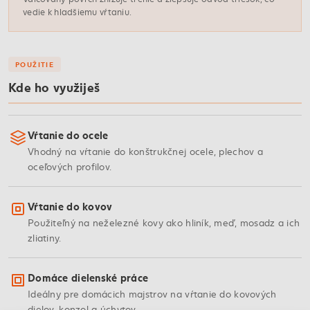
vedie k hladšiemu vŕtaniu.
POUŽITIE
Kde ho využiješ
Vŕtanie do ocele
Vhodný na vŕtanie do konštrukčnej ocele, plechov a
oceľových profilov.
Vŕtanie do kovov
Použiteľný na neželezné kovy ako hliník, meď, mosadz a ich
zliatiny.
Domáce dielenské práce
Ideálny pre domácich majstrov na vŕtanie do kovových
dielov, konzol a úchytov.