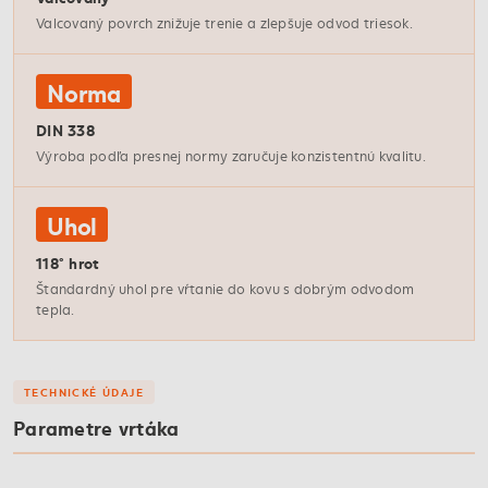
Valcovaný povrch znižuje trenie a zlepšuje odvod triesok.
Norma
DIN 338
Výroba podľa presnej normy zaručuje konzistentnú kvalitu.
Uhol
118° hrot
Štandardný uhol pre vŕtanie do kovu s dobrým odvodom
tepla.
TECHNICKÉ ÚDAJE
Parametre vrtáka