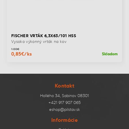
FISCHER VRTÁK 6,3X63/101 HSS
Vysoko výkonný vrták na kov
1,00€
0,85€/ks
Skladom
Kontakt
Hollého 34, Sabinov 08301
+421 917 907 065
eshop@pilstav.sk
Informácie