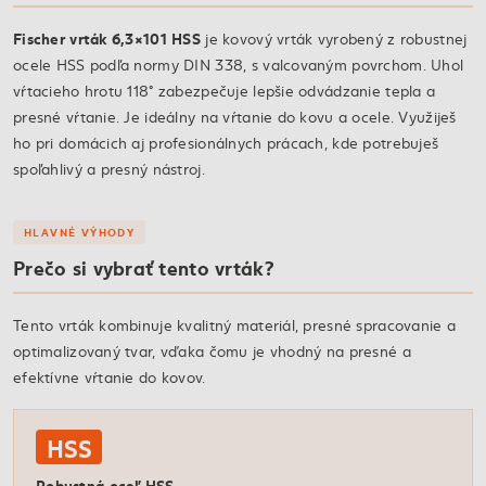
Fischer vrták 6,3×101 HSS
je kovový vrták vyrobený z robustnej
ocele HSS podľa normy DIN 338, s valcovaným povrchom. Uhol
vŕtacieho hrotu 118° zabezpečuje lepšie odvádzanie tepla a
presné vŕtanie. Je ideálny na vŕtanie do kovu a ocele. Využiješ
ho pri domácich aj profesionálnych prácach, kde potrebuješ
spoľahlivý a presný nástroj.
HLAVNÉ VÝHODY
Prečo si vybrať tento vrták?
Tento vrták kombinuje kvalitný materiál, presné spracovanie a
optimalizovaný tvar, vďaka čomu je vhodný na presné a
efektívne vŕtanie do kovov.
HSS
Robustná oceľ HSS