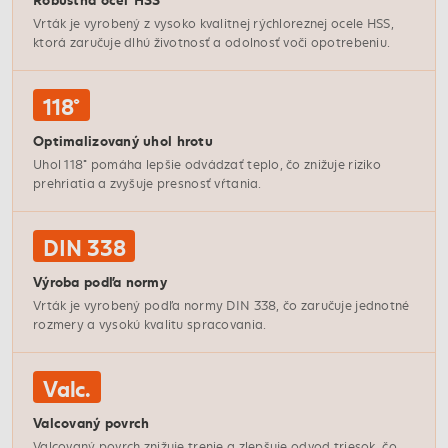
Vrták je vyrobený z vysoko kvalitnej rýchloreznej ocele HSS,
ktorá zaručuje dlhú životnosť a odolnosť voči opotrebeniu.
118°
Optimalizovaný uhol hrotu
Uhol 118° pomáha lepšie odvádzať teplo, čo znižuje riziko
prehriatia a zvyšuje presnosť vŕtania.
DIN 338
Výroba podľa normy
Vrták je vyrobený podľa normy DIN 338, čo zaručuje jednotné
rozmery a vysokú kvalitu spracovania.
Valc.
Valcovaný povrch
Valcovaný povrch znižuje trenie a zlepšuje odvod triesok, čo