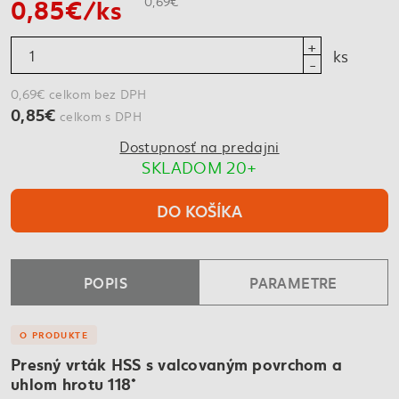
0,85€/ks
0,69€
ks
0,69€ celkom bez DPH
0,85€
celkom s DPH
Dostupnosť na predajni
SKLADOM 20+
DO KOŠÍKA
POPIS
PARAMETRE
O PRODUKTE
Presný vrták HSS s valcovaným povrchom a
uhlom hrotu 118°