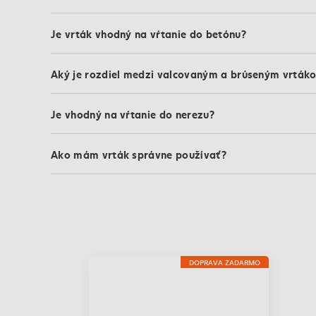
Je vrták vhodný na vŕtanie do betónu?
Aký je rozdiel medzi valcovaným a brúseným vrták
Je vhodný na vŕtanie do nerezu?
Ako mám vrták správne používať?
DOPRAVA ZADARMO