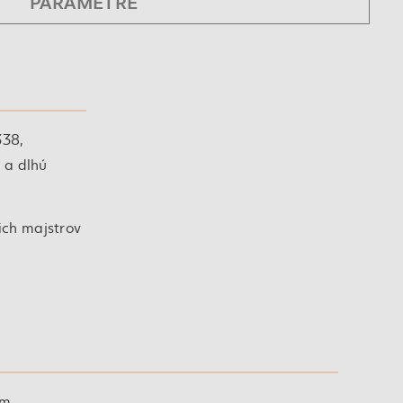
PARAMETRE
338,
 a dlhú
ich majstrov
om.