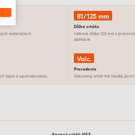
81/125 mm
Dĺžka vrtáku
vých materiáloch.
Celková dĺžka 125 mm s pracovn
aplikácie.
Valc.
Prevedenie
či teplu a opotrebovaniu.
Valcovaný vrták má hladký povrch
Kovový vrták HSS