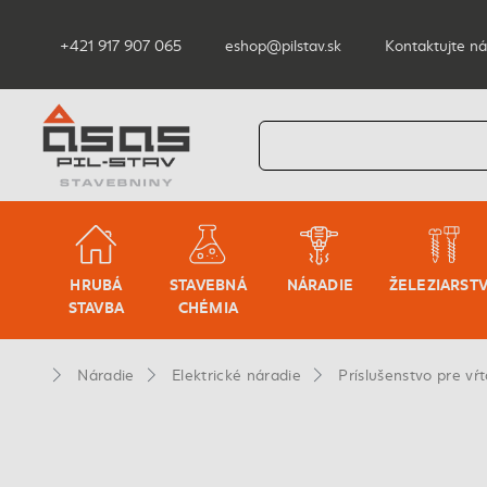
+421 917 907 065
eshop@pilstav.sk
Kontaktujte ná
HRUBÁ
STAVEBNÁ
NÁRADIE
ŽELEZIARST
STAVBA
CHÉMIA
Náradie
Elektrické náradie
Príslušenstvo pre vŕ