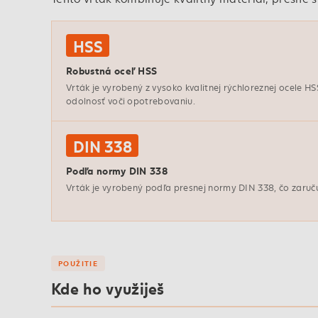
HSS
Robustná oceľ HSS
Vrták je vyrobený z vysoko kvalitnej rýchloreznej ocele HS
odolnosť voči opotrebovaniu.
DIN 338
Podľa normy DIN 338
Vrták je vyrobený podľa presnej normy DIN 338, čo zaruču
POUŽITIE
Kde ho využiješ