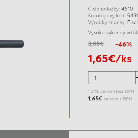
Číslo položky:
4610
Katalógový kód:
543
Výrobky značky:
Fisc
Vysoko výkonný vrták
3,08€
-46%
1,65€/ks
1,34€ celkom bez DPH
1,65€
celkom s DPH