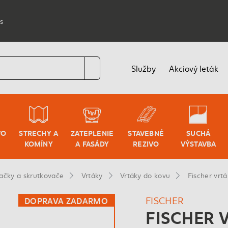
s
Služby
Akciový leták
VO
STRECHY A
ZATEPLENIE
STAVEBNÉ
SUCHÁ
KOMÍNY
A FASÁDY
REZIVO
VÝSTAVBA
tačky a skrutkovače
Vrtáky
Vrtáky do kovu
Fischer vrt
FISCHER
DOPRAVA ZADARMO
FISCHER V