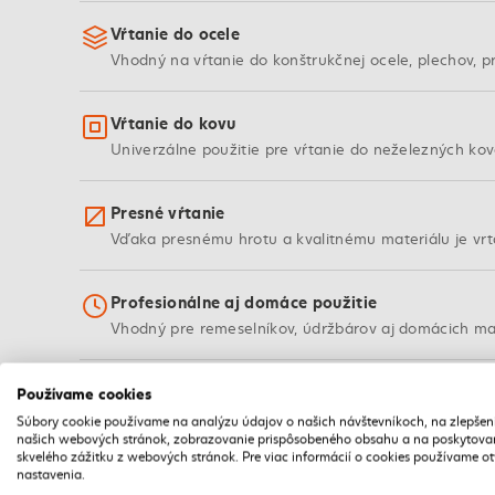
Vŕtanie do ocele
Vhodný na vŕtanie do konštrukčnej ocele, plechov, pr
Vŕtanie do kovu
Univerzálne použitie pre vŕtanie do neželezných kov
Presné vŕtanie
Vďaka presnému hrotu a kvalitnému materiálu je vrt
Profesionálne aj domáce použitie
Vhodný pre remeselníkov, údržbárov aj domácich majs
Používame cookies
Súbory cookie používame na analýzu údajov o našich návštevníkoch, na zlepšen
VLASTNOSTI
našich webových stránok, zobrazovanie prispôsobeného obsahu a na poskytova
Vlastnosti vrtáku
skvelého zážitku z webových stránok. Pre viac informácií o cookies používame o
nastavenia.