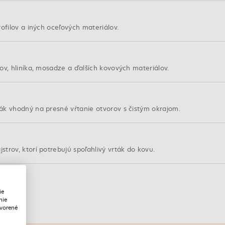
ofilov a iných oceľových materiálov.
ov, hliníka, mosadze a ďalších kovových materiálov.
ák vhodný na presné vŕtanie otvorov s čistým okrajom.
trov, ktorí potrebujú spoľahlivý vrták do kovu.
ie
nie
tvorené