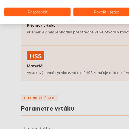
Prispôsobiť
Povoliť všetko
Ø 9,2 mm
Priemer vrtáku
Priemer 9,2 mm je vhodný pre stredne veľké otvory v kovo
HSS
Materiál
Vysokovýkonná rýchlorezná oceľ HSS zaručuje odolnosť vo
TECHNICKÉ ÚDAJE
Parametre vrtáku
Typ produktu