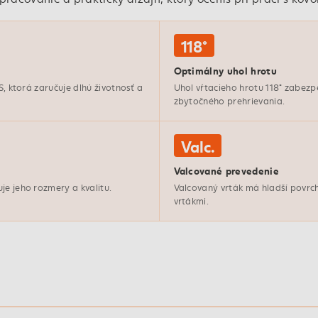
118°
Optimálny uhol hrotu
S, ktorá zaručuje dlhú životnosť a
Uhol vŕtacieho hrotu 118° zabezp
zbytočného prehrievania.
Valc.
Valcované prevedenie
je jeho rozmery a kvalitu.
Valcovaný vrták má hladší povrch
vrtákmi.