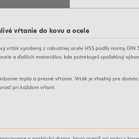
ivé vŕtanie do kovu a ocele
ový vrták vyrobený z robustnej ocele HSS podľa normy DIN 
ocele a ďalších materiálov, kde potrebuješ spoľahlivý výkon
ádzanie tepla a presné vŕtanie. Vrták je vhodný pre domác
snosť pri každom vŕtaní.
pracovanie a praktický dizajn, ktorý oceníš pri práci s kov