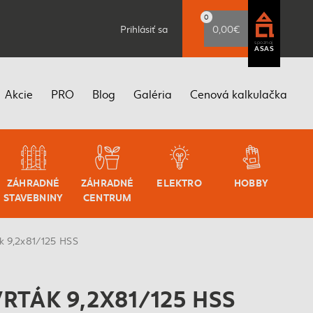
0
Prihlásiť sa
0,00€
spoznaj
ASAS
Akcie
PRO
Blog
Galéria
Cenová kalkulačka
ZÁHRADNÉ
ZÁHRADNÉ
ELEKTRO
HOBBY
STAVEBNINY
CENTRUM
ák 9,2x81/125 HSS
RTÁK 9,2X81/125 HSS