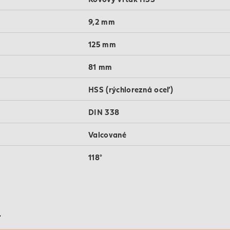
9,2 mm
125 mm
81 mm
HSS (rýchlorezná oceľ)
DIN 338
Valcované
118°
r