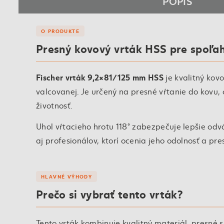
POPIS
O PRODUKTE
Presný kovový vrták HSS pre spoľahl
Fischer vrták 9,2×81/125 mm HSS
je kvalitný kov
valcovanej. Je určený na presné vŕtanie do kovu, 
životnosť.
Uhol vŕtacieho hrotu 118° zabezpečuje lepšie odv
aj profesionálov, ktorí ocenia jeho odolnosť a pre
HLAVNÉ VÝHODY
Prečo si vybrať tento vrták?
Tento vrták kombinuje kvalitný materiál, presné s