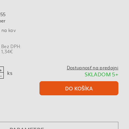
155
her
 na kov
Bez DPH:
1,34€
Dostupnosť na predajni
ks
SKLADOM 5+
DO KOŠÍKA