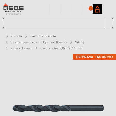
0
Náradie
Elektrické náradie
Príslušenstvo pre vŕtačky a skrutkovače
Vrtáky
Vrtáky do kovu
Fischer vrták 9,8x87/133 HSS
DOPRAVA ZADARMO