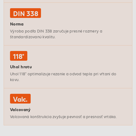
DIN 338
Norma
Výroba podľa DIN 338 zaručuje presné rozmery a
štandardizovanú kvalitu.
118°
Uhol hrotu
Uhol 118° optimalizuje rezanie a odvod tepla pri vŕtaní do
kovu.
Valc.
Valcovaný
Valcovaná konštrukcia zvyšuje pevnosť a presnosť vrtáka.