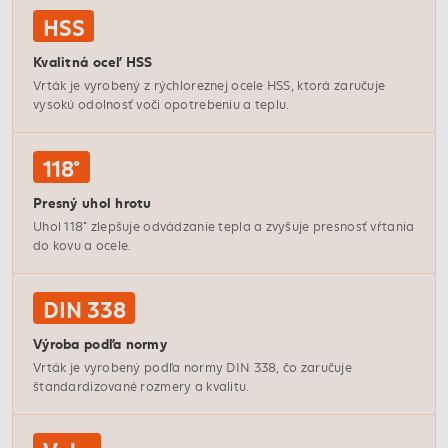
HSS
Kvalitná oceľ HSS
Vrták je vyrobený z rýchloreznej ocele HSS, ktorá zaručuje
vysokú odolnosť voči opotrebeniu a teplu.
118°
Presný uhol hrotu
Uhol 118° zlepšuje odvádzanie tepla a zvyšuje presnosť vŕtania
do kovu a ocele.
DIN 338
Výroba podľa normy
Vrták je vyrobený podľa normy DIN 338, čo zaručuje
štandardizované rozmery a kvalitu.