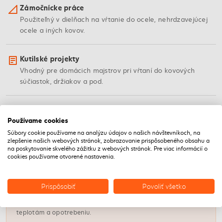
Zámočnícke práce
Použiteľný v dielňach na vŕtanie do ocele, nehrdzavejúcej
ocele a iných kovov.
Kutilské projekty
Vhodný pre domácich majstrov pri vŕtaní do kovových
súčiastok, držiakov a pod.
Používame cookies
VLASTNOSTI
Súbory cookie používame na analýzu údajov o našich návštevníkoch, na
Dôležité vlastnosti vrtáka
zlepšenie našich webových stránok, zobrazovanie prispôsobeného obsahu a
na poskytovanie skvelého zážitku z webových stránok. Pre viac informácií o
cookies používame otvorené nastavenia.
HSS
Prispôsobiť
Povoliť všetko
Materiál
Rýchlorezná oceľ HSS zaručuje odolnosť voči vysokým
teplotám a opotrebeniu.