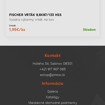
FISCHER VRTÁK 9,8X87/133 HSS
Vysoko výkonný vrták na kov
3,64€
1,95€/ks
Skladom
Kontakt
Hollého 34, Sabinov 08301
+421 917 907 065
eshop@pilstav.sk
Informácie
Galéria
Katalógy
Všeobecné obchodné podmienky