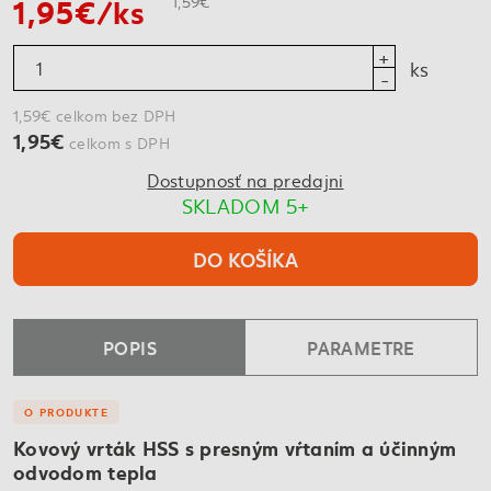
1,95€/ks
1,59€
ks
1,59€ celkom bez DPH
1,95€
celkom s DPH
Dostupnosť na predajni
SKLADOM 5+
DO KOŠÍKA
POPIS
PARAMETRE
O PRODUKTE
Kovový vrták HSS s presným vŕtaním a účinným
odvodom tepla