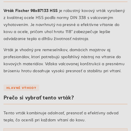
Vrták Fischer 98x87133 HSS
je robustný kovový vrták vyrobený
z kvalitnej ocele HSS podľa normy DIN 338 s valcovaným
vyhotovením. Je navrhnutý na presné a efektívne vŕtanie do
kovu a ocele, pričom uhol hrotu 118° zabezpečuje lepšie
odvádzanie tepla a dlhšiu životnosť nástroja.
Vrták je vhodný pre remeselníkov, domácich majstrov aj
profesionálov, ktorí potrebujú spoľahlivý nástroj na vŕtanie do
kovových materiálov. Vďaka valcovanej konštrukcii a presnému
brúseniu hrotu dosahuje vysokú presnosť a stabilitu pri vŕtaní.
HLAVNÉ VÝHODY
Prečo si vybrať tento vrták?
Tento vrták kombinuje odolnosť, presnosť a efektívny odvod
tepla, čo oceníš pri každom vŕtaní do kovu.