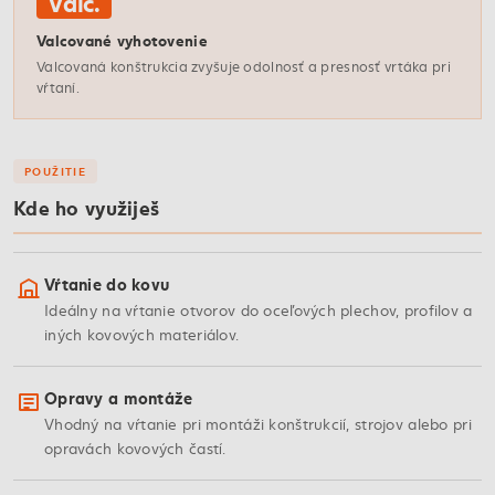
Valc.
Valcované vyhotovenie
Valcovaná konštrukcia zvyšuje odolnosť a presnosť vrtáka pri
vŕtaní.
POUŽITIE
Kde ho využiješ
Vŕtanie do kovu
Ideálny na vŕtanie otvorov do oceľových plechov, profilov a
iných kovových materiálov.
Opravy a montáže
Vhodný na vŕtanie pri montáži konštrukcií, strojov alebo pri
opravách kovových častí.