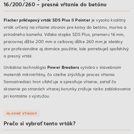
16/200/260 – presné vŕtanie do betónu
Fischer príklepový vrták SDS Plus II Pointer
je vysoko kvalitný
vrták určený na vŕtanie otvorov pre kotvy do betónu, muriva a
prírodného kameňa. Vďaka stopke SDS Plus, priemeru 16 mm,
pracovnej dĺžke 200 mm a celkovej dĺžke 260 mm je ideálny
pre profesionálne aj domáce použitie, kde potrebuješ spoľahlivý
a presný vrták.
Power Breakers
Unikátna technológia
vytvára v stavebnom
materiáli mikrotrhliny, čo citeľne zrýchľuje proces vŕtania.
Samostrediaci hrot uľahčuje a spresňuje vŕtanie, zatiaľ čo
skosenie po stranách vŕtacej korunky znižuje riziko zablokovania
pri kontakte s výstužou.
HLAVNÉ VÝHODY
Prečo si vybrať tento vrták?