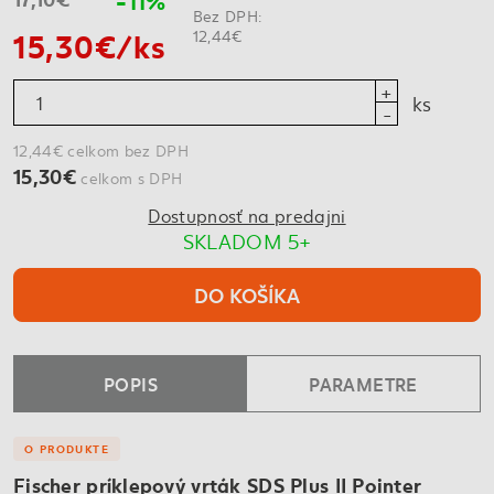
Bez DPH:
15,30€/ks
12,44€
ks
12,44€ celkom bez DPH
15,30€
celkom s DPH
Dostupnosť na predajni
SKLADOM 5+
DO KOŠÍKA
POPIS
PARAMETRE
O PRODUKTE
Fischer príklepový vrták SDS Plus II Pointer