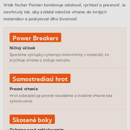
Vrták fischer Pointer kombinuje odolnosť, rýchlosť a presnosť. Je
navrhnutý tak, aby zvládal náročné vŕtanie do tvrdých
materiálov a poskytoval dlhú životnosť.
Power Breakers
Ničivý účinok
Špeciálne výstupky vytvárajú mikrotrhliny v materiáli, čo
zrýchľuje vŕtanie a znižuje námahu.
Samostrediaci hrot
Presné vŕtanie
Hrot zabezpečuje presné nasadenie a stabilné vŕtanie bez
vybočovania.
Skosené boky
Ochrana pred zablokovaním