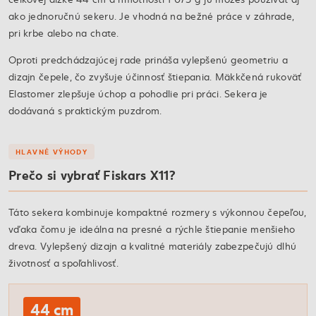
ako jednoručnú sekeru. Je vhodná na bežné práce v záhrade,
pri krbe alebo na chate.
Oproti predchádzajúcej rade prináša vylepšenú geometriu a
dizajn čepele, čo zvyšuje účinnosť štiepania. Mäkkčená rukoväť
Elastomer zlepšuje úchop a pohodlie pri práci. Sekera je
dodávaná s praktickým puzdrom.
HLAVNÉ VÝHODY
Prečo si vybrať Fiskars X11?
Táto sekera kombinuje kompaktné rozmery s výkonnou čepeľou,
vďaka čomu je ideálna na presné a rýchle štiepanie menšieho
dreva. Vylepšený dizajn a kvalitné materiály zabezpečujú dlhú
životnosť a spoľahlivosť.
44 cm