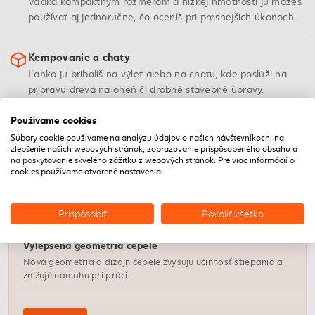
Vďaka kompaktným rozmerom a nízkej hmotnosti ju môžeš
používať aj jednoručne, čo oceníš pri presnejších úkonoch.
Kempovanie a chaty
Ľahko ju pribalíš na výlet alebo na chatu, kde poslúži na
prípravu dreva na oheň či drobné stavebné úpravy.
Používame cookies
Súbory cookie používame na analýzu údajov o našich návštevníkoch, na
VLASTNOSTI
zlepšenie našich webových stránok, zobrazovanie prispôsobeného obsahu a
na poskytovanie skvelého zážitku z webových stránok. Pre viac informácií o
Čo robí túto sekeru výnimočnou
cookies používame otvorené nastavenia.
Prispôsobiť
Povoliť všetko
Nový dizajn
Vylepšená geometria čepele
Nová geometria a dizajn čepele zvyšujú účinnosť štiepania a
znižujú námahu pri práci.