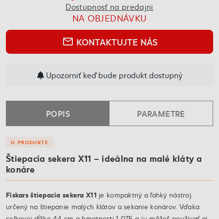
Dostupnosť na predajni
NA OBJEDNÁVKU
KONTAKTUJTE NÁS
mail_outline
Upozorniť keď bude produkt dostupný
POPIS
PARAMETRE
O PRODUKTE
Štiepacia sekera X11 – ideálna na malé kláty a
konáre
Fiskars štiepacia sekera X11
je kompaktný a ľahký nástroj
určený na štiepanie malých klátov a sekanie konárov. Vďaka
celkovej dĺžke 44 cm a hmotnosti 1 075 g ju môžeš používať aj