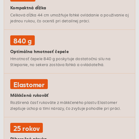
Kompaktná dĺžka
Celková dĺžka 44 cm umožňuje ľahké ovládanie a používanie aj
jednou rukou, čo oceníš pri detailnej práci.
840 g
Optimálna hmotnosť čepele
Hmotnosť čepele 840 g poskytuje dostatočnú silu na
štiepanie, no sekera zostáva ľahká a ovládateľná.
Elastomer
Mäkkčená rukoväť
Rozšírená časť rukoväte z mäkkčeného plastu Elastomer
zlepšuje úchop a tlmí nárazy, čo zvyšuje pohodlie pri práci.
25 rokov
Dlhoročná záruka