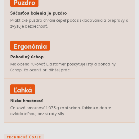
Puzdro
Súčasťou balenia je puzdro
Praktické puzdro chráni čepeľ počas skladovania a prepravy a
zvyšuje bezpečnosť.
Ergonómia
Pohodlný úchop
Mäkkčená rukoväť Elastomer poskytuje istý a pohodlný
úchop, čo oceníš pri dlhšej práci.
Ľahká
Nízka hmotnosť
Celková hmotnosť 1 075 g robí sekeru ľahkou a dobre
ovládateľnou, bez straty sily.
TECHNICKÉ ÚDAJE