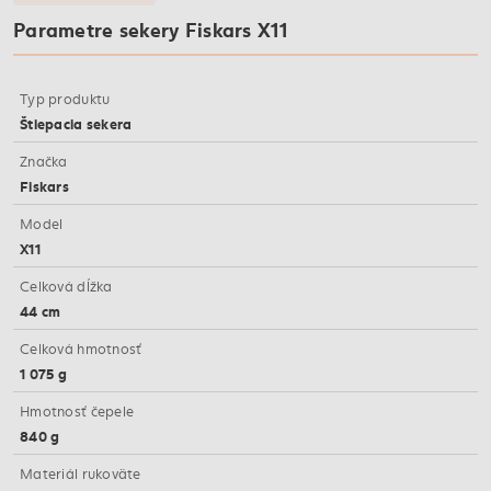
Parametre sekery Fiskars X11
Typ produktu
Štiepacia sekera
Značka
Fiskars
Model
X11
Celková dĺžka
44 cm
Celková hmotnosť
1 075 g
Hmotnosť čepele
840 g
Materiál rukoväte