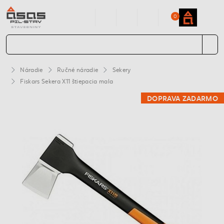
0
Náradie
Ručné náradie
Sekery
Fiskars Sekera X11 štiepacia mala
DOPRAVA ZADARMO