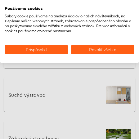
Zateplenie a fasády
Používame cookies
Súbory cookie používame na analýzu údajov o našich návštevníkoch, na
zlepšenie našich webových stránok, zobrazovanie prispôsobeného obsahu a
na poskytovanie skvelého zážitku z webových stránok. Pre viac informácií o
cookies používame otvorené nastavenia.
Prispôsobiť
Povoliť všetko
Stavebné rezivo
Suchá výstavba
Záhradné stavebniny