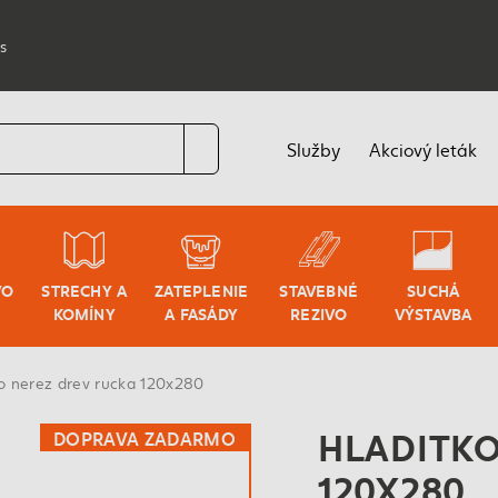
s
Služby
Akciový leták
VO
STRECHY A
ZATEPLENIE
STAVEBNÉ
SUCHÁ
KOMÍNY
A FASÁDY
REZIVO
VÝSTAVBA
ko nerez drev rucka 120x280
HLADITKO
DOPRAVA ZADARMO
120X280