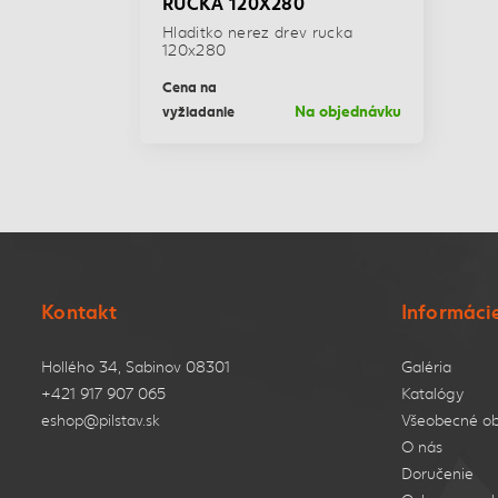
RUCKA 120X280
Hladitko nerez drev rucka
120x280
Cena na
Na objednávku
vyžiadanie
Kontakt
Informáci
Hollého 34, Sabinov 08301
Galéria
+421 917 907 065
Katalógy
eshop@pilstav.sk
Všeobecné o
O nás
Doručenie