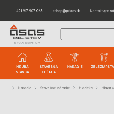
+421 917 907 065
eshop@pilstav.sk
Kontaktujte ná
HRUBÁ
STAVEBNÁ
NÁRADIE
ŽELEZIARST
STAVBA
CHÉMIA
Náradie
Stavebné náradie
Hladítka
Hladit