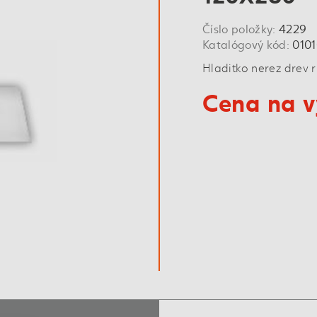
Číslo položky:
4229
Katalógový kód:
010
Hladitko nerez drev 
Cena na v