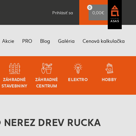
0
Prihlásiť sa
0,00€
spoznaj
ASAS
Akcie
PRO
Blog
Galéria
Cenová kalkulačka
ZÁHRADNÉ
ZÁHRADNÉ
ELEKTRO
HOBBY
STAVEBNINY
CENTRUM
 NEREZ DREV RUCKA