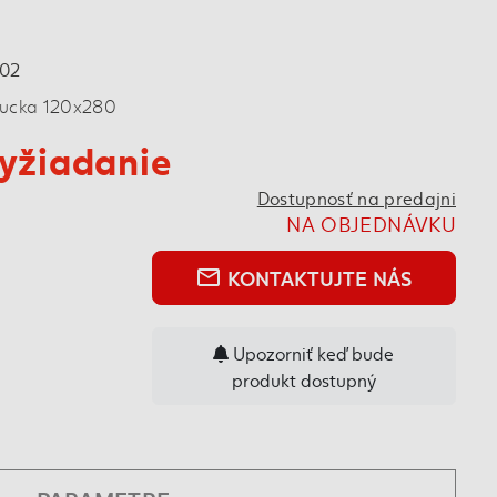
102
rucka 120x280
yžiadanie
Dostupnosť na predajni
NA OBJEDNÁVKU
KONTAKTUJTE NÁS
mail_outline
Upozorniť keď bude
produkt dostupný