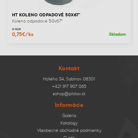
HT KOLENO ODPADOVÉ 50X67°
Koleno odpadové 50x67°
0,82€
0,75€/ks
Skladom
Kontakt
Hollého 34, Sabinov 08301
+421 917 907 065
eshop@pilstav.sk
Informácie
Galéria
Katalógy
Všeobecné obchodné podmienky
O nás