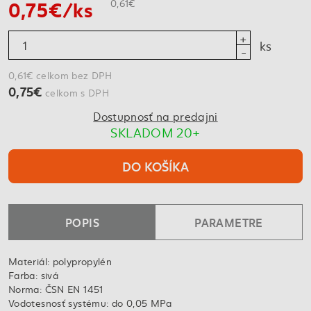
0,75€/ks
0,61€
ks
0,61€ celkom bez DPH
0,75€
celkom s DPH
Dostupnosť na predajni
SKLADOM 20+
DO KOŠÍKA
POPIS
PARAMETRE
Materiál: polypropylén
Farba: sivá
Norma: ČSN EN 1451
Vodotesnosť systému: do 0,05 MPa