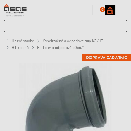
0
Hrubá stavba
Kanalizačné a odpadové rúry KG/HT
HT kolená
HT koleno odpadové 50x67°
DOPRAVA ZADARMO