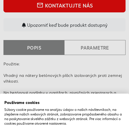
KONTAKTUJTE NÁS
mail_outline
Upozorniť keď bude produkt dostupný
POPIS
PARAMETRE
Použitie:
Vhodný na nátery betónových plôch izolovaných proti zemnej
vlhkosti.
Na betónové podlahy v garážach, pivničných priestoroch a
skladových alebo výrobných halách ako protiprašný a ochranný
Používame cookies
náter.
Súbory cookie používame na analýzu údajov o našich návštevníkoch, na
zlepšenie našich webových stránok, zobrazovanie prispôsobeného obsahu a
Farba na ochranu dreva a kovu.
na poskytovanie skvelého zážitku z webových stránok. Pre viac informácií o
cookies používame otvorené nastavenia.
NAPOSLEDY NAVŠTÍVENÉ