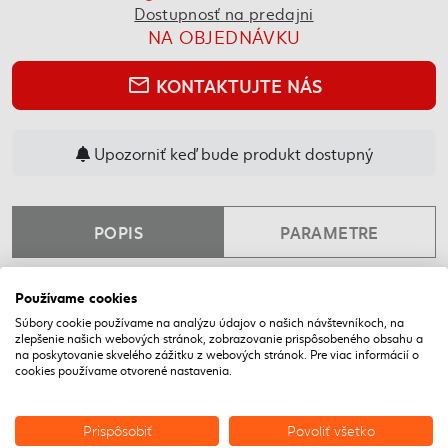
Dostupnosť na predajni
NA OBJEDNÁVKU
KONTAKTUJTE NÁS
mail_outline
Upozorniť keď bude produkt dostupný
POPIS
PARAMETRE
Používame cookies
NAPOSLEDY NAVŠTÍVENÉ
Súbory cookie používame na analýzu údajov o našich návštevníkoch, na
zlepšenie našich webových stránok, zobrazovanie prispôsobeného obsahu a
na poskytovanie skvelého zážitku z webových stránok. Pre viac informácií o
cookies používame otvorené nastavenia.
Prispôsobiť
Povoliť všetko