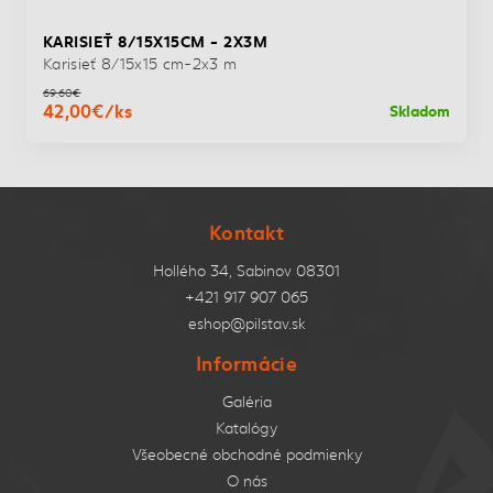
KARISIEŤ 8/15X15CM - 2X3M
Karisieť 8/15x15 cm-2x3 m
69,60€
42,00€/ks
Skladom
Kontakt
Hollého 34, Sabinov 08301
+421 917 907 065
eshop@pilstav.sk
Informácie
Galéria
Katalógy
Všeobecné obchodné podmienky
O nás