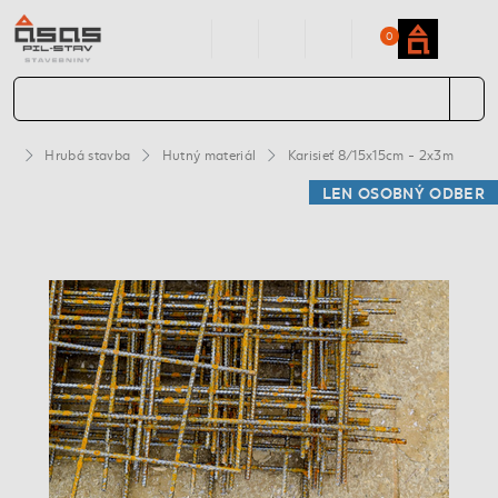
0
Hrubá stavba
Hutný materiál
Karisieť 8/15x15cm - 2x3m
LEN OSOBNÝ ODBER