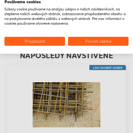
Používame cookies
Súbory cookie používame na analýzu údajov o našich návštevníkoch, na
Hrúbka 8 mm pre maximálnu pevnosť.
zlepšenie našich webových stránok, zobrazovanie prispôsobeného obsahu a
Odolnosť voči mechanickému namáhaniu.
na poskytovanie skvelého zážitku z webových stránok. Pre viac informácií o
Jednoduchá montáž a manipulácia.
cookies používame otvorené nastavenia.
Použitie:
Ideálna pre rozsiahle stavebné projekty, kde je potrebná
Prispôsobiť
Povoliť všetko
maximálna pevnosť a odolnosť.
NAPOSLEDY NAVŠTÍVENÉ
LEN OSOBNÝ ODBER