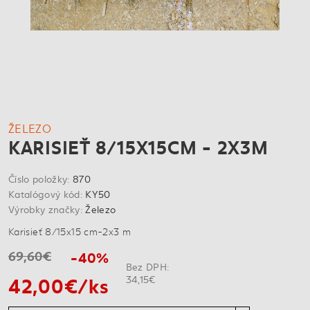
ŽELEZO
KARISIEŤ 8/15X15CM - 2X3M
Číslo položky:
870
Katalógový kód:
KY50
Výrobky značky:
Železo
Karisieť 8/15x15 cm-2x3 m
69,60€
-40%
Bez DPH:
42,00€/ks
34,15€