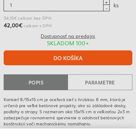
ks
34,15€ celkom bez DPH
42,00€
celkom s DPH
Dostupnosť na predajni
SKLADOM 100+
DO KOŠÍKA
POPIS
PARAMETRE
Karisieť 8/15x15 cm je oceľová sieť s hrúbkou 8 mm, ktorá je
určená pre veľké betónové projekty, ako sú základové dosky,
podlahy a stropy. S rozmerom oka 15x15 cm a veľkosťou 2x3 m
zabezpečuje rovnomerné spevnenie a odolnosť betónových
konštrukcií voči mechanickému namáhaniu.
Kľúčové vlastnosti: