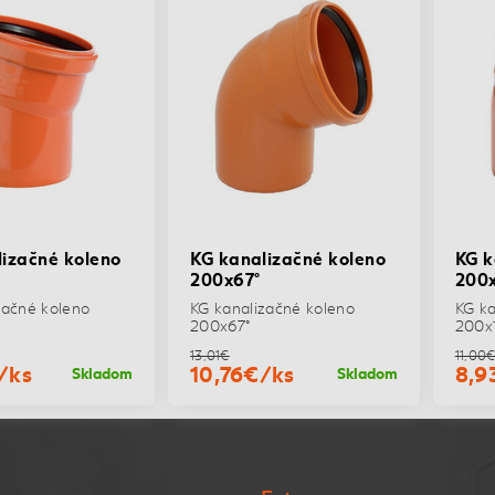
izačné koleno
KG kanalizačné koleno
KG k
200x67°
200x
začné koleno
KG kanalizačné koleno
KG ka
200x67°
200x
13,01€
11,00
/ks
10,76€/ks
8,9
Skladom
Skladom