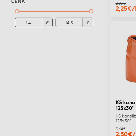
CENA
2,93€
2,25€/
€
€
KG kanal
125x30°
KG kanali
125x30°
3,64€
2,50€/