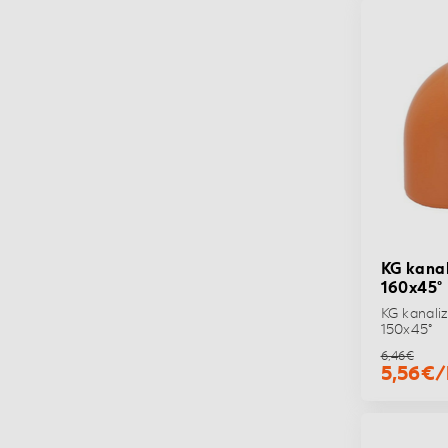
KG kanal
160x45°
KG kanali
150x45°
6,46€
5,56€/