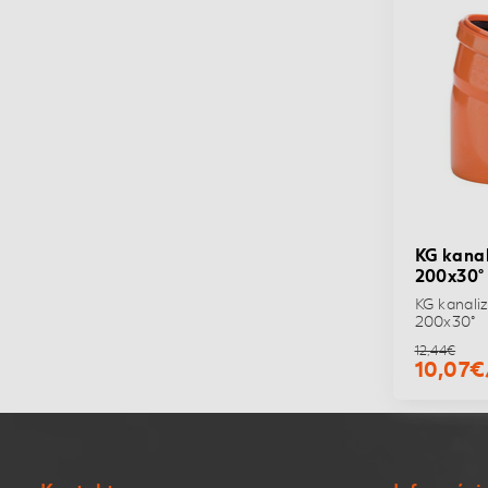
KG kanal
200x30°
KG kanali
200x30°
12,44€
10,07€