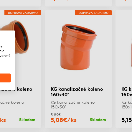
DOPRAVA ZADARMO
DOPRAVA ZADARMO
ie
nie
tvorené
izačné koleno
KG kanalizačné koleno
KG k
160x30°
160x
začné koleno
KG kanalizačné koleno
KG ka
150x30°
150x1
5,89€
ks
5,08€/ks
5,1
Skladom
Skladom