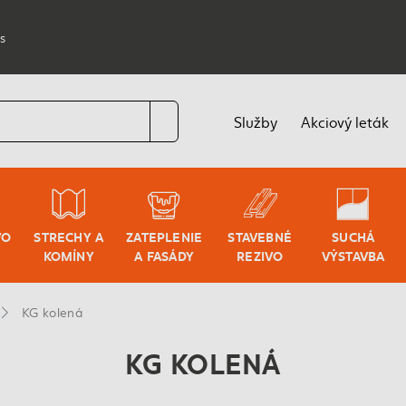
s
Služby
Akciový leták
VO
STRECHY A
ZATEPLENIE
STAVEBNÉ
SUCHÁ
KOMÍNY
A FASÁDY
REZIVO
VÝSTAVBA
KG kolená
KG KOLENÁ