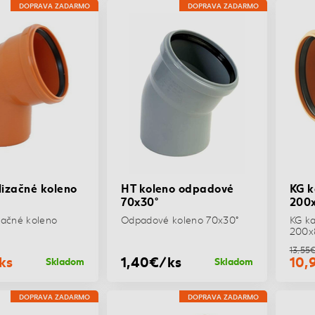
DOPRAVA ZADARMO
DOPRAVA ZADARMO
izačné koleno
HT koleno odpadové
KG k
70x30°
200x
začné koleno
Odpadové koleno 70x30°
KG ka
200x
13,55
ks
1,40€/ks
10,
Skladom
Skladom
DOPRAVA ZADARMO
DOPRAVA ZADARMO