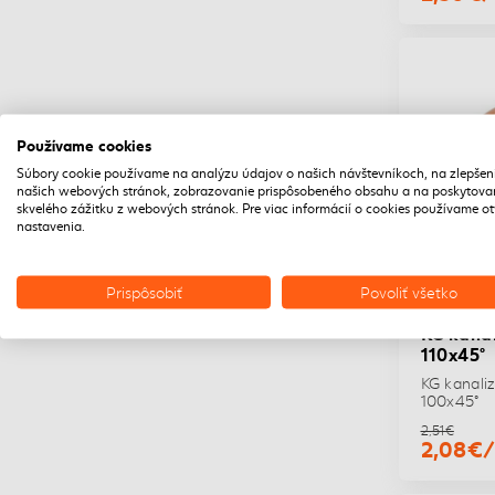
Používame cookies
Súbory cookie používame na analýzu údajov o našich návštevníkoch, na zlepšen
našich webových stránok, zobrazovanie prispôsobeného obsahu a na poskytova
skvelého zážitku z webových stránok. Pre viac informácií o cookies používame o
nastavenia.
Prispôsobiť
Povoliť všetko
KG kanal
110x45°
KG kanali
100x45°
2,51€
2,08€/