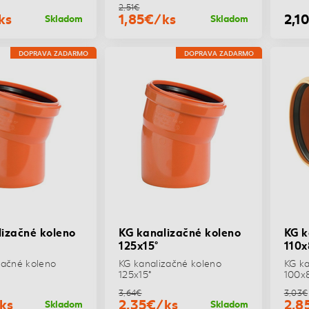
2,51€
ks
1,85€/ks
2,1
Skladom
Skladom
DOPRAVA ZADARMO
DOPRAVA ZADARMO
izačné koleno
KG kanalizačné koleno
KG k
125x15°
110x
začné koleno
KG kanalizačné koleno
KG ka
125x15°
100x
3,64€
3,03€
ks
2,35€/ks
2,8
Skladom
Skladom