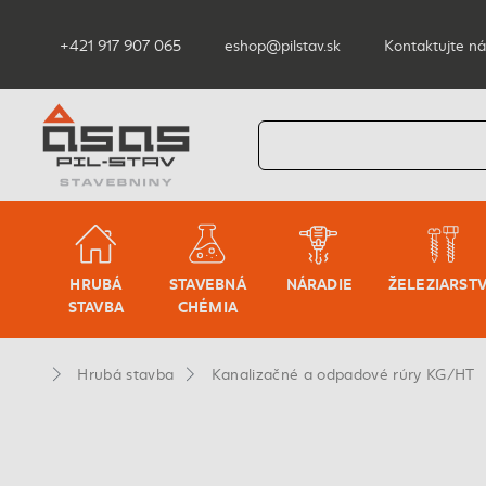
+421 917 907 065
eshop@pilstav.sk
Kontaktujte ná
HRUBÁ
STAVEBNÁ
NÁRADIE
ŽELEZIARST
STAVBA
CHÉMIA
Hrubá stavba
Kanalizačné a odpadové rúry KG/HT