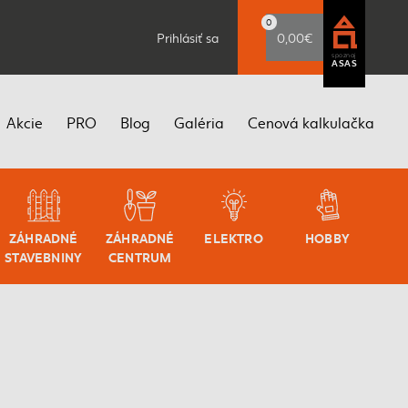
0
Prihlásiť sa
0,00€
spoznaj
ASAS
Akcie
PRO
Blog
Galéria
Cenová kalkulačka
ZÁHRADNÉ
ZÁHRADNÉ
ELEKTRO
HOBBY
STAVEBNINY
CENTRUM