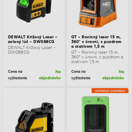
DEWALT Krížový Laser -
GT - Rovinný laser 15 m,
zelený lúč - DW088CG
360° v úrovni, s puzdrom
a statívom 1,5 m
DEWALT Krížový Laser -
DW088CG
GT - Rovinný laser 15 m,
360° v úrovni, s puzdrom a
statívom 1,5 m
Na
Na
Cena na
Cena na
objednávku
objednávku
vyžiadanie
vyžiadanie
DOPRAVA ZADARMO