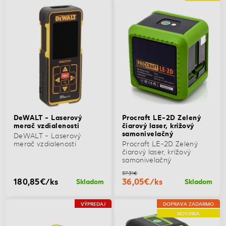
DeWALT - Laserový
Procraft LE-2D Zelený
merač vzdialenosti
čiarový laser, krížový
samonivelačný
DeWALT - Laserový
merač vzdialenosti
Procraft LE-2D Zelený
čiarový laser, krížový
samonivelačný
37,31€
180,85€/ks
36,05€/ks
Skladom
Skladom
VÝPREDAJ
DOPRAVA ZADARMO
NOVINKA