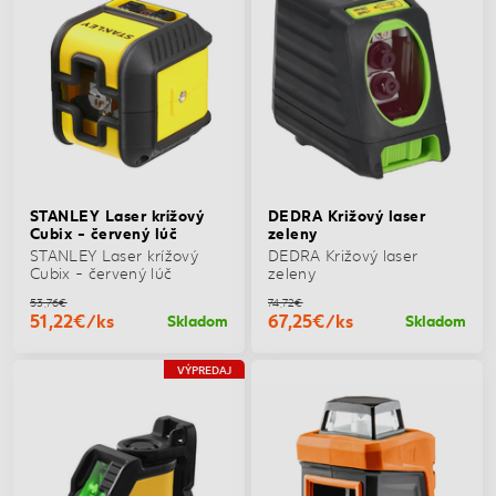
STANLEY Laser krížový
DEDRA Križový laser
Cubix - červený lúč
zeleny
STANLEY Laser krížový
DEDRA Križový laser
Cubix - červený lúč
zeleny
53,76€
74,72€
51,22€/ks
67,25€/ks
Skladom
Skladom
VÝPREDAJ