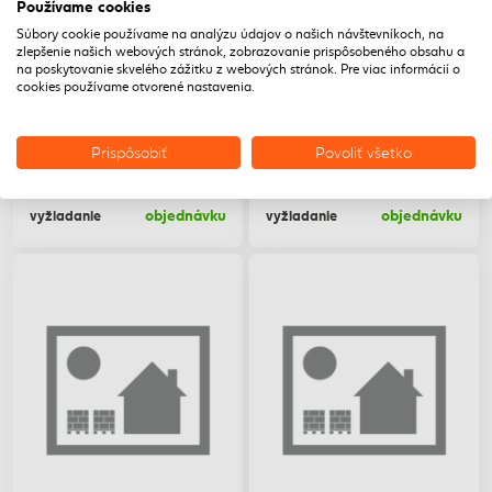
Používame cookies
Súbory cookie používame na analýzu údajov o našich návštevníkoch, na
zlepšenie našich webových stránok, zobrazovanie prispôsobeného obsahu a
DEDRA Multi laser zeleny
Laser KAPRO® 962G
na poskytovanie skvelého zážitku z webových stránok. Pre viac informácií o
2D
Prolaser® Multibeam
cookies používame otvorené nastavenia.
Orbital Laser 360°, Gr
DEDRA Multi laser zeleny
2D
Laser KAPRO® 962G
Prolaser® Multibeam
Prispôsobiť
Povoliť všetko
Orbital Laser 360°, Gr
Na
Na
Cena na
Cena na
objednávku
objednávku
vyžiadanie
vyžiadanie