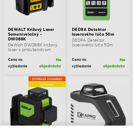
DEWALT Krížový Laser
DEDRA Detektor
Samonivelačný -
laserového lúča 50m
DW088K
DEDRA Detektor
DeWalt DW088K krížový
laserového lúča 50m
laser s príslušenstvom
Na
Na
Cena na
Cena na
objednávku
objednávku
vyžiadanie
vyžiadanie
DOPRAVA ZADARMO
NOVINKA