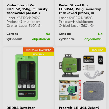
Púder Strend Pro
Púder Strend Pro
CH305R, 150g, murársky
CH305M, 150g, murársky
značkovací prášok, č
značkovací prášok, m
Laser KAPRO® 962G
Laser KAPRO® 962G
Prolaser® Multibeam
Prolaser® Multibeam
Orbital Laser 360°, Gr
Orbital Laser 360°, Gr
Na
Na
Cena na
Cena na
objednávku
objednávku
vyžiadanie
vyžiadanie
DOPRAVA ZADARMO
NOVINKA
NOVINKA
DEDRA Detektor
Procraft LE-4GL Zelený