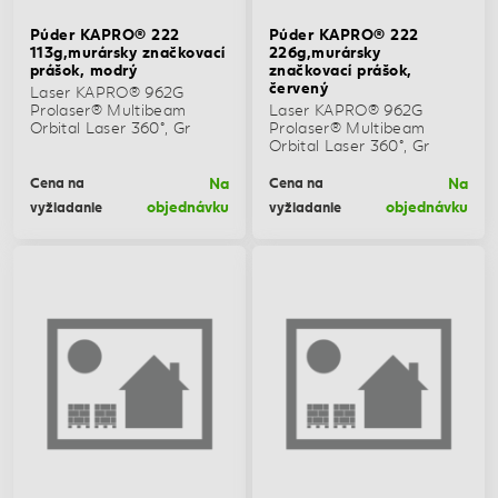
Púder KAPRO® 222
Púder KAPRO® 222
113g,murársky značkovací
226g,murársky
prášok, modrý
značkovací prášok,
červený
Laser KAPRO® 962G
Prolaser® Multibeam
Laser KAPRO® 962G
Orbital Laser 360°, Gr
Prolaser® Multibeam
Orbital Laser 360°, Gr
Na
Na
Cena na
Cena na
objednávku
objednávku
vyžiadanie
vyžiadanie