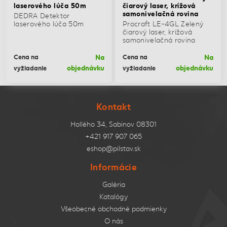
laserového lúča 50m
čiarový laser, krížová
samonivelačná rovina
DEDRA Detektor
laserového lúča 50m
Procraft LE-4GL Zelený
čiarový laser, krížová
samonivelačná rovina
Na
Na
Cena na
Cena na
objednávku
objednávku
vyžiadanie
vyžiadanie
Kontakt
Hollého 34, Sabinov 08301
+421 917 907 065
eshop@pilstav.sk
Informácie
Galéria
Katalógy
Všeobecné obchodné podmienky
O nás