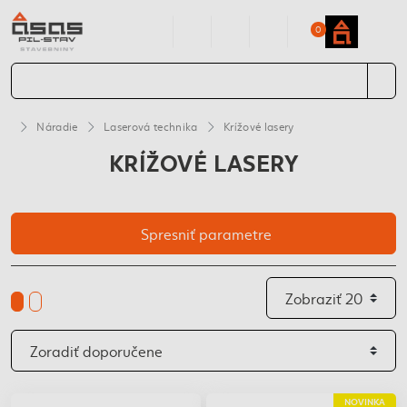
0
Náradie
Laserová technika
Krížové lasery
KRÍŽOVÉ LASERY
Spresniť parametre
NOVINKA