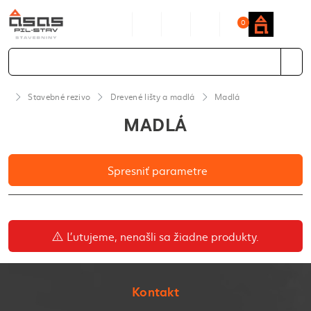
0
Stavebné rezivo
Drevené lišty a madlá
Madlá
MADLÁ
Spresniť parametre
Ľutujeme, nenašli sa žiadne produkty.
Kontakt