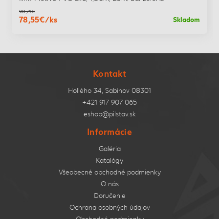
90,71€
78,55€/ks
Skladom
Kontakt
Hollého 34, Sabinov 08301
+421 917 907 065
eshop@pilstav.sk
Informácie
Galéria
Katalógy
Všeobecné obchodné podmienky
O nás
Doručenie
Ochrana osobných údajov
Obchodné podmienky