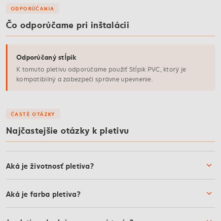
ODPORÚČANIA
Čo odporúčame pri inštalácii
Odporúčaný stĺpik
K tomuto pletivu odporúčame použiť Stĺpik PVC, ktorý je
kompatibilný a zabezpečí správne upevnenie.
ČASTÉ OTÁZKY
Najčastejšie otázky k pletivu
Aká je životnosť pletiva?
Aká je farba pletiva?