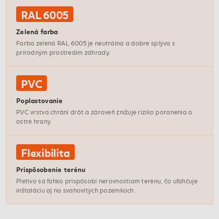
RAL 6005
Zelená farba
Farba zelená RAL 6005 je neutrálna a dobre splýva s
prírodným prostredím záhrady.
PVC
Poplastovanie
PVC vrstva chráni drôt a zároveň znižuje riziko poranenia o
ostré hrany.
Flexibilita
Prispôsobenie terénu
Pletivo sa ľahko prispôsobí nerovnostiam terénu, čo uľahčuje
inštaláciu aj na svahovitých pozemkoch.