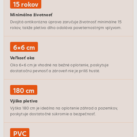
15 rokov
Minimálna životnosť
Dvojitá antikorózna úprava zaručuje životnosť minimálne 15
rokov, takže pletivo dlho odoláva poveternostným vplyvom.
6×6 cm
Veľkosť oka
Oko 6×6 cm je vhodné na bežné oplotenie, poskytuje
dostatočnú pevnosť a zároveň nie je príliš husté.
180 cm
Výška pletiva
Výška 180 cm je ideálna na oplotenie záhrad a pozemkov,
poskytuje dostatočné súkromie a bezpečnosť.
PVC