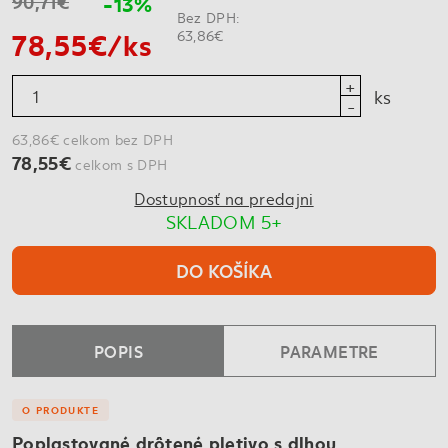
90,71€
-13%
Bez DPH:
78,55€/ks
63,86€
ks
63,86€ celkom bez DPH
78,55€
celkom s DPH
Dostupnosť na predajni
SKLADOM 5+
DO KOŠÍKA
POPIS
PARAMETRE
O PRODUKTE
Poplastované drôtené pletivo s dlhou