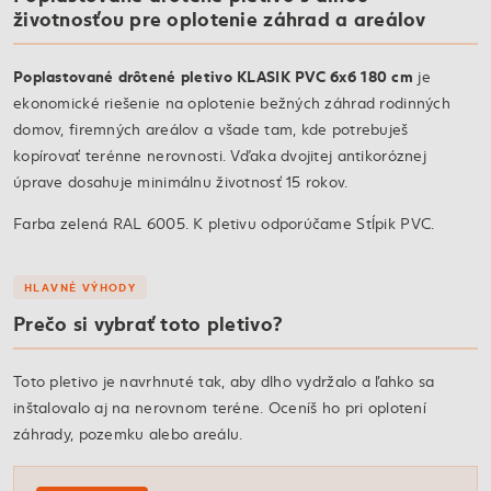
životnosťou pre oplotenie záhrad a areálov
Poplastované drôtené pletivo KLASIK PVC 6x6 180 cm
je
ekonomické riešenie na oplotenie bežných záhrad rodinných
domov, firemných areálov a všade tam, kde potrebuješ
kopírovať terénne nerovnosti. Vďaka dvojitej antikoróznej
úprave dosahuje minimálnu životnosť 15 rokov.
Farba zelená RAL 6005. K pletivu odporúčame Stĺpik PVC.
HLAVNÉ VÝHODY
Prečo si vybrať toto pletivo?
Toto pletivo je navrhnuté tak, aby dlho vydržalo a ľahko sa
inštalovalo aj na nerovnom teréne. Oceníš ho pri oplotení
záhrady, pozemku alebo areálu.