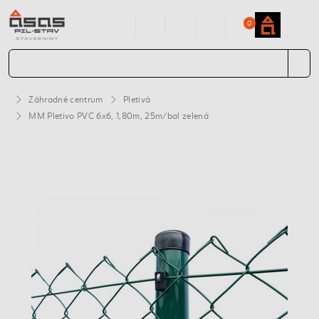
0
Záhradné centrum
Pletivá
MM Pletivo PVC 6x6, 1,80m, 25m/bal zelená