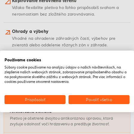
Kopírovanie nerovného terénu
Vďaka flexibilite pletiva ho ľahko prispôsobíš svahom a
nerovnostiam bez zložitého zarovnávania.
Ohrady a výbehy
Vhodné na ohradenie záhradných častí, výbehov pre
zvieratá alebo oddelenie rôznych zón v záhrade.
Používame cookies
Súbory cookie používame na analýzu údajov o našich návštevníkoch, na
VLASTNOSTI
zlepšenie našich webových stránok, zobrazovanie prispôsobeného obsahu a
Vlastnosti pletiva
na poskytovanie skvelého zážitku z webových stránok. Pre viac informácií o
cookies používame otvorené nastavenia.
Dvojitá úprava
Prispôsobiť
Povoliť všetko
Antikorózna ochrana
Pletivo je ošetrené dvojitou antikoróznou úpravou, ktorá
zvyšuje odolnosť voči hrdzaveniu a predlžuje životnosť.