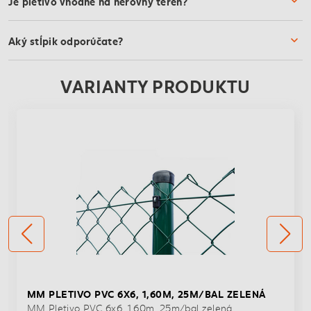
Je pletivo vhodné na nerovný terén?
Aký stĺpik odporúčate?
VARIANTY PRODUKTU
MM PLETIVO PVC 6X6, 1,60M, 25M/BAL ZELENÁ
MM Pletivo PVC 6x6, 1,60m, 25m/bal zelená