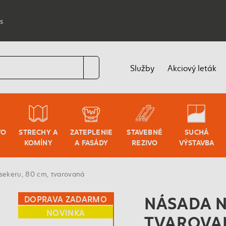
s
Služby
Akciový leták
VO
STRECHY A
ZATEPLENIE
STAVEBNÉ
SUCHÁ
KOMÍNY
A FASÁDY
REZIVO
VÝSTAVBA
sekeru, 80 cm, tvarovaná
NÁSADA N
DOPRAVA ZADARMO
NOVINKA
TVAROVA