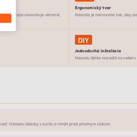
Ergonomický tvar
. Pri náraze absorbuje vibrácie,
Násada je tvarovaná tak, aby po
DIY
Jednoduchá inštalácia
Násadu ľahko nasadíš na sekeru 
ovať. Násadu skladuj v suchu a chráň pred priamym slnkom.