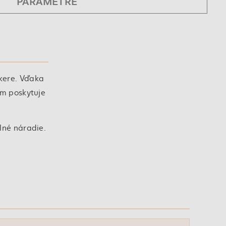
PARAMETRE
kere. Vďaka
cm poskytuje
lné náradie.