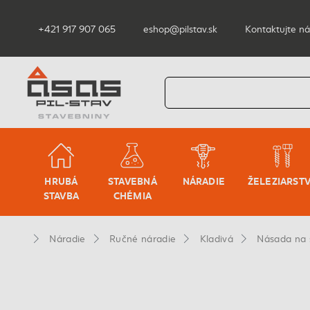
+421 917 907 065
eshop@pilstav.sk
Kontaktujte ná
HRUBÁ
STAVEBNÁ
NÁRADIE
ŽELEZIARST
STAVBA
CHÉMIA
Náradie
Ručné náradie
Kladivá
Násada na 