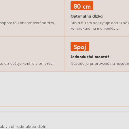
80 cm
Optimálna dĺžka
chopnosťou absorbovať nárazy,
Dĺžka 80 cm poskytuje dobrú páku
kompaktná na manipuláciu.
Spoj
Jednoduchá montáž
 a zlepšuje kontrolu pri práci.
Násada je pripravená na nasadeni
k v záhrade alebo dielni.