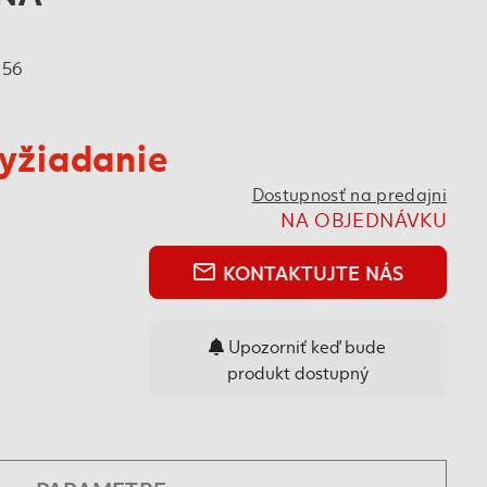
656
yžiadanie
Dostupnosť na predajni
NA OBJEDNÁVKU
KONTAKTUJTE NÁS
mail_outline
Upozorniť keď bude
produkt dostupný