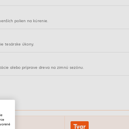
menších polien na kúrenie.
ie tesárske úkony.
tácie alebo príprave dreva na zimnú sezónu.
nosť
ie
nie
Tvar
tvorené