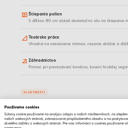
Štiepanie polien
S dĺžkou 80 cm získaš dostatočnú silu na štiepanie 
Tesárske práce
Vhodná na otesávanie trámov, rezanie drážok a ďalš
Záhradníctvo
Pomoc pri prerezávaní konárov, kosení hrubšej vege
VLASTNOSTI
Kvalitné spracovanie pre dlhú život
Používame cookies
Súbory cookie používame na analýzu údajov o našich návštevníkoch, na zlepšen
našich webových stránok, zobrazovanie prispôsobeného obsahu a na poskytova
Buk
skvelého zážitku z webových stránok. Pre viac informácií o cookies používame o
nastavenia.