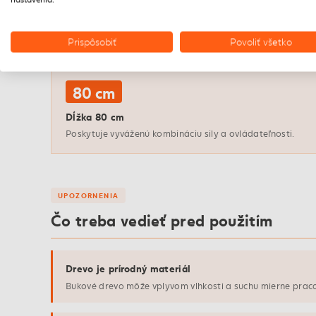
Prírodný materiál
Bukové drevo je tvrdé, pružné a odolné voči opotrebovaniu
Prispôsobiť
Povoliť všetko
čo šetrí tvoje ruky.
80 cm
Dĺžka 80 cm
Poskytuje vyváženú kombináciu sily a ovládateľnosti.
UPOZORNENIA
Čo treba vedieť pred použitím
Drevo je prírodný materiál
Bukové drevo môže vplyvom vlhkosti a suchu mierne prac