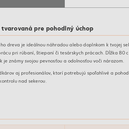
– tvarovaná pre pohodlný úchop
ho dreva je ideálnou náhradou alebo doplnkom k tvojej se
ácu pri rúbaní, štiepaní či tesárskych prácach. Dĺžka 80 
k je známy svojou pevnosťou a odolnosťou voči nárazom.
árov aj profesionálov, ktorí potrebujú spoľahlivé a pohod
kontrolu nad sekerou.