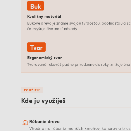
Buk
Kvalitný materiál
Bukové drevo je známe svojou tvrdosťou, odolnosťou a s
čo zvyšuje životnosť násady.
Tvar
Ergonomický tvar
Tvarovaná rukoväť padne prirodzene do ruky, znižuje únavu
POUŽITIE
Kde ju využiješ
Rúbanie dreva
Vhodná na rúbanie menších kmeňov, konárov a trieso