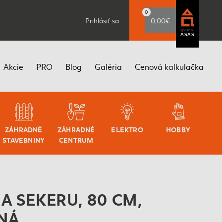
0
Prihlásiť sa
0,00€
spoznaj
ASAS
Akcie
PRO
Blog
Galéria
Cenová kalkulačka
ZÁHRADNÉ
ZÁHRADNÉ
ELEKTRO
HOBBY
STAVEBNINY
CENTRUM
A SEKERU, 80 CM,
NÁ