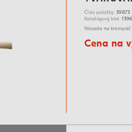
Číslo položky:
39873
Katalógový kód:
139
Násada na krompáč
Cena na v