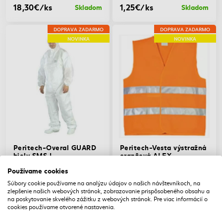
18,30€/ks
1,25€/ks
Skladom
Skladom
DOPRAVA ZADARMO
DOPRAVA ZADARMO
NOVINKA
NOVINKA
Peritech-Overal GUARD
Peritech-Vesta výstražná
biely SMS L
oranžová ALEX
Peritech-Overal GUARD
Peritech-Vesta výstražná
Používame cookies
biely SMS L
oranžová ALEX
Súbory cookie používame na analýzu údajov o našich návštevníkoch, na
4,37€
zlepšenie našich webových stránok, zobrazovanie prispôsobeného obsahu a
4,30€/ks
2,75€/ks
Skladom
Skladom
na poskytovanie skvelého zážitku z webových stránok. Pre viac informácií o
cookies používame otvorené nastavenia.
DOPRAVA ZADARMO