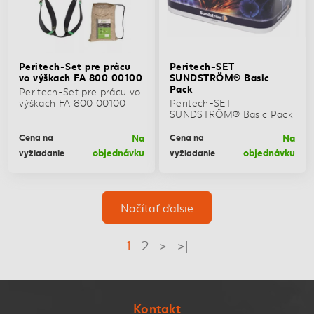
Peritech-Set pre prácu
Peritech-SET
vo výškach FA 800 00100
SUNDSTRÖM® Basic
Pack
Peritech-Set pre prácu vo
výškach FA 800 00100
Peritech-SET
SUNDSTRÖM® Basic Pack
Na
Na
Cena na
Cena na
objednávku
objednávku
vyžiadanie
vyžiadanie
Načítať ďalsie
1
2
>
>|
Kontakt