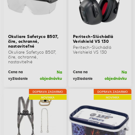
Okuliare Safetyco B507,
Peritech-Slúchádlá
číre, ochranné,
Verishield VS 130
nastaviteľné
Peritech-Slúchádlá
Okuliare Safetyco B507,
Verishield VS 130
číre, ochranné,
nastaviteľné
Na
Na
Cena na
Cena na
objednávku
objednávku
vyžiadanie
vyžiadanie
DOPRAVA ZADARMO
DOPRAVA ZADARMO
NOVINKA
NOVINKA