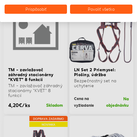
NOVINKA
Prispôsobiť
Povoliť všetko
TM - zavlažovač
LN Set 2 Priemysel:
záhradný stacionárny
Plošiny, údržba
"KVET" 8 funkcií
Bezpečnostný set na
TM - zavlažovač záhradný
uchytenie
stacionárny "KVET" 8
funkcií
Na
Cena na
4,20€/ks
Skladom
objednávku
vyžiadanie
DOPRAVA ZADARMO
NOVINKA