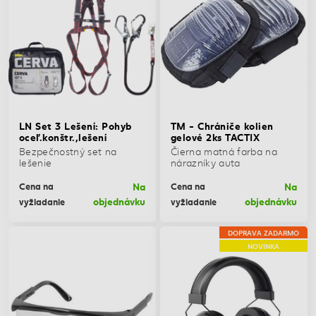
LN Set 3 Lešení: Pohyb
TM - Chrániče kolien
oceľ.konštr.,lešení
gelové 2ks TACTIX
Bezpečnostný set na
Čierna matná farba na
lešenie
nárazníky auta
Na
Na
Cena na
Cena na
objednávku
objednávku
vyžiadanie
vyžiadanie
DOPRAVA ZADARMO
NOVINKA