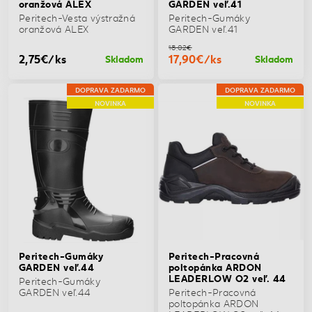
oranžová ALEX
GARDEN veľ.41
Peritech-Vesta výstražná
Peritech-Gumáky
oranžová ALEX
GARDEN veľ.41
18,02€
2,75€/ks
17,90€/ks
Skladom
Skladom
DOPRAVA ZADARMO
DOPRAVA ZADARMO
NOVINKA
NOVINKA
Peritech-Gumáky
Peritech-Pracovná
GARDEN veľ.44
poltopánka ARDON
LEADERLOW O2 veľ. 44
Peritech-Gumáky
GARDEN veľ.44
Peritech-Pracovná
poltopánka ARDON