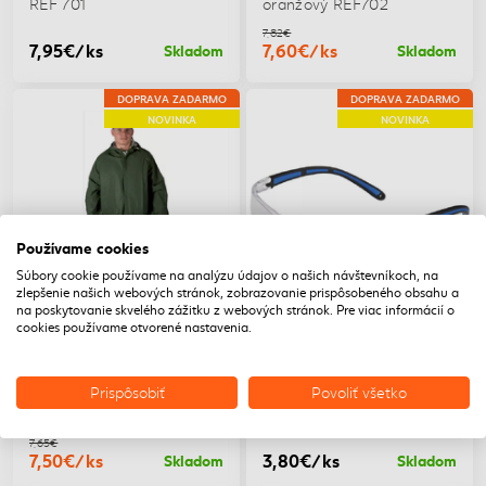
REF 701
oranžový REF702
7,82€
7,95€/ks
7,60€/ks
Skladom
Skladom
DOPRAVA ZADARMO
DOPRAVA ZADARMO
NOVINKA
NOVINKA
Používame cookies
Súbory cookie používame na analýzu údajov o našich návštevníkoch, na
zlepšenie našich webových stránok, zobrazovanie prispôsobeného obsahu a
na poskytovanie skvelého zážitku z webových stránok. Pre viac informácií o
cookies používame otvorené nastavenia.
Peritech-Plášť CYRIL,
Peritech-Okuliare
zelený
M8000 číre
Prispôsobiť
Povoliť všetko
Ochranná prilba R-5
Peritech-Okuliare M8000
modrá
číre
7,65€
7,50€/ks
3,80€/ks
Skladom
Skladom