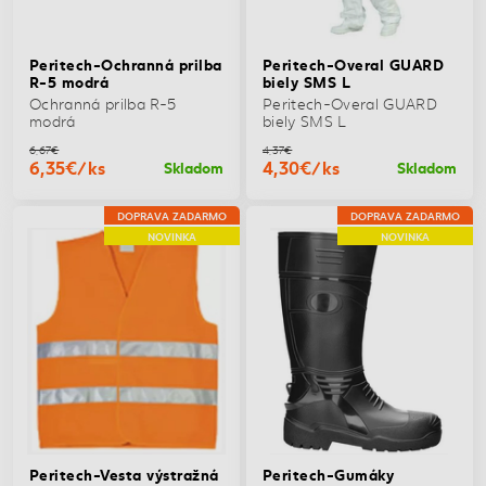
Peritech-Ochranná prilba
Peritech-Overal GUARD
R-5 modrá
biely SMS L
Ochranná prilba R-5
Peritech-Overal GUARD
modrá
biely SMS L
6,67€
4,37€
6,35€/ks
4,30€/ks
Skladom
Skladom
DOPRAVA ZADARMO
DOPRAVA ZADARMO
NOVINKA
NOVINKA
Peritech-Vesta výstražná
Peritech-Gumáky