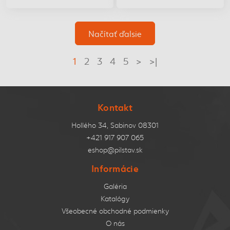
Načítať ďalsie
1
2
3
4
5
>
>|
Kontakt
Hollého 34, Sabinov 08301
+421 917 907 065
eshop@pilstav.sk
Informácie
Galéria
Katalógy
Všeobecné obchodné podmienky
O nás