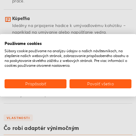
práce.
Kúpeľňa
Ideálny na pripojenie hadice k umývadlovému kohútiku –
napríklad na umývanie alebo napúšťanie vedra.
Používame cookies
Pripojenie záhradnej hadice
Súbory cookie používame na analýzu údajov o našich návštevníkoch, na
zlepšenie našich webových stránok, zobrazovanie prispôsobeného obsahu a
Ak potrebuješ v interiéri pripojiť záhradnú hadicu na kohútik
na poskytovanie skvelého zážitku z webových stránok. Pre viac informácií o
s perličkou, tento adaptér je presne to, čo hľadáš.
cookies používame otvorené nastavenia.
Rozšírenie systému GARDENA
Prispôsobiť
Povoliť všetko
Adaptér ti umožní rozšíriť systém GARDENA aj na miesta,
kde je kohútik s perličkovou hlavicou.
VLASTNOSTI
Čo robí adaptér výnimočným