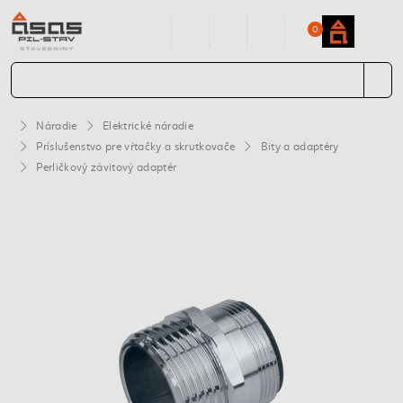
0
Náradie
Elektrické náradie
Príslušenstvo pre vŕtačky a skrutkovače
Bity a adaptéry
Perličkový závitový adaptér