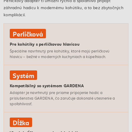
Perličkový adaptér ti umožní rýchlo a spoľahlivo pripojiť
záhradnú hadicu k modernému kohútiku, a to bez zbytočných
komplikácií.
Perličková
Pre kohútiky s perličkovou hlavicou
Špeciálne navrhnutý pre kohútiky, ktoré majú perličkovú
hlavicu – bežné v moderných kuchyniach a kúpeľniach.
Systém
Kompatibilný so systémom GARDENA
Adaptér je navrhnutý pre priame pripojenie hadíc a
príslušenstva GARDENA, čo zaručuje dokonalé utesnenie a
spoľahlivosť.
Dĺžka