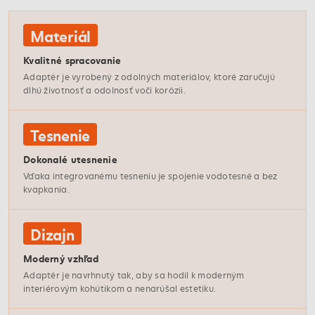
Materiál
Kvalitné spracovanie
Adaptér je vyrobený z odolných materiálov, ktoré zaručujú
dlhú životnosť a odolnosť voči korózii.
Tesnenie
Dokonalé utesnenie
Vďaka integrovanému tesneniu je spojenie vodotesné a bez
kvapkania.
Dizajn
Moderný vzhľad
Adaptér je navrhnutý tak, aby sa hodil k moderným
interiérovým kohútikom a nenarúšal estetiku.