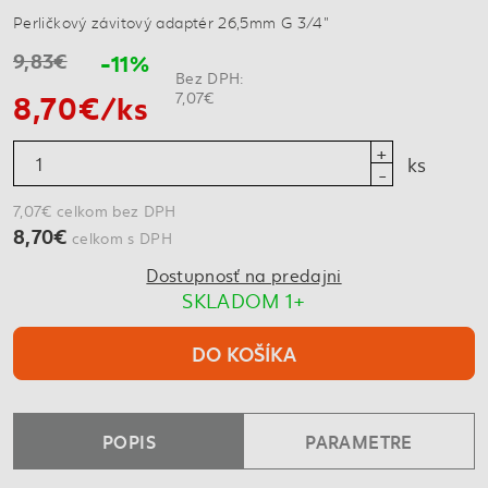
Perličkový závitový adaptér 26,5mm G 3/4"
9,83€
-11%
Bez DPH:
8,70€/ks
7,07€
ks
7,07€ celkom bez DPH
8,70€
celkom s DPH
Dostupnosť na predajni
SKLADOM 1+
DO KOŠÍKA
POPIS
PARAMETRE