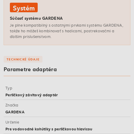
Systém
Súčasť systému GARDENA
Je plne kompatibilný s ostatnými prvkami systému GARDENA,
takže ho môžeš kombinovať s hadicami, postrekovačmi a
ďalším príslušenstvom.
TECHNICKÉ ÚDAJE
Parametre adaptéra
Typ
Perličkový závitový adaptér
Značka
GARDENA
Určenie
Pre vodovodné kohútiky s perličkovou hlavicou