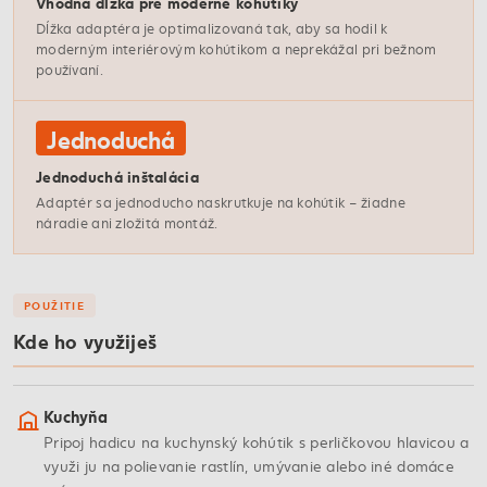
Vhodná dĺžka pre moderné kohútiky
Dĺžka adaptéra je optimalizovaná tak, aby sa hodil k
moderným interiérovým kohútikom a neprekážal pri bežnom
používaní.
Jednoduchá
Jednoduchá inštalácia
Adaptér sa jednoducho naskrutkuje na kohútik – žiadne
náradie ani zložitá montáž.
POUŽITIE
Kde ho využiješ
Kuchyňa
Pripoj hadicu na kuchynský kohútik s perličkovou hlavicou a
využi ju na polievanie rastlín, umývanie alebo iné domáce