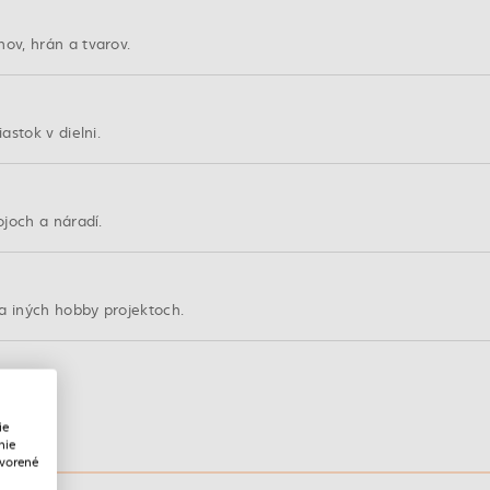
ov, hrán a tvarov.
stok v dielni.
joch a náradí.
a iných hobby projektoch.
ie
nie
tvorené