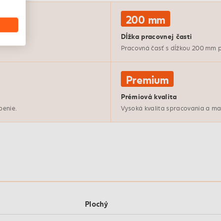
200 mm
Dĺžka pracovnej časti
Pracovná časť s dĺžkou 200 mm p
Premium
Prémiová kvalita
penie.
Vysoká kvalita spracovania a mat
Plochý