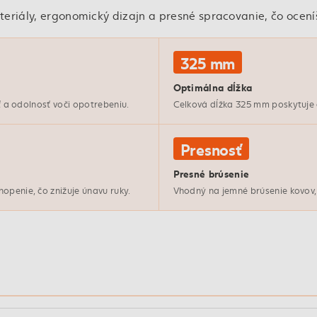
eriály, ergonomický dizajn a presné spracovanie, čo ocení
325 mm
Optimálna dĺžka
sť a odolnosť voči opotrebeniu.
Celková dĺžka 325 mm poskytuje 
Presnosť
Presné brúsenie
openie, čo znižuje únavu ruky.
Vhodný na jemné brúsenie kovov, 