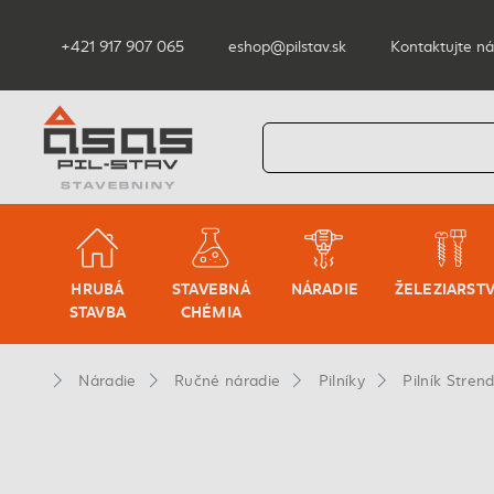
+421 917 907 065
eshop@pilstav.sk
Kontaktujte ná
HRUBÁ
STAVEBNÁ
NÁRADIE
ŽELEZIARST
STAVBA
CHÉMIA
Náradie
Ručné náradie
Pilníky
Pilník Stre