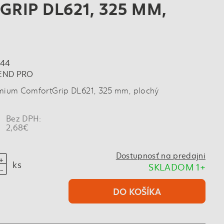
RIP DL621, 325 MM,
744
END PRO
remium ComfortGrip DL621, 325 mm, plochý
Bez DPH:
2,68€
Dostupnosť na predajni
ks
SKLADOM 1+
DO KOŠÍKA