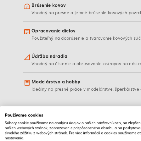
Brúsenie kovov
Vhodný na presné a jemné brúsenie kovových povrch
Opracovanie dielov
Použiteľný na dobrúsenie a tvarovanie kovových súčia
Údržba náradia
Vhodný na čistenie a obrusovanie ostrapov na nástro
Modelárstvo a hobby
Ideálny na presné práce v modelárstve, šperkárstve 
Používame cookies
VLASTNOSTI
Súbory cookie používame na analýzu údajov o našich návštevníkoch, na zlepšen
Kľúčové vlastnosti pilníka
našich webových stránok, zobrazovanie prispôsobeného obsahu a na poskytova
skvelého zážitku z webových stránok. Pre viac informácií o cookies používame o
nastavenia.