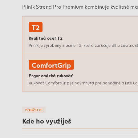
Pilník Strend Pro Premium kombinuje kvalitné mat
T2
Kvalitná oceľ T2
Pilník je vyrobený z ocele T2, ktorá zaručuje dlhú životno
ComfortGrip
Ergonomická rukoväť
Rukoväť ComfortGrip je navrhnutá pre pohodlné a isté uch
POUŽITIE
Kde ho využiješ