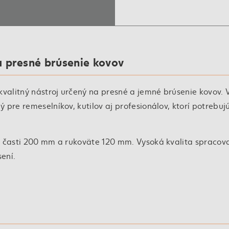
a presné brúsenie kovov
kvalitný nástroj určený na presné a jemné brúsenie kovov. 
pre remeselníkov, kutilov aj profesionálov, ktorí potrebujú
j časti 200 mm a rukoväte 120 mm. Vysoká kvalita spracov
sení.