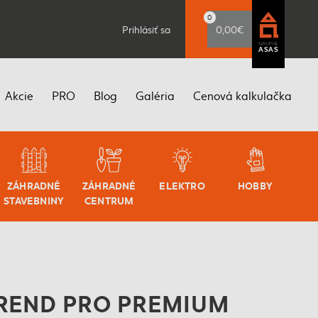
0
Prihlásiť sa
0,00€
spoznaj
ASAS
Akcie
PRO
Blog
Galéria
Cenová kalkulačka
ZÁHRADNÉ
ZÁHRADNÉ
ELEKTRO
HOBBY
STAVEBNINY
CENTRUM
TREND PRO PREMIUM