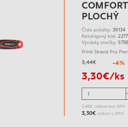
COMFORTG
PLOCHÝ
Číslo položky:
39134
Katalógový kód:
227
Výrobky značky:
STR
Pilník Strend Pro P
3,44€
-4%
3,30€/ks
2,68€ celkom bez DPH
3,30€
celkom s DPH