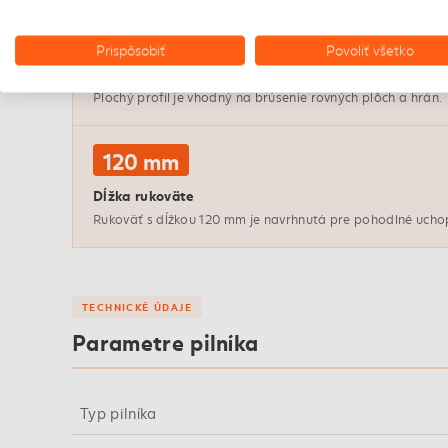
Plochý
Prispôsobiť
Povoliť všetko
Plochý tvar
Plochý profil je vhodný na brúsenie rovných plôch a hrán.
120 mm
Dĺžka rukoväte
Rukoväť s dĺžkou 120 mm je navrhnutá pre pohodlné ucho
TECHNICKÉ ÚDAJE
Parametre pilníka
Typ pilníka