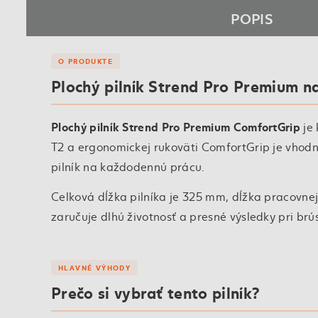
POPIS
O PRODUKTE
Plochý pilník Strend Pro Premium n
Plochý pilník Strend Pro Premium ComfortGrip
je 
T2 a ergonomickej rukoväti ComfortGrip je vhodný 
pilník na každodennú prácu.
Celková dĺžka pilníka je 325 mm, dĺžka pracovne
zaručuje dlhú životnosť a presné výsledky pri brú
HLAVNÉ VÝHODY
Prečo si vybrať tento pilník?