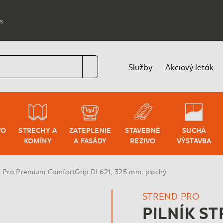
s
Služby
Akciový leták
VO
STRECHY A
ZATEPLENIE
STAVEBNÉ
SUCHÁ
KOMÍNY
A FASÁDY
REZIVO
VÝSTAVBA
nd Pro Premium ComfortGrip DL621, 325 mm, plochý
STREND PRO
PILNÍK S