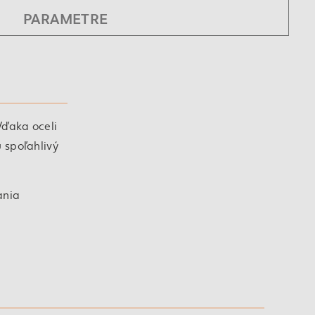
PARAMETRE
Vďaka oceli
 spoľahlivý
ania