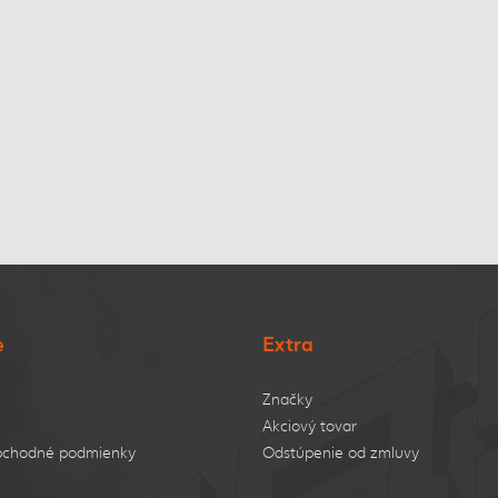
e
Extra
Značky
Akciový tovar
bchodné podmienky
Odstúpenie od zmluvy