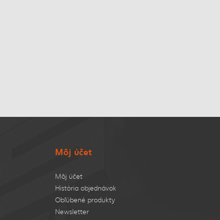
Môj účet
Môj účet
História objednávok
Obľúbené produkty
Newsletter