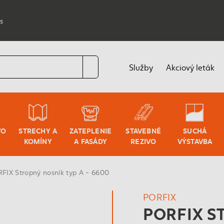
s
Služby
Akciový leták
VO
STRECHY A
ZATEPLENIE
STAVEBNÉ
SUCHÁ
KOMÍNY
A FASÁDY
REZIVO
VÝSTAVBA
FIX Stropný nosník typ A - 6600
PORFIX
PORFIX S