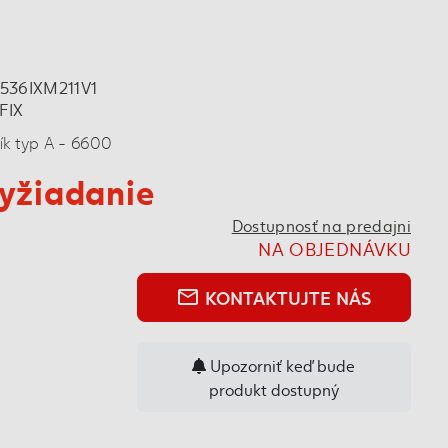
J536IXM211V1
FIX
k typ A - 6600
yžiadanie
Dostupnosť na predajni
NA OBJEDNÁVKU
KONTAKTUJTE NÁS
mail_outline
Upozorniť keď bude
produkt dostupný