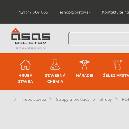
+421 917 907 065
eshop@pilstav.sk
Kontaktujte ná
HRUBÁ
STAVEBNÁ
NÁRADIE
ŽELEZIARST
STAVBA
CHÉMIA
Hrubá stavba
Stropy a preklady
Stropy
POR