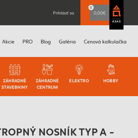
0
Prihlásiť sa
0,00€
spoznaj
ASAS
Akcie
PRO
Blog
Galéria
Cenová kalkulačka
ZÁHRADNÉ
ZÁHRADNÉ
ELEKTRO
HOBBY
STAVEBNINY
CENTRUM
TROPNÝ NOSNÍK TYP A -