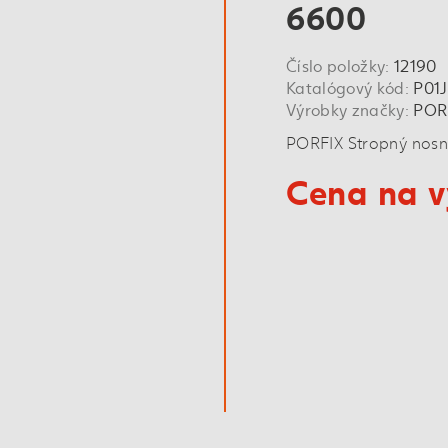
6600
Číslo položky:
12190
Katalógový kód:
P01
Výrobky značky:
POR
PORFIX Stropný nosní
Cena na v