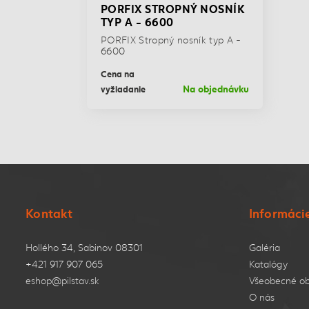
PORFIX STROPNÝ NOSNÍK
TYP A - 6600
PORFIX Stropný nosník typ A -
6600
Cena na
Na objednávku
vyžiadanie
Kontakt
Informáci
Hollého 34, Sabinov 08301
Galéria
+421 917 907 065
Katalógy
eshop@pilstav.sk
Všeobecné o
O nás