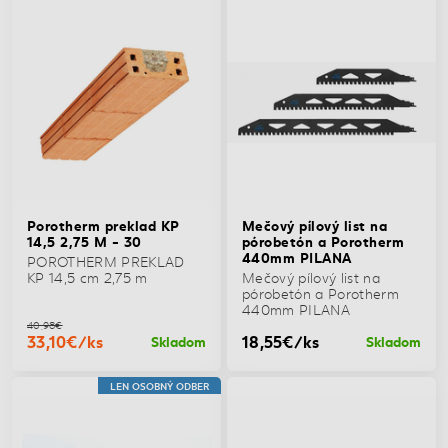
Porotherm preklad KP
Mečový pílový list na
14,5 2,75 M - 30
pórobetón a Porotherm
440mm PILANA
POROTHERM PREKLAD
KP 14,5 cm 2,75 m
Mečový pílový list na
pórobetón a Porotherm
440mm PILANA
40,98€
33,10€/ks
18,55€/ks
Skladom
Skladom
LEN OSOBNÝ ODBER