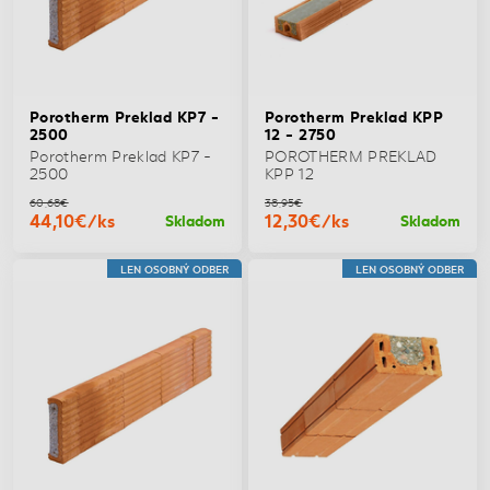
Porotherm Preklad KP7 -
Porotherm Preklad KPP
2500
12 - 2750
Porotherm Preklad KP7 -
POROTHERM PREKLAD
2500
KPP 12
60,68€
38,95€
44,10€/ks
12,30€/ks
Skladom
Skladom
LEN OSOBNÝ ODBER
LEN OSOBNÝ ODBER