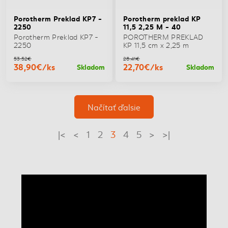
Porotherm Preklad KP7 -
Porotherm preklad KP
2250
11,5 2,25 M - 40
Porotherm Preklad KP7 -
POROTHERM PREKLAD
2250
KP 11,5 cm x 2,25 m
53,52€
28,41€
38,90€/ks
22,70€/ks
Skladom
Skladom
Načítať ďalsie
|<
<
1
2
3
4
5
>
>|