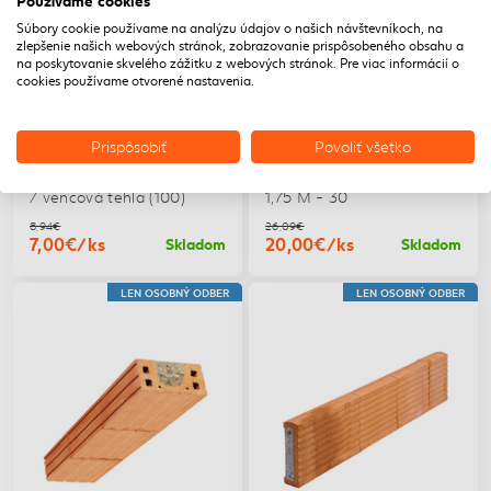
Súbory cookie používame na analýzu údajov o našich návštevníkoch, na
zlepšenie našich webových stránok, zobrazovanie prispôsobeného obsahu a
na poskytovanie skvelého zážitku z webových stránok. Pre viac informácií o
cookies používame otvorené nastavenia.
Porotherm VT 24,9 Profi
Porotherm preklad KP
Prispôsobiť
Povoliť všetko
G / vencová tehla (100)
14,5 1,75 M - 30
Porotherm VT 24,9 Profi G
Porotherm preklad KP 14,5
/ vencová tehla (100)
1,75 M - 30
8,94€
26,09€
7,00€/ks
20,00€/ks
Skladom
Skladom
LEN OSOBNÝ ODBER
LEN OSOBNÝ ODBER