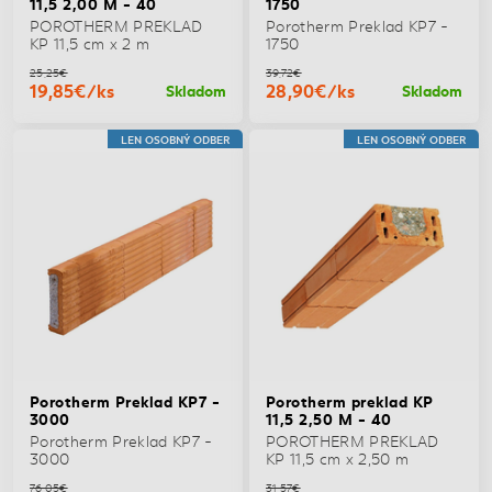
11,5 2,00 M - 40
1750
POROTHERM PREKLAD
Porotherm Preklad KP7 -
KP 11,5 cm x 2 m
1750
25,25€
39,72€
19,85€/ks
28,90€/ks
Skladom
Skladom
LEN OSOBNÝ ODBER
LEN OSOBNÝ ODBER
Porotherm Preklad KP7 -
Porotherm preklad KP
3000
11,5 2,50 M - 40
Porotherm Preklad KP7 -
POROTHERM PREKLAD
3000
KP 11,5 cm x 2,50 m
76,05€
31,57€