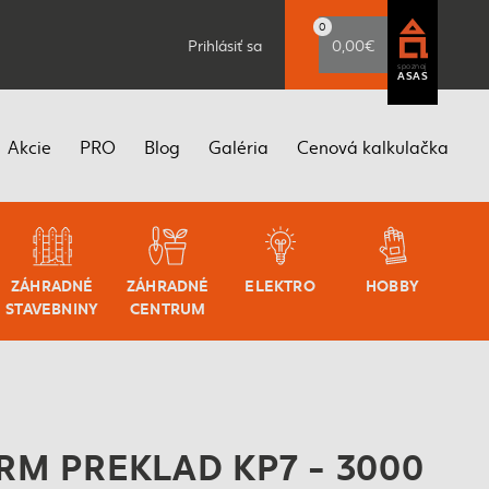
0
Prihlásiť sa
0,00€
spoznaj
ASAS
Akcie
PRO
Blog
Galéria
Cenová kalkulačka
ZÁHRADNÉ
ZÁHRADNÉ
ELEKTRO
HOBBY
STAVEBNINY
CENTRUM
M PREKLAD KP7 - 3000