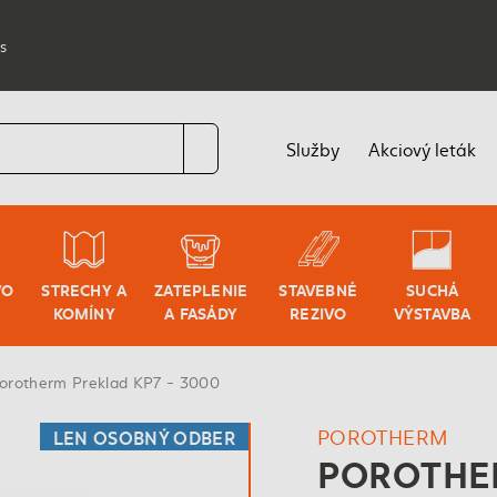
s
Služby
Akciový leták
VO
STRECHY A
ZATEPLENIE
STAVEBNÉ
SUCHÁ
KOMÍNY
A FASÁDY
REZIVO
VÝSTAVBA
orotherm Preklad KP7 - 3000
POROTHERM
LEN OSOBNÝ ODBER
POROTHER