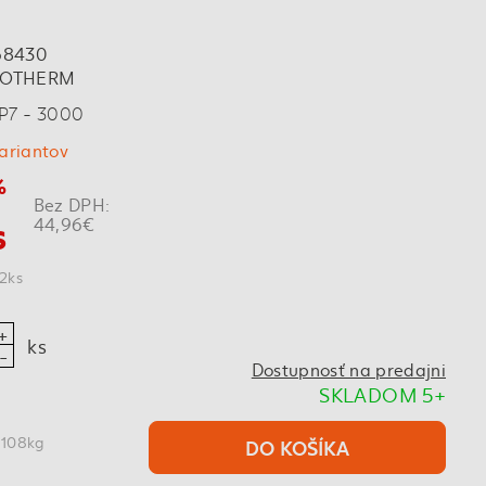
68430
OTHERM
KP7 - 3000
variantov
%
Bez DPH:
s
44,96€
12ks
g
ks
Dostupnosť na predajni
SKLADOM 5+
 108kg
DO KOŠÍKA