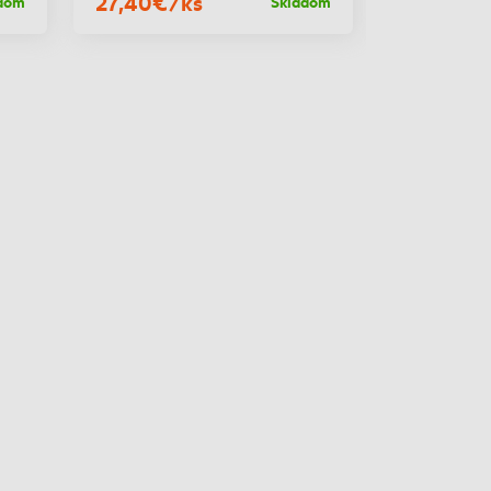
27,40€/ks
28,90€/
dom
Skladom