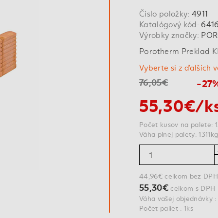
Číslo položky:
4911
Katalógový kód:
641
Výrobky značky:
POR
Porotherm Preklad 
Vyberte si z ďalších 
76,05€
-27
55,30€/k
Počet kusov na palete: 
Váha plnej palety: 1311k
44,96€ celkom bez DPH
55,30€
celkom s DPH
Váha vašej objednávky :
Počet paliet : 1ks