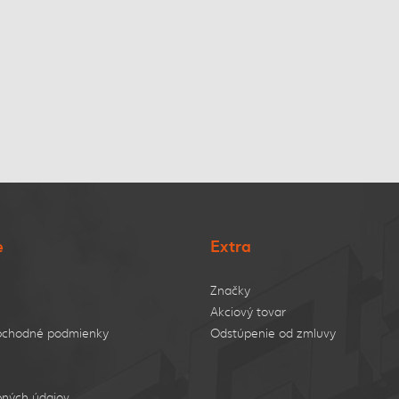
e
Extra
Značky
Akciový tovar
bchodné podmienky
Odstúpenie od zmluvy
ných údajov