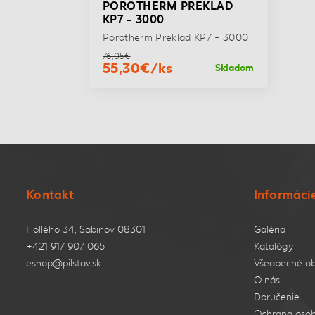
POROTHERM PREKLAD
KP7 - 3000
Porotherm Preklad KP7 - 3000
76,05€
55,30€/ks
Skladom
Kontakt
Informáci
Hollého 34, Sabinov 08301
Galéria
+421 917 907 065
Katalógy
eshop@pilstav.sk
Všeobecné o
O nás
Doručenie
Ochrana osob