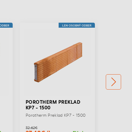
 ODBER
LEN OSOBNÝ ODBER
POROTHERM PREKLAD
POROTHE
KP7 - 1500
KP7 - 175
-
Porotherm Preklad KP7 - 1500
Porotherm P
32,62€
39,72€