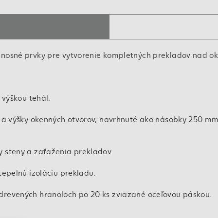
 nosné prvky pre vytvorenie kompletných prekladov nad o
 výškou tehál.
ov a výšky okenných otvorov, navrhnuté ako násobky 250 m
 steny a zaťaženia prekladov.
tepelnú izoláciu prekladu.
drevených hranoloch po 20 ks zviazané oceľovou páskou.