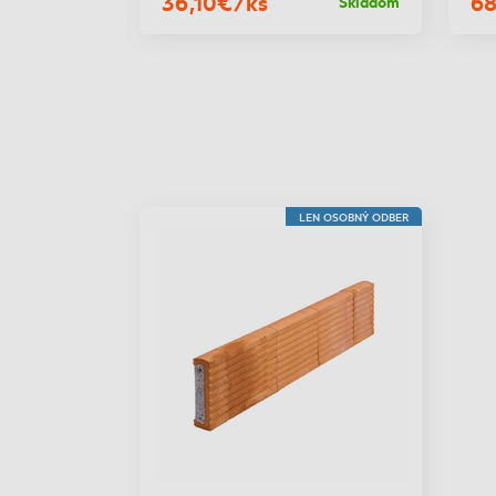
36,10€/ks
68
Skladom
Skladom
LEN OSOBNÝ ODBER