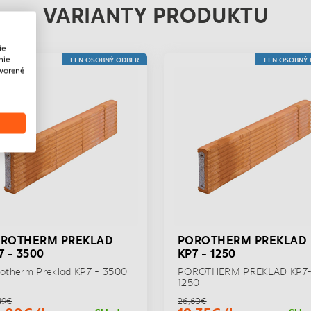
VARIANTY PRODUKTU
ie
nie
LEN OSOBNÝ ODBER
LEN OSOBNÝ
tvorené
ROTHERM PREKLAD
POROTHERM PREKLAD
7 - 3500
KP7 - 1250
otherm Preklad KP7 - 3500
POROTHERM PREKLAD KP7
1250
49€
26,60€