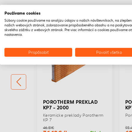
Používame cookies
Súbory cookie používame na analýzu údajov o našich návštevníkoch, na zlepšen
našich webových stránok, zobrazovanie prispôsobeného obsahu a na poskytova
EN OSOBNÝ ODBER
LEN OSOBNÝ ODBER
skvelého zážitku z webových stránok. Pre viac informácií o cookies používame o
nastavenia.
Prispôsobiť
Povoliť všetko
EKLAD
POROTHERM PREKLAD
PO
KP7 - 2000
KP
KP 7
Keramicke preklady Porotherm
Por
KP 7
46,51€
93,