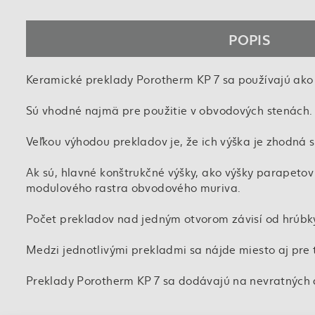
POPIS
Keramické preklady Porotherm KP 7 sa používajú ako
Sú vhodné najmä pre použitie v obvodových stenách.
Veľkou výhodou prekladov je, že ich výška je zhodná s
Ak sú, hlavné konštrukčné výšky, ako výšky parapet
modulového rastra obvodového muriva.
Počet prekladov nad jedným otvorom závisí od hrúbky
Medzi jednotlivými prekladmi sa nájde miesto aj pre 
Preklady Porotherm KP 7 sa dodávajú na nevratných 