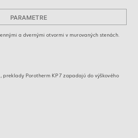
PARAMETRE
kennými a dvernými otvormi v murovaných stenách.
m, preklady Porotherm KP 7 zapadajú do výškového